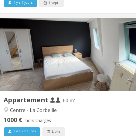
il y a 7 jours
1 sept.
KN 3562
Appartement 3ième étage séjour + cuisine+ 1 grande chambre +
1 pièce au 4ième Appartement non meublé
Appartement
60 m²
Centre - La Corbeille
1000 €
hors charges
il y a 2 heures
Libre