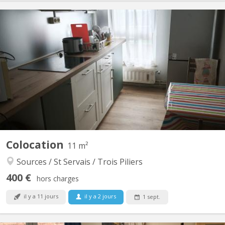
KN 5889
Une chambre duplex à louer au second étage d'une maison à St
Servais dans une rue calme avec tout à proximité.
Colocation
11 m²
Sources / St Servais / Trois Piliers
400 €
hors charges
il y a 11 jours
il y a 2 jours
1 sept.