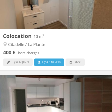
de seulement 10 appartements, ce superbe appartement...
Colocation
10 m²
Citadelle / La Plante
400 €
hors charges
il y a 17 jours
il y a 4 heures
Libre
KN 5223
Dans un immeuble rénové, Il reste une chambre dans cet
appartement moderne et chic de quatre chambres avec douche
et meuble de bains individuels. L'appartement est composé d'un
beau séjour bien lumineux donnant sur une terrasse de +/- 8m²
et incluant la cuisine moderne avec électroménagers AEG...