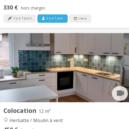
330 €
hors charges
il y a 7 jours
il y a 1 jour
Libre
KN 4748
Cette colocation dans une maison entièrement meublée de
120m² rénovée en 2021 et 2022 ravira les étudiants et
travailleurs qui cherchent un endroit spacieux et convivial pour
vivre. Une des chambres de 12m² de la colocation se libère dans
la colocation. Lumineuse et mansardée, elle est située au...
Colocation
12 m²
Herbatte / Moulin à vent