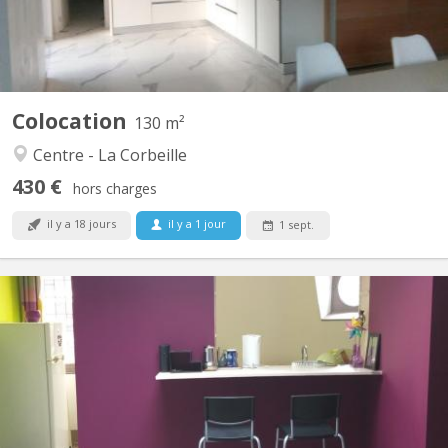
Colocation
130 m²
Centre - La Corbeille
430 €
hors charges
il y a 18 jours
il y a 1 jour
1 sept.
KN 2513
Appartement entièrement meublé et autonome au dessus d'une
habitation familiale à Jambes (centre-ville). Ambiance calme et
studieuse. Location pour deux étudiant(e)s. 2 chambres - Grand
salon - Cuisine entièrement équipée - Salle de bain avec douche
et WC - TV et Internet. Facilités de parking...