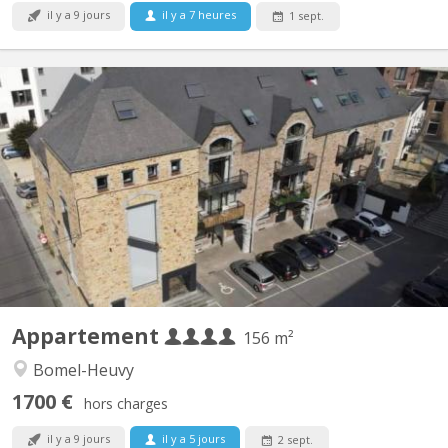
il y a 9 jours
il y a 7 heures
1 sept.
KN 4911
IDEAL POUR 4. SUPER COLLOC: Enooooorme & splendide loft
en duplex neuf de 120m2, super équipé. 4 chambres individuelles.
Nous recherchons quatre étudiant(e)s pour former une
colocation dans ce superbe appartement. Le loyer individuel est
de 375€/mois et 100€ de provision pour les charges (le loyer...
Appartement
156 m²
Bomel-Heuvy
1700 €
hors charges
il y a 9 jours
il y a 5 jours
2 sept.