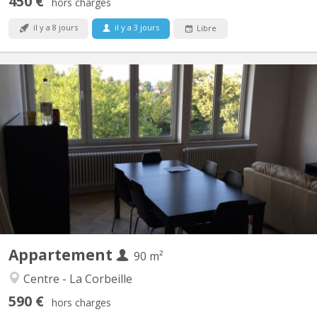
450 €
hors charges
il y a 8 jours
il y a 3 jours
Libre
KN 4952
Super appartement 2 chambres située dans une belle résidence à
proximité de la Gare (7 avenue de la Gare), au 5ème étage avec
ascenseur. Complètement rénové, avec séjour, salle-à-manger,
cuisine complètement équipée séparée, salle-de-douche. Loyer
pour une chambre (une disponible). Grande chambre...
Appartement
90 m²
Centre - La Corbeille
590 €
hors charges