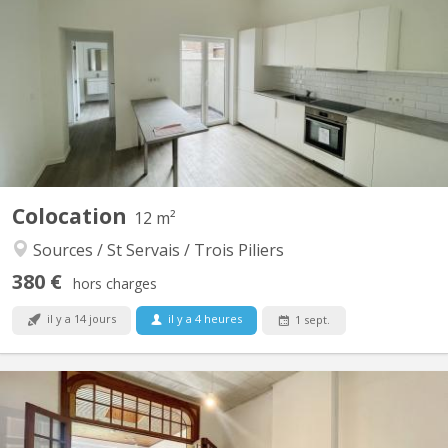
📍 3 chambres disponibles dans une agréable colocation à Saint-
Servais Vous recherchez une colocation calme, moderne et
idéalement située à proximité du centre de Namur ? Cette
colocation est faite pour vous ! Située Rue de Gembloux 97 à
5002 Saint-Servais, à seulement 10 minutes à pied de la gare...
Colocation
12 m²
Sources / St Servais / Trois Piliers
380 €
hors charges
il y a 14 jours
il y a 4 heures
1 sept.
KN 5879
Colocation de 5 chambres se libère dans une petite rue du centre