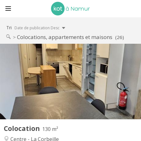
Tri
Date de publication Desc
Colocations, appartements et maisons
(26)
KN 4393
Dans le centre de Namur Rue Galliot 18. Disponible uniquement
pour jeunes travailleurs !!! Pas d'étudiant svp!!! Reste une
chambres meublée avec evier , 2 wc et 2 douches communes
pour 4 chambres Immeuble rénové . Les charges (eau-gaz-
électricité), le mobilier et internet via wifi ou câble...
Colocation
130 m²
Centre - La Corbeille