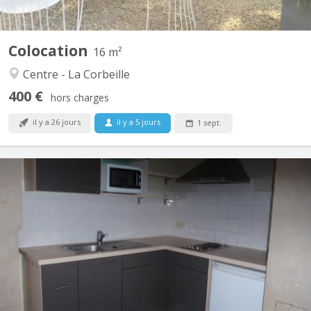
Colocation
16 m²
Centre - La Corbeille
400 €
hors charges
il y a 26 jours
il y a 5 jours
1 sept.
KN 591
Studio très spacieux et lumineux . il se compose au rez de ch d
une cuisine équipée, salon 1er étage: sdb grande pièce d étude, 2
ème étage, 1 chambre Le studio est entièrement meublé et
rénové Aun centre de namur. Convient pour 1 ou 2 personne (s).
Ce bien est entièrement conforme aux...