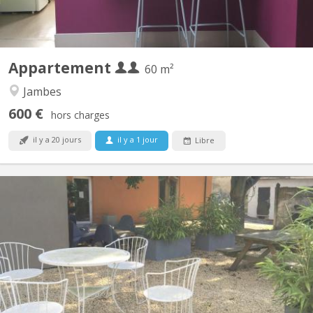
Appartement
60 m²
Jambes
600 €
hors charges
il y a 20 jours
il y a 1 jour
Libre
KN 145
3 kots disponibles (sans domiciliation) à partir du 01 septembre
2026 - 12 étudiants(es) dans une maison de maître: 2 UNamur
Vétérinaire, 1 UNamur Médecine, 2 UNamur Philo, 1 Henalux, 1
ESA Int Business, 2 Albert Jacquart, tous sérieux et calmes 👌
Agrées aux normes de sécurité, de logement et...