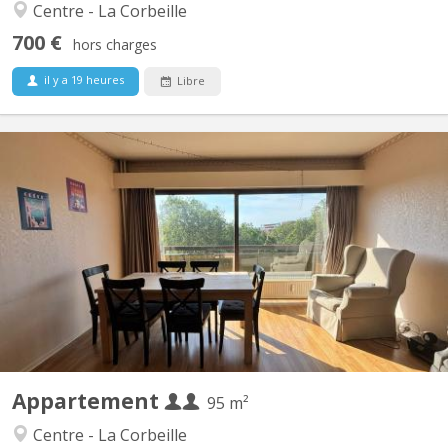
Centre - La Corbeille
700 €
hors charges
il y a 19 heures
Libre
KN 5844
Appartement (PEB B) situé en plein coeur de Namur, en face du
parc Louise-Marie, à deux pas des Facultés de Namur. Outre ces
deux chambres, il développe une superfice de +/-95m². Il compte
également une terrasse. L'immeuble est équipé d'un ascenseur.
Situé au 5ème étage, il offre une...
Appartement
95 m²
Centre - La Corbeille