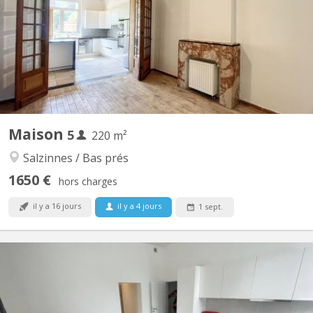
de Namur à deux pas du parc Louise-Marie! Le bien se compose
au rez-de-chaussée d'un grand hall d'entrée desservant un salon
indépendant, une salle à manger ouverte sur une lumineuse
cuisine entièrement équipée (frigo, micro-ondes,...
Maison
5
220 m²
Salzinnes / Bas prés
1650 €
hors charges
il y a 16 jours
il y a 4 jours
1 sept.
KN 5181
🏠 À Louer : 1 Chambres en Colocation à Saint-Servais, Namur
🏠 📍 Localisation : Situé à l'entrée de Saint-Servais à Namur, Rue