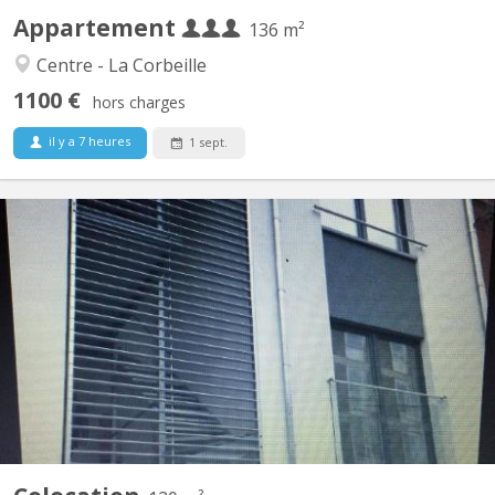
Appartement
136 m²
Centre - La Corbeille
1100 €
hors charges
il y a 7 heures
1 sept.
KN 5857
Très beau duplex comprenant 3 chambres dont une avec un coin
douche/évier privé, un séjour, une cuisine équipée, une salle de
bains, 2 wc