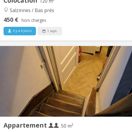
Colocation
120 m²
Salzinnes / Bas prés
450 €
hors charges
il y a 6 jours
1 sept.
KN 5853
Duplex pour une personne ou 2 personnes 2ème étage chambre
+ salle de bain (baignoire) 3ème étage pièce à vivre avec cuisine
semi-équipée (four, 4 taques, frigo, évier et rangements) rue
piétonne, endroit calme - vue à l'arrière sur la Citadelle Fibre de
chez Proximus installée (internet non...
Appartement
50 m²