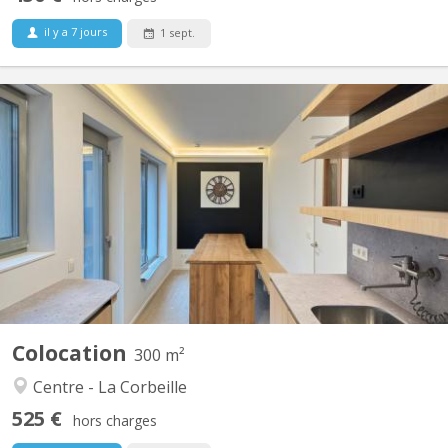
il y a 7 jours
1 sept.
KN 5670
Maison entièrement rénovée (janvier 2026) et pensée pour
accueillir une colocation dans les meilleures conditions ! Une
cuisine XXL, fonctionnelle, propre et de qualité ! Chacun y
trouvera sa place pour faire son petit plat ou préparer des grands
diners. Tout est fourni ! Un jardin cosy avec...
Colocation
300 m²
Centre - La Corbeille
525 €
hors charges