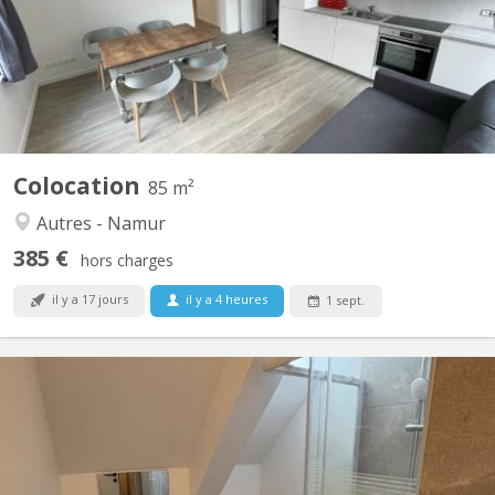
de Gembloux, à deux pas de la gare 🚆 et en face de la Belfius de
Saint-Servais 🏦. 🛋️ L'appartement : Superficie totale de 85 m² +
cour intérieure 🌿 Immeuble entièrement...
Colocation
85 m²
Autres - Namur
385 €
hors charges
il y a 17 jours
il y a 4 heures
1 sept.
KN 5823
🏡 la colocation que tout le monde va s’ARRACHER À NAMUR ! 🌇
✨ Vous cherchez une colocation spacieuse, moderne et avec une
vue exceptionnelle ? Ne cherchez plus ! Situé Rue Notre-Dame à
Namur, au cœur d’une petite copropriété entièrement rénovée