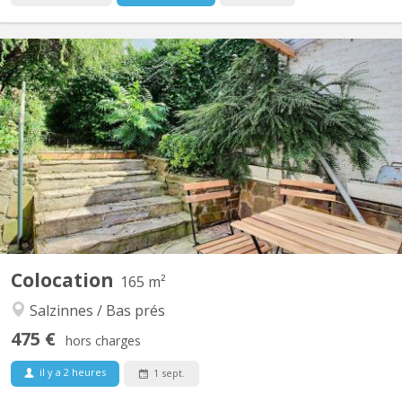
KN 4552
Colocation rénovée à Salzinnes (Namur) - IL RESTE 1 grande
chambre disponible. Maison entièrement rénovée en 2023 (PEB
C), située Avenue de Marlagne 77, à deux pas de la Clinique
Sainte-Elisabeth, du département paramédical Hénallux et à
quelques minutes du centre-ville. ✨ La maison (165 m²)...
Colocation
165 m²
Salzinnes / Bas prés
475 €
hors charges
il y a 2 heures
1 sept.