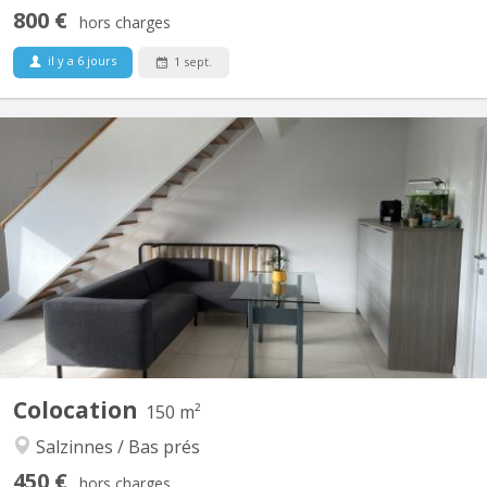
800 €
hors charges
il y a 6 jours
1 sept.
KN 4649
Très grand duplex récent situé Rue juppin 25 à Salzinnes.
Colocation plutôt calme, sérieuse car le duplex se situe dans un
immeuble de standing. Deux chambres de disponibles pour
septembre 2026 dont une grande avec dressing privé. Il y a une
salle-de-douche, une salle-de-bain, deux wc, une...
Colocation
150 m²
Salzinnes / Bas prés
450 €
hors charges