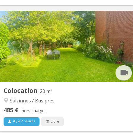
KN 4177
Cette maison à partagée fraîchement rénovée en juillet 2024
pour étudiants ou jeunes travailleurs lumineux et calme, donne
sur un spacieux jardin agrémenté de 3 grands cerisiers. Situé non
loin de l'hôpital Saint-Elisabeth, de différentes écoles supérieures
et du centre de Namur et toutes...
Colocation
20 m²
Salzinnes / Bas prés
485 €
hors charges
il y a 2 heures
Libre