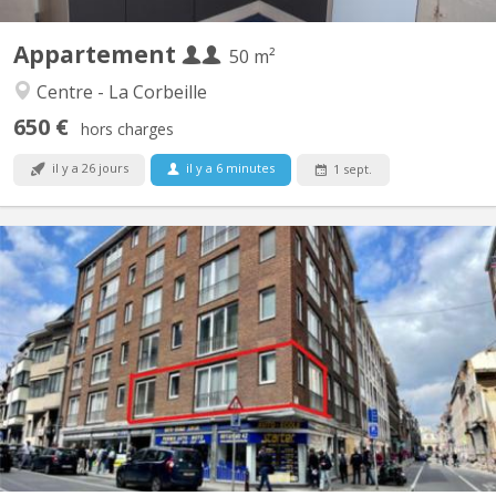
Appartement
50 m²
Centre - La Corbeille
650 €
hors charges
il y a 26 jours
il y a 6 minutes
1 sept.
KN 5797
L'Agence de l'Equerre vous propose un appartement 3 chambres
à louer pour une colocation, situé au 1er étage d'un immeuble en
plein centre de Namur, au numéro 32 de la Rue de Bruxelles,
juste en face de l'Université de Namur. Les 3 chambres sont
actuellement libres pour la...