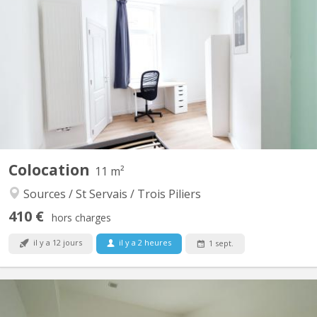
Disponible à partir de septembre 2026 Belle chambre lumineuse
de 11 m² (chambre 1, au rez de chaussée) à louer dans une
maison entièrement rénovée en 2024, au 68 rue Saint-Donat à
Saint-Servais (5002 Namur). Colocation conviviale de 4
personnes, parquet au sol, PEB C. La chambre est entièrement...
Colocation
11 m²
Sources / St Servais / Trois Piliers
410 €
hors charges
il y a 12 jours
il y a 2 heures
1 sept.
KN 5734