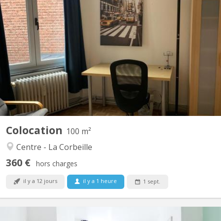
KN 5284
Appartement trois chambres toutes libres avec un lavabo dans
chaque chambre- , outre une sddouche à partager- Situé au
centre, rue des Croisiers en face du SPÄR, proche de la gare, des
commerces Appartement situé au 3ème étage d'un immeuble
tres CALME comprenant un appartement par étage Bail du...
Colocation
100 m²
Centre - La Corbeille
360 €
hors charges
il y a 12 jours
il y a 1 heure
1 sept.
KN 5821