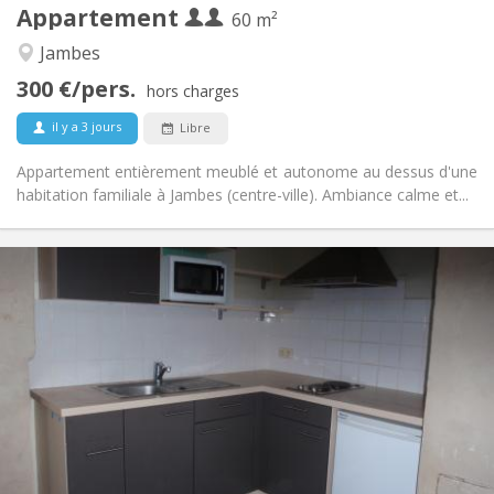
Appartement
Autre
60 m²
Calme, studieuse
Atmosphère:
Jambes
Non
Accès PMR:
300 €/pers.
Non-fumeur
Fumeur:
hors charges
Non
Animaux de compagnie:
il y a 3 jours
Libre
Appartement entièrement meublé et autonome au dessus d'une
habitation familiale à Jambes (centre-ville). Ambiance calme et...
Infos Pratiques
650 € (325 €/pers.)
Loyer:
25 € (13 €/pers.)
Charges:
12 mois
Durée:
Non
Domiciliation:
Aménagement
Privée
Salle de bain:
Privée (pièce distincte)
Cuisine:
2
50 m
Superficie: