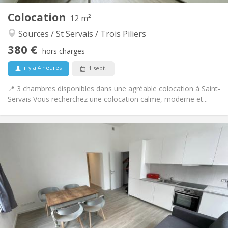
Colocation
Autre
12 m²
Calme
Atmosphère:
Sources / St Servais / Trois Piliers
Non
Accès PMR:
380 €
Non-fumeur
Fumeur:
hors charges
Non
Animaux de compagnie:
il y a 4 heures
1 sept.
📍 3 chambres disponibles dans une agréable colocation à Saint-
Servais Vous recherchez une colocation calme, moderne et...
Infos Pratiques
385 €
Loyer:
20 €
Charges:
12 mois
Durée:
Acceptée
Domiciliation:
Aménagement
Commune
Salle de bain:
Commune
Cuisine: