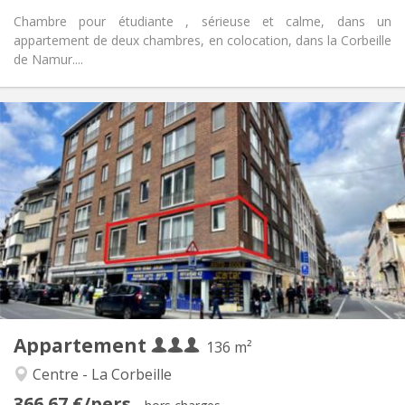
Chambre pour étudiante , sérieuse et calme, dans un
appartement de deux chambres, en colocation, dans la Corbeille
de Namur....
Infos Pratiques
1100 € (367 €/pers.)
Loyer:
300 € (100 €/pers.)
Charges:
12 mois
Durée:
Acceptée
Domiciliation:
Aménagement
Commune
Salle de bain:
Commune
Cuisine:
2
136 m
Superficie:
3
Pièces privées:
Appartement
Autre
136 m²
Studieuse, chaleureuse, calme
Atmosphère:
Centre - La Corbeille
Non
Accès PMR:
366.67 €/pers.