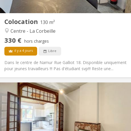
2
130 m
Superficie:
1
Pièces privées:
Colocation
Autre
130 m²
Chaleureuse
Atmosphère:
Centre - La Corbeille
Non
Accès PMR:
330 €
Non-fumeur
Fumeur:
hors charges
Non
Animaux de compagnie:
il y a 4 jours
Libre
Dans le centre de Namur Rue Galliot 18. Disponible uniquement
pour jeunes travailleurs !!! Pas d'étudiant svp!!! Reste une...
Infos Pratiques
1650 € (330 €/pers.)
Loyer:
50 € (10 €/pers.)
Charges:
12 mois
Durée:
Acceptée
Domiciliation:
Aménagement