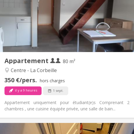
100 € (50 €/pers.)
Charges:
12 mois
Durée:
Non
Domiciliation:
Aménagement
Privée
Salle de bain:
Privée (pièce distincte)
Cuisine:
2
80 m
Superficie:
4
Pièces privées:
Appartement
Autre
80 m²
Chaleureuse, calme, studieuse
Atmosphère:
Centre - La Corbeille
Non
Accès PMR:
350 €/pers.
Fumeur ok
Fumeur:
hors charges
Non
Animaux de compagnie:
il y a 9 heures
1 sept.
Appartement uniquement pour étudiant(e)s Comprenant 2
chambres , une cuisine équipée privée, une salle de bain...
Infos Pratiques