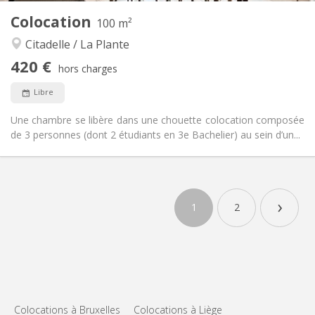
Colocation
Autre
100 m²
Calme
Atmosphère:
Citadelle / La Plante
Non
Accès PMR:
420 €
Non-fumeur
Fumeur:
hors charges
Non
Animaux de compagnie:
Libre
Une chambre se libère dans une chouette colocation composée
de 3 personnes (dont 2 étudiants en 3e Bachelier) au sein d’un...
›
1
2
Colocations à Bruxelles
Colocations à Liège