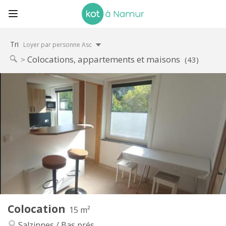
Tri
Loyer par personne Asc
Colocations, appartements et maisons
(43)
Infos Pratiques
290 €
Loyer:
110 €
Charges:
11 mois
Durée:
Non
Domiciliation:
Aménagement
Commune
Salle de bain:
Commune
Cuisine:
2
15 m
Superficie:
1
Pièces privées:
Colocation
Autre
15 m²
Studieuse, calme
Atmosphère:
Salzinnes / Bas prés