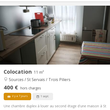
Infos Pratiques
400 €
Loyer:
100 €
Charges:
12 mois, 11 mois, 10 mois, 5-6 mois, 3-4 mois
Durée:
Acceptée
Domiciliation:
Aménagement
Commune
Salle de bain:
Commune
Cuisine:
2
11 m
Superficie:
1
Pièces privées:
Colocation
Autre
11 m²
Studieuse, calme
Atmosphère:
Sources / St Servais / Trois Piliers
Non
Accès PMR:
400 €
Non-fumeur
Fumeur:
hors charges
Non
Animaux de compagnie:
il y a 7 jours
1 sept.
Une chambre duplex à louer au second étage d'une maison à St