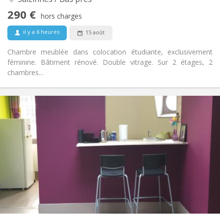
Non
Accès PMR:
290 €
Non-fumeur
Fumeur:
hors charges
Non
Animaux de compagnie:
il y a 6 heures
15 août
Chambre meublée dans colocation étudiante, exclusivement
féminine. Bâtiment rénové. Double vitrage. Sur 2 étages, 2
chambres...
Infos Pratiques
600 € (300 €/pers.)
Loyer:
150 € (75 €/pers.)
Charges:
12 mois, vacances d'été
Durée:
Non
Domiciliation:
Aménagement
Privée
Salle de bain:
Privée (pièce distincte)
Cuisine:
2
60 m
Superficie:
2
Pièces privées: