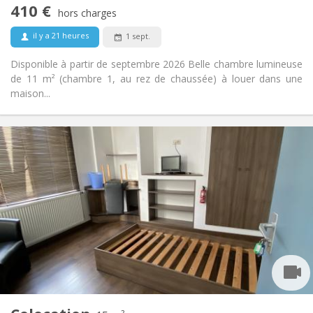
410 €
Non-fumeur
Fumeur:
hors charges
Non
Animaux de compagnie:
il y a 21 heures
1 sept.
Disponible à partir de septembre 2026 Belle chambre lumineuse
de 11 m² (chambre 1, au rez de chaussée) à louer dans une
maison...
Infos Pratiques
420 €
Loyer:
75 €
Charges:
12 mois
Durée:
Non
Domiciliation:
Aménagement
Commune
Salle de bain:
Commune
Cuisine:
2
15 m
Superficie:
4
Pièces privées: