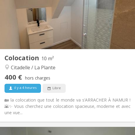
12 mois
Durée:
Acceptée
Domiciliation:
Aménagement
Commune
Salle de bain:
Privée (pièce distincte)
Cuisine:
2
10 m
Superficie:
1
Pièces privées:
Colocation
Autre
10 m²
Chaleureuse, calme, communautaire,
Atmosphère:
Citadelle / La Plante
studieuse
400 €
Non
Accès PMR:
hors charges
Non-fumeur
Fumeur:
il y a 4 heures
Libre
Non
Animaux de compagnie:
🏡 la colocation que tout le monde va s’ARRACHER À NAMUR !
🌇✨ Vous cherchez une colocation spacieuse, moderne et avec
une vue...
Infos Pratiques