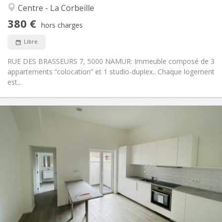
Studieuse, calme, chaleureuse,
Atmosphère:
Centre - La Corbeille
communautaire
380 €
Non
Accès PMR:
hors charges
Non-fumeur
Fumeur:
Libre
Non
Animaux de compagnie:
RUE DES BRASSEURS 7, 5000 NAMUR: Immeuble composé de 3
appartements “colocation” et 1 studio-duplex.. Chaque logement
est...
Infos Pratiques
380 €
Loyer:
20 €
Charges:
12 mois
Durée:
Acceptée
Domiciliation:
Aménagement
Commune
Salle de bain:
Commune
Cuisine:
2
12 m
Superficie:
1
Pièces privées: