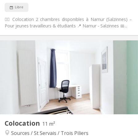
Non
Animaux de compagnie:
Libre
🙋‍♀️ Colocation 2 chambres disponibles à Namur (Salzinnes) –
Pour jeunes travailleurs & étudiants 📍 Namur - Salzinnes 📅...
Infos Pratiques
410 €
Loyer:
100 €
Charges:
12 mois
Durée:
Acceptée
Domiciliation:
Aménagement
Commune
Salle de bain:
Commune
Cuisine:
2
11 m
Superficie:
1
Pièces privées:
Colocation
Autre
11 m²
Calme
Atmosphère:
Sources / St Servais / Trois Piliers
Non
Accès PMR: