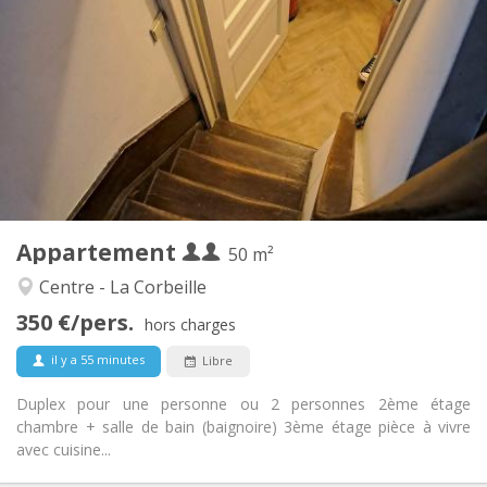
700 € (350 €/pers.)
Loyer:
50 € (25 €/pers.)
Charges:
12 mois
Durée:
Acceptée
Domiciliation:
Aménagement
Privée
Salle de bain:
Privée (pièce distincte)
Cuisine:
2
50 m
Superficie:
3
Pièces privées:
Appartement
Autre
50 m²
Calme
Atmosphère:
Centre - La Corbeille
Non
Accès PMR:
350 €/pers.
Non-fumeur
Fumeur:
hors charges
Non
Animaux de compagnie:
il y a 55 minutes
Libre
Duplex pour une personne ou 2 personnes 2ème étage
chambre + salle de bain (baignoire) 3ème étage pièce à vivre
avec cuisine...