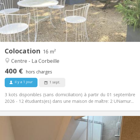
Non
Domiciliation:
Aménagement
Commune
Salle de bain:
Commune
Cuisine:
2
16 m
Superficie:
1
Pièces privées:
Colocation
Autre
16 m²
Communautaire, studieuse
Atmosphère:
Centre - La Corbeille
Non
Accès PMR:
400 €
Non-fumeur
Fumeur:
hors charges
Non
Animaux de compagnie:
il y a 1 jour
1 sept.
3 kots disponibles (sans domiciliation) à partir du 01 septembre
2026 - 12 étudiants(es) dans une maison de maître: 2 UNamur...
Infos Pratiques
400 €
Loyer:
48 €
Charges: