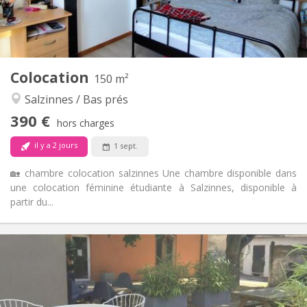
Commune
Salle de bain:
Commune
Cuisine:
2
150 m
Superficie:
1
Pièces privées:
Colocation
Autre
150 m²
Studieuse, chaleureuse, calme
Atmosphère:
Salzinnes / Bas prés
Non
Accès PMR:
390 €
Non-fumeur
Fumeur:
hors charges
Non
Animaux de compagnie:
il y a 2 jours
1 sept.
🏡 chambre colocation salzinnes Une chambre disponible dans
une colocation féminine étudiante à Salzinnes, disponible à
partir du...
Infos Pratiques
400 €
Loyer:
95 €
Charges:
12 mois
Durée: