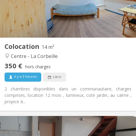
Aménagement
Commune
Salle de bain:
Commune
Cuisine:
2
14 m
Superficie:
1
Pièces privées:
Colocation
Autre
14 m²
Studieuse, chaleureuse, calme,
Atmosphère:
Centre - La Corbeille
communautaire
350 €
Non
Accès PMR:
hors charges
Non-fumeur
Fumeur:
il y a 3 heures
Libre
Non
Animaux de compagnie:
2 chambres disponibles dans un communautaire, charges
comprises, location 12 mois , lumineux, coté jardin, au calme ,
propice à...
Infos Pratiques
700 € (350 €/pers.)
Loyer: