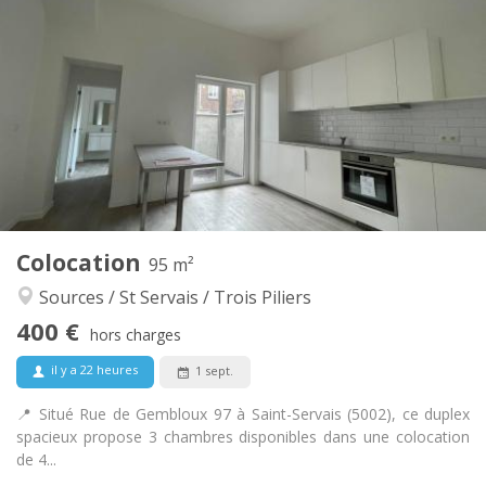
400 €
Loyer:
75 €
Charges:
12 mois
Durée:
Non
Domiciliation:
Aménagement
Commune
Salle de bain:
Commune
Cuisine:
2
95 m
Superficie:
6
Pièces privées:
Colocation
Autre
95 m²
Chaleureuse, communautaire, calme,
Atmosphère:
Sources / St Servais / Trois Piliers
studieuse
400 €
Non
Accès PMR:
hors charges
Fumeur ok
Fumeur:
il y a 22 heures
1 sept.
Non
Animaux de compagnie:
📍 Situé Rue de Gembloux 97 à Saint-Servais (5002), ce duplex
spacieux propose 3 chambres disponibles dans une colocation
de 4...