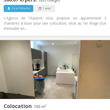
Non-fumeur
Fumeur:
hors charges
Non
Animaux de compagnie:
il y a 5 heures
1 sept.
L'Agence de l'Equerre vous propose un appartement 3
chambres à louer pour une colocation, situé au 1er étage d'un
immeuble en...
Infos Pratiques
380 €
Loyer:
130 €
Charges:
12 mois
Durée:
Non
Domiciliation:
Aménagement
Privée
Salle de bain:
Commune
Cuisine:
2
100 m
Superficie:
2
Pièces privées:
Colocation
Autre
100 m²