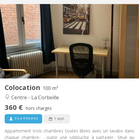
Infos Pratiques
360 €
Loyer:
100 €
Charges:
12 mois
Durée:
Non
Domiciliation:
Aménagement
Privée
Salle de bain:
Commune
Cuisine:
2
100 m
Superficie:
3
Pièces privées:
Colocation
Autre
100 m²
Chaleureuse, communautaire, calme,
Atmosphère:
Centre - La Corbeille
studieuse
360 €
Non
Accès PMR:
hors charges
Non-fumeur
Fumeur:
il y a 4 heures
1 sept.
Non
Animaux de compagnie:
Appartement trois chambres toutes libres avec un lavabo dans
chaque chambre- , outre une sddouche à partager- Situé au