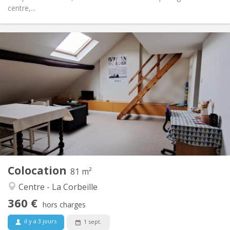
centre,...
Infos Pratiques
360 €
Loyer:
100 €
Charges:
12 mois
Durée:
Non
Domiciliation:
Aménagement
Commune
Salle de bain:
Commune
Cuisine:
2
81 m
Superficie:
1
Pièces privées:
Colocation
Autre
81 m²
Calme, studieuse
Atmosphère:
Centre - La Corbeille
Non
Accès PMR:
360 €
Non-fumeur
Fumeur:
hors charges
Non
Animaux de compagnie:
il y a 3 jours
1 sept.