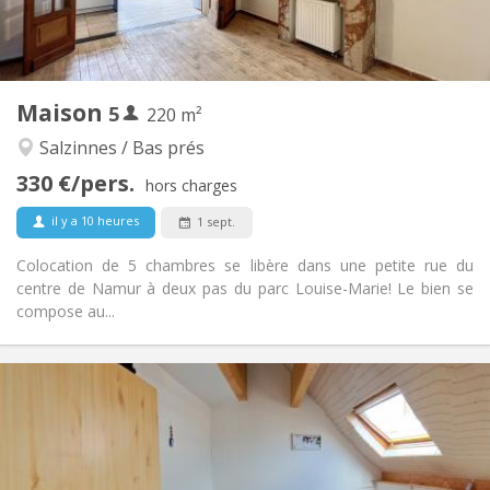
Commune
Salle de bain:
Commune
Cuisine:
2
220 m
Superficie:
5
Pièces privées:
Maison
5
Autre
220 m²
Studieuse, communautaire, calme,
Atmosphère:
Salzinnes / Bas prés
chaleureuse
330 €/pers.
Non
Accès PMR:
hors charges
Fumeur ok
Fumeur:
il y a 10 heures
1 sept.
Acceptés
Animaux de compagnie:
Colocation de 5 chambres se libère dans une petite rue du
centre de Namur à deux pas du parc Louise-Marie! Le bien se
compose au...
Infos Pratiques
350 €
Loyer:
50 €
Charges:
12 mois, 10 mois
Durée:
Non
Domiciliation: