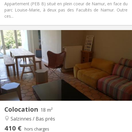
Appartement (PEB B) situé en plein coeur de Namur, en face du
parc Louise-Marie, à deux pas des Facultés de Namur. Outre
ces...
Infos Pratiques
410 €
Loyer:
115 €
Charges:
12 mois
Durée:
Acceptée
Domiciliation:
Aménagement
Commune
Salle de bain:
Commune
Cuisine:
2
18 m
Superficie:
1
Pièces privées:
Colocation
Autre
18 m²
Communautaire, chaleureuse
Atmosphère:
Salzinnes / Bas prés
Oui
Accès PMR:
410 €
Fumeur ok
Fumeur:
hors charges