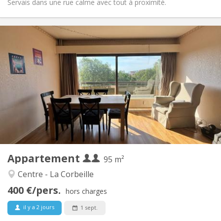
Servais dans une rue calme avec tout à proximité.
Infos Pratiques
800 € (400 €/pers.)
Loyer:
220 € (110 €/pers.)
Charges:
12 mois
Durée:
Sous conditions
Domiciliation:
Aménagement
Commune
Salle de bain:
Commune
Cuisine:
2
95 m
Superficie:
1
Pièces privées:
Appartement
Autre
95 m²
Studieuse, calme
Atmosphère:
Centre - La Corbeille
Oui
Accès PMR:
400 €/pers.
Non-fumeur
Fumeur:
hors charges
Non
Animaux de compagnie:
il y a 2 jours
1 sept.