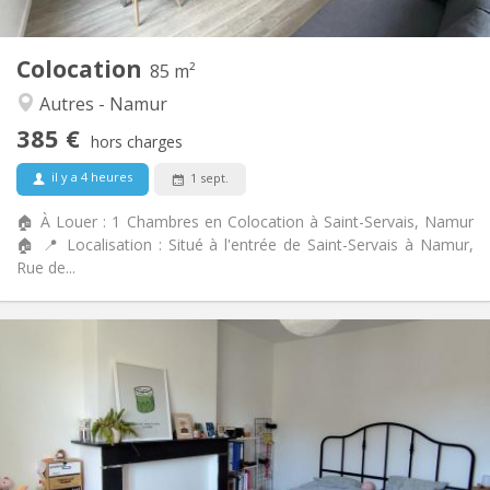
2
85 m
Superficie:
1
Pièces privées:
Colocation
Autre
85 m²
Chaleureuse, studieuse, calme
Atmosphère:
Autres - Namur
Oui
Accès PMR:
385 €
Non-fumeur
Fumeur:
hors charges
Non
Animaux de compagnie:
il y a 4 heures
1 sept.
🏠 À Louer : 1 Chambres en Colocation à Saint-Servais, Namur
🏠 📍 Localisation : Situé à l'entrée de Saint-Servais à Namur,
Rue de...
Infos Pratiques
390 €
Loyer:
90 €
Charges:
12 mois
Durée:
Acceptée
Domiciliation:
Aménagement