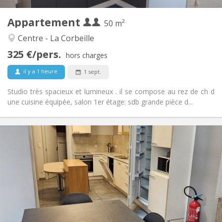
4
Pièces privées:
Appartement
Autre
50 m²
Calme, studieuse, chaleureuse
Atmosphère:
Centre - La Corbeille
Non
Accès PMR:
325 €/pers.
Fumeur ok
Fumeur:
hors charges
Non
Animaux de compagnie:
il y a 1 heure
1 sept.
Studio très spacieux et lumineux . il se compose au rez de ch d
une cuisine équipée, salon 1er étage: sdb grande pièce d...
Infos Pratiques
330 €
Loyer:
45 €
Charges:
12 mois
Durée:
Acceptée
Domiciliation:
Aménagement
Commune
Salle de bain:
Commune
Cuisine: