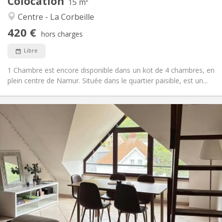
Colocation
Autre
15 m²
Calme, chaleureuse, studieuse
Atmosphère:
Centre - La Corbeille
Non
Accès PMR:
420 €
Non-fumeur
Fumeur:
hors charges
Non
Animaux de compagnie:
Libre
1 Chambre est encore disponible dans un kot de 4 chambres, en
plein centre de Namur. Située dans le quartier paisible, est un...
Infos Pratiques
420 €
Loyer:
113 €
Charges:
12 mois
Durée:
Sous conditions
Domiciliation:
Aménagement
Commune
Salle de bain:
Commune
Cuisine:
2
100 m
Superficie:
1
Pièces privées: