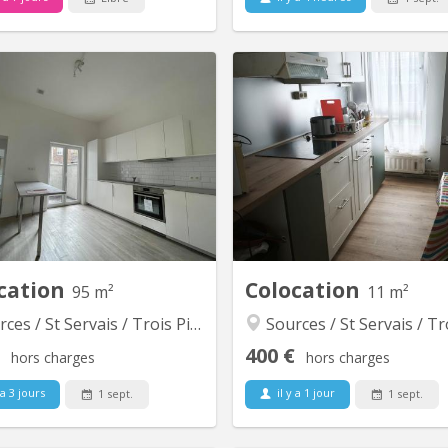
KN 5827
KN
tué Rue de Gembloux 97 à Saint-
Une chambre duplex à louer a
rvais (5002), ce duplex spacieux
étage d'une maison à St Serv
se 3 chambres disponibles dans
une rue calme avec tout à pr
ne colocation de 4 personnes (1
e déjà occupée). 💰 Loyers : �•
hambre 1 : 375€�• Chambre 2 :
€�• Chambre 3 : 395€�➕ 5€ de
charges communes�➕ Environ
80€/mois/personne pour les...
cation
Colocation
95 m²
11 m²
es / St Servais / Trois Piliers
Sources / St Servais / Trois P
400 €
hors charges
hors charges
 a 3 jours
il y a 1 jour
1 sept.
1 sept.