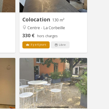
amur, au
pour 4 chambres Immeuble rénové .
ropriété
Les charges (eau-gaz-électricité), le
ement 10
mobilier et internet via wifi ou câble...
 superbe
Colocation
130 m²
ement...
Centre - La Corbeille
330 €
hors charges
il y a 6 jours
Libre
 4612
KN 145
 NAMUR:
3 kots disponibles (sans domiciliation)
sé de 3
à partir du 01 septembre 2026 - 12
 studio-
étudiants(es) dans une maison de
ment est
maître: 2 UNamur Vétérinaire, 1
ièrement
UNamur Médecine, 2 UNamur Philo, 1
e Meuse-
Henalux, 1 ESA Int Business, 2 Albert
lein cœur
Jacquart, tous sérieux et calmes 👌
prisé des
Agrées aux normes de sécurité, de