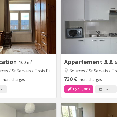
KN 5698
K
nt-Servais (Namur) – Colocation
Appartement 2 chambres. lum
ublée fraîchement rénovée 🏡 4
entièrement meublé. Cuisin
res | Jardin + terrasse 🚆 Train
privées. À côté de 
 Namur → Bruxelles-Luxembourg
Uniquement pour étud
rtier Européen) : 45 min 🚶 Gare
r à pied 💪 À côté du Basic Fit
t TEC à 2 pas 🏠 Configuration :
➡️ RDC : salon, salle à manger,...
cation
Appartement
160 m²
es / St Servais / Trois Piliers
Sources / St Servais / Trois P
730 €
hors charges
hors charges
il y a 3 jours
re
1 sept.
KN 5778
KN