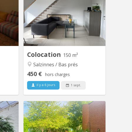
sponibles
Très grand duplex récent situé Rue
r jeunes
juppin 25 à Salzinnes. Colocation plutôt
 Namur -
calme, sérieuse car le duplex se situe
ir du 1er
dans un immeuble de standing. Deux
 visites
chambres de disponibles pour
 message
septembre 2026 dont une grande avec
a maison
dressing privé. Il y a une salle-de-
e maître
douche, une salle-de-bain, deux wc,
ovée,...
une...
Colocation
150 m²
Salzinnes / Bas prés
450 €
hors charges
il y a 6 jours
1 sept.
 4552
KN 4177
alzinnes
Cette maison à partagée fraîchement
 chambre
rénovée en juillet 2024 pour étudiants
ièrement
ou jeunes travailleurs lumineux et