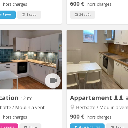
600 €
hors charges
hors charges
 a 1 jour
1 sept.
24 août
KN 4748
KN
tte colocation dans une maison
Appartement deux chamb
entièrement meublée de 120m²
salon pour étudiant(e)s, ent
ovée en 2021 et 2022 ravira les
rénové avec cuisine (inclua
nts et travailleurs qui cherchent
cuisson, four, frigo, congé
droit spacieux et convivial pour
emplacements lave-vaisselle
 Une des chambres de 12m² de la
linge) et sanitaires privatif
ion se libère dans la colocation.
avec lits (sans matelas), gar
mineuse et mansardée, elle est
bureaux, chaises de bureau
située au...
i
cation
Appartement
12 m²
atte / Moulin à vent
Herbatte / Moulin à ven
900 €
hors charges
hors charges
y a 7 jours
il y a 4 heures
Libre
1 sept.