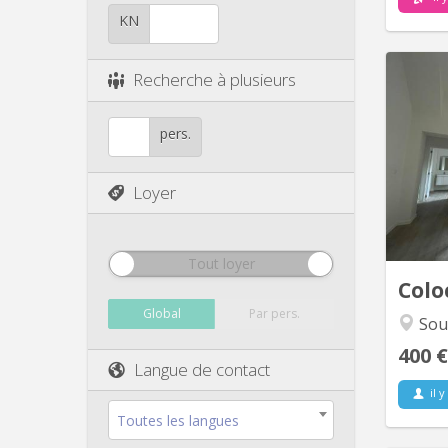
KN
Recherche à plusieurs
📍 Si
pers.
Se
propo
u
Loyer
chambr
C
385
Tout loyer
Colo
Global
Par pers.
Sourc
400 €
Langue de contact
il y
Toutes les langues