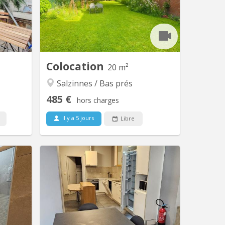
, située
calme, donne sur un spacieux jardin
x pas de
agrémenté de 3 grands cerisiers. Situé
abeth, du
non loin de l'hôpital Saint-Elisabeth, de
allux et
différentes écoles supérieures et du
ville. ✨
centre de Namur et toutes...
5 m²)...
Colocation
20 m²
Salzinnes / Bas prés
485 €
hors charges
il y a 5 jours
Libre
 5823
KN 4393
monde va
Dans le centre de Namur Rue Galliot
✨ Vous
18. Disponible uniquement pour jeunes
acieuse,
travailleurs !!! Pas d'étudiant svp!!!
 une vue
Reste une chambres meublée avec
z plus !
evier , 2 wc et 2 douches communes