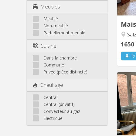
desser
Meubles
lumineu
Meublé
Mai
Non-meublé
Partiellement meublé
Salz
1650
Cuisine
il y
Dans la chambre
Commune
Privée (pièce distincte)
Chauffage
App
li
Central
c
Central (privatif)
pa
Convecteur au gaz
Crois
Électrique
la ga
sit