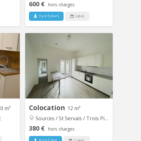
600 €
hors charges
il y a 5 jours
Libre
 4876
KN 5734
res plus
📍 3 chambres disponibles dans une
ièrement
agréable colocation à Saint-Servais
nt taque
Vous recherchez une colocation calme,
lateur et
moderne et idéalement située à
 / lave-
proximité du centre de Namur ? Cette
s, meublé
colocation est faite pour vous ! Située
de-robes,
Rue de Gembloux 97 à 5002 Saint-
, signal
Servais, à seulement 10 minutes à pied
nternet...
de la gare...
Colocation
80 m²
12 m²
t
Sources / St Servais / Trois Piliers
380 €
hors charges
il y a 1 jour
1 sept.