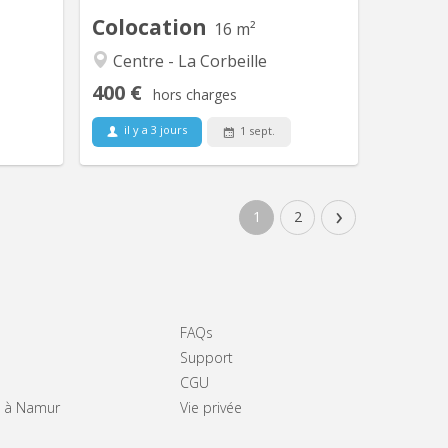
pas du...
logement et...
Colocation
16 m²
Centre - La Corbeille
400 €
hors charges
il y a 3 jours
1 sept.
›
1
2
FAQs
Support
CGU
rs à Namur
Vie privée