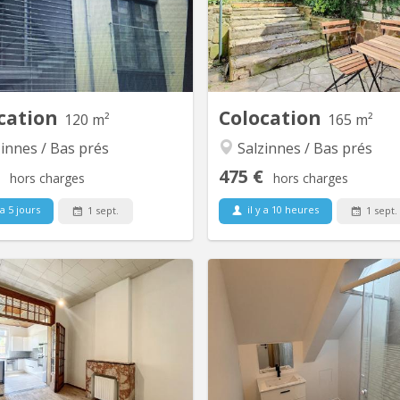
ne équipée, une salle de bains, 2
rénovée en 2023 (PEB C)
wc
Avenue de Marlagne 77, à deu
la Clinique Sainte-Elis
département paramédical Hén
à quelques minutes du centre-
La maison (16
cation
Colocation
120 m²
165 m²
innes / Bas prés
Salzinnes / Bas prés
475 €
hors charges
hors charges
 a 5 jours
il y a 10 heures
1 sept.
1 sept.
KN 5879
KN
ocation de 5 chambres se libère
🏡 la colocation que tout le 
dans une petite rue du centre de
s’ARRACHER À NAMUR ! 
mur à deux pas du parc Louise-
cherchez une colocation sp
 Le bien se compose au rez-de-
moderne et avec
haussée d'un grand hall d'entrée
exceptionnelle ? Ne cherche