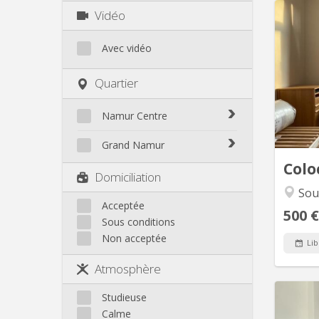
Vidéo
📍 Sai
Avec vidéo
me
chamb
Quartier
direct
(Qua
de Namu
Namur Centre
🚌 Arrê
Bomel-Heuvy
Grand Namur
Centre - La Corbeille
Colo
Belgrade
Domiciliation
Citadelle / La Plante
Bouge
Sourc
Herbatte / Moulin à vent
Champion
Acceptée
Jambes
500 €
Sous conditions
Flawinne
Salzinnes / Bas prés
Non acceptée
Malonne
Lib
Sources / St Servais / Trois
Montagne
Piliers
Atmosphère
Velaine
Autres
Studieuse
Calme