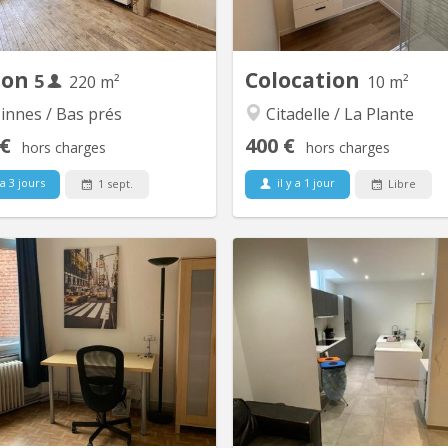
vant un salon indépendant, une
Situé Rue Notre-Dame à N
salle à manger ouverte sur une
cœur d’une petite cop
se cuisine entièrement équipée
entièrement rénovée de seul
(frigo, micro-ondes,...
appartements, ce
son
Colocation
5
220 m²
10 m²
appart
innes / Bas prés
Citadelle / La Plante
 €
400 €
hors charges
hors charges
 a 3 jours
il y a 1 jour
1 sept.
Libre
KN 5284
KN
artement trois chambres toutes
RUE DES BRASSEURS 7, 5000
bres avec un lavabo dans chaque
Immeuble compo
hambre- , outre une sddouche à
appartements “colocation” et 1
rtager- Situé au centre, rue des
duplex.. Chaque loge
iers en face du SPÄR, proche de
spacieux, lumineux et ent
re, des commerces Appartement
rénové. La plupart ont une vu
ué au 3ème étage d'un immeuble
citadelle. Bâtiment situé en p
tres CALME comprenant un
de ville, dans le quartier très 