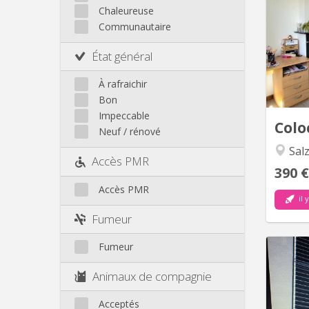
🏡 ch
Chaleureuse
Communautaire
Sal
État général
se
16
À rafraichir
avec 
Bon
située
Impeccable
Colo
Neuf / rénové
Salz
Accès PMR
390 €
Accès PMR
il 
Fumeur
Fumeur
Animaux de compagnie
Acceptés
do