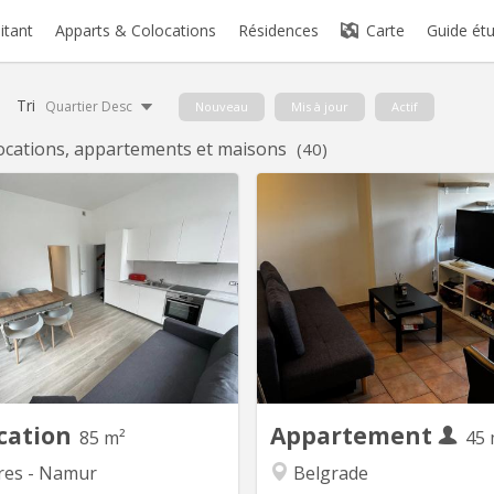
itant
Apparts & Colocations
Résidences
Carte
Guide étu
Tri
Quartier Desc
Nouveau
Mis à jour
Actif
ocations, appartements et maisons
(40)
KN 5181
KN
uer : 1 Chambres en Colocation
Bonjour, Je propose mon app
à Saint-Servais, Namur 🏠 📍
à Namur en sous-locatio
ation : Situé à l'entrée de Saint-
septembre au 1er février. Parf
is à Namur, Rue de Gembloux, à
es en stage à Namur ou que 
as de la gare 🚆 et en face de la
en Erasmus pendant le
Belfius de Saint-Servais 🏦. 🛋️
semestre ! Disponibilité
tement : Superficie totale de 85
septembre au 1er février 
² + cour intérieure 🌿 Immeuble
(dates flexibles). Descr
entièrement...
l'appar
cation
Appartement
85 m²
45 
res - Namur
Belgrade