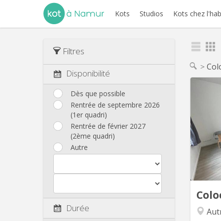
Kots
Studios
Kots chez l'hab
Filtres
Col
Disponibilité
Dès que possible
Rentrée de septembre 2026
🏠 À Lo
(1er quadri)
Rentrée de février 2027
Localis
(2ème quadri)
Serva
Autre
deux p
L'appar
m
Colo
Durée
Aut