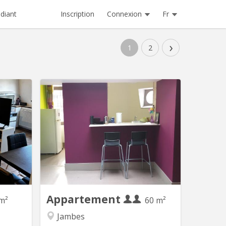
Inscription
Connexion
Fr
diant
›
1
2
 5877
KN 2513
artement
Appartement entièrement meublé et
n du 1er
autonome au dessus d'une habitation
ait si tu
familiale à Jambes (centre-ville).
tu viens
Ambiance calme et studieuse. Location
 premier
pour deux étudiant(e)s. 2 chambres -
 : Du 1er
Grand salon - Cuisine entièrement
→ 5 mois
équipée - Salle de bain avec douche et
iption de
WC - TV et Internet. Facilités de
tement...
parking...
Appartement
m²
60 m²
Jambes