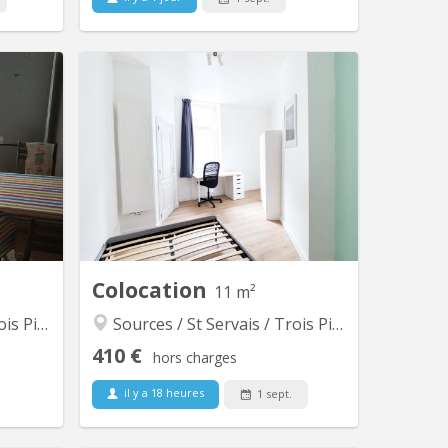
 5889
KN 5821
u second
Disponible à partir de septembre 2026
ais dans
Belle chambre lumineuse de 11 m²
oximité.
(chambre 1, au rez de chaussée) à
louer dans une maison entièrement
rénovée en 2024, au 68 rue Saint-
Donat à Saint-Servais (5002 Namur).
Colocation conviviale de 4 personnes,
parquet au sol, PEB C. La chambre est
entièrement...
Colocation
11 m²
iliers
Sources / St Servais / Trois Piliers
410 €
hors charges
il y a 18 heures
1 sept.