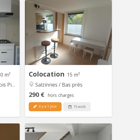
N 399
KN 5642
ineux et
Chambre meublée dans colocation
e et sdb
étudiante, exclusivement féminine.
l henalux
Bâtiment rénové. Double vitrage. Sur 2
iant(e)s
étages, 2 chambres par étage. Au total
: 2 wc, 3 éviers, 1 douche, 1 cuisine, 1
espace repas/détente. Places de
parking gratuites devant le logement.
Sécurité : Porte entrée blindée,...
Colocation
60 m²
15 m²
iliers
Salzinnes / Bas prés
290 €
hors charges
il y a 1 jour
15 août
 5559
KN 4649