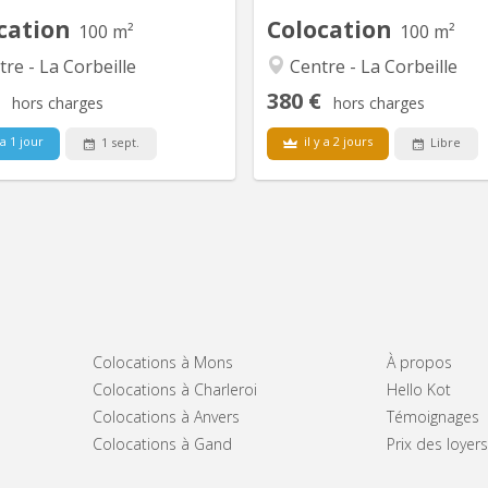
appartement par étage Bail du...
brasseurs. A 2 
cation
Colocation
100 m²
100 m²
re - La Corbeille
Centre - La Corbeille
380 €
hors charges
hors charges
 a 1 jour
il y a 2 jours
1 sept.
Libre
Colocations à Mons
À propos
Colocations à Charleroi
Hello Kot
Colocations à Anvers
Témoignages
Colocations à Gand
Prix des loye