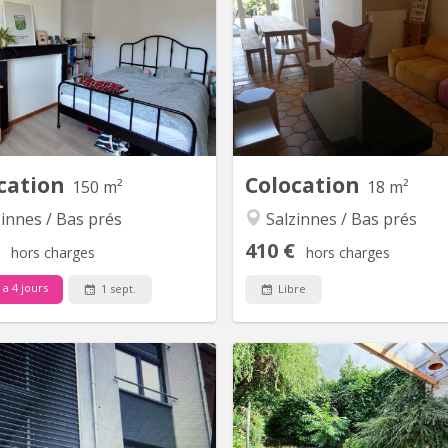
ambre colocation salzinnes Une
🙋‍♀️ Colocation 2 chambres di
chambre disponible dans une
à Namur (Salzinnes) – Pou
colocation féminine étudiante à
travailleurs & étudiants 📍
zinnes, disponible à partir du 1er
Salzinnes 📅 Disponible à part
ptembre 2026 ! 🙂 - Chambre de
septembre 2025 🔗 Infos +
m² - 2 salles de bain, à partager
virtuelles : 📩 Contact par
3 autres colocataires - Chambre
privé 🏡 À propos de l
 au 2eme étage La colocation: -
Spacieuse maison d
Maison avec jardin...
entièrement rén
cation
Colocation
150 m²
18 m²
innes / Bas prés
Salzinnes / Bas prés
410 €
hors charges
hors charges
y a 4 jours
1 sept.
Libre
KN 5857
KN
Très beau duplex comprenant 3
Colocation rénovée à S
chambres dont une avec un coin
(Namur) - IL RESTE 1 grande
uche/évier privé, un séjour, une
disponible. Maison ent