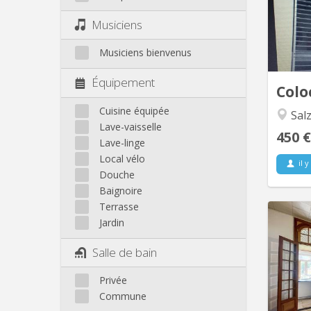
cuisi
Musiciens
Musiciens bienvenus
Équipement
Colo
Cuisine équipée
Salz
Lave-vaisselle
450 €
Lave-linge
Local vélo
il y
Douche
Baignoire
Terrasse
Jardin
Col
Salle de bain
Na
Privée
Marie!
Commune
c