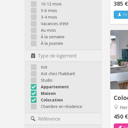
385 €
10-12 mois
5-6 mois
il y
3-4 mois
Vacances d'été
Au mois
À la semaine
À la journée
Ce
Type de logement
rén
étudia
Kot
un en
Kot chez l'habitant
vivre.
Studio
colocat
Appartement
Lu
Maison
Colo
Colocation
Chambre en résidence
Herb
450 €
Référence
il 