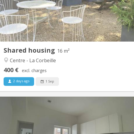
Vétérinaire, 1 UNamur Médecine, 2 UNamur Philo, 1 Henalux, 1
ESA Int Business, 2 Albert Jacquart, tous sérieux et calmes 👌
Agrées aux normes de sécurité, de logement et...
Shared housing
16 m²
Centre - La Corbeille
400 €
excl. charges
2 days ago
1 Sep
KN 5827
📍 Situé Rue de Gembloux 97 à Saint-Servais (5002), ce duplex
spacieux propose 3 chambres disponibles dans une colocation
de 4 personnes (1 chambre déjà occupée). 💰 Loyers : �•
Chambre 1 : 375€�• Chambre 2 : 385€�• Chambre 3 : 395€�➕