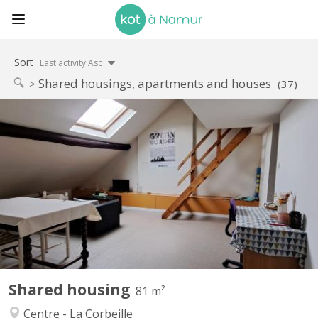
Sort
Last activity Asc
Shared housings, apartments and houses
(37)
KN 5551
Chambre pour étudiante , sérieuse et calme, dans un
appartement de deux chambres, en colocation, dans la Corbeille
de Namur. L'appartement dispose d'un séjour commun de 20, 5
m2 , d'un bureau, d'une cuisine commune équipée, d'une salle de
bain commune avec baignoire /douche, d'un hall. Ambiance...
Shared housing
81 m²
Centre - La Corbeille