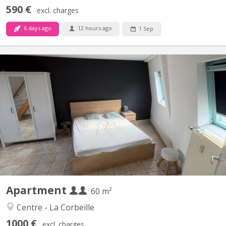
590 €
excl. charges
6 days ago
12 hours ago
1 Sep
KN 3562
Appartement 3ième étage séjour + cuisine+ 1 grande chambre +
1 pièce au 4ième Appartement non meublé
Apartment
60 m²
Centre - La Corbeille
1000 €
excl. charges