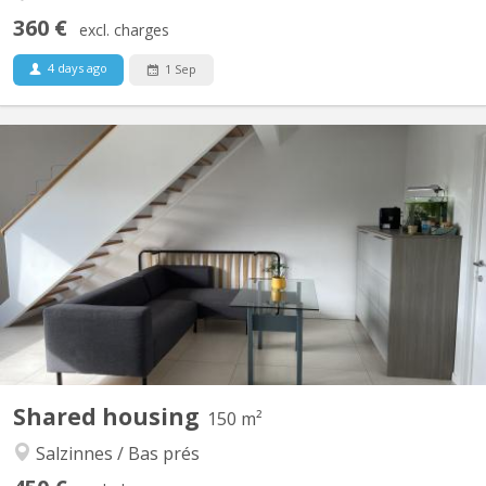
360 €
excl. charges
4 days ago
1 Sep
KN 4649
Très grand duplex récent situé Rue juppin 25 à Salzinnes.
Colocation plutôt calme, sérieuse car le duplex se situe dans un
immeuble de standing. Deux chambres de disponibles pour
septembre 2026 dont une grande avec dressing privé. Il y a une
salle-de-douche, une salle-de-bain, deux wc, une...
Shared housing
150 m²
Salzinnes / Bas prés