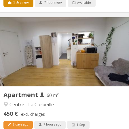
5 days ago
7 hours ago
Available
KN 5742
RECHERCHE UN. E COLOCATAIRE C’est un appartement 8 pièces:
deux chambres, avec un grand salon- salle à manger, une cuisine
équipée, un WC, une salle de bain et un débarras. Il n’est pas
entièrement meublé mais il y a le nécessaire : table et chaises
dans le salon ; lit, bureau et garde-robe dans...
Apartment
60 m²
Centre - La Corbeille
450 €
excl. charges
2 days ago
7 hours ago
1 Sep