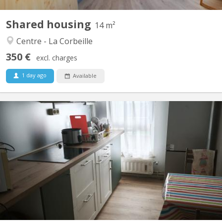
Shared housing
14 m²
Centre - La Corbeille
350 €
excl. charges
1 day ago
Available
KN 5889
A duplex room for rent on the second floor of a house in Namur
St -Servais. Very quiet streetwith everything nearby. Internationals
students, research or workers welcome.