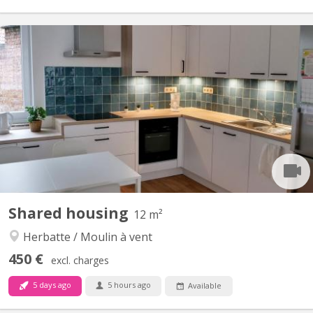
KN 4748
This fully furnished 120m² house renovated in 2021 and 2022 will
delight students and workers looking for a spacious and friendly
place to live. One of the rooms will be free on the 20th of July. It
might be possible to enter the house before that date, depending
on an agreement between the...
Shared housing
12 m²
Herbatte / Moulin à vent
450 €
excl. charges
5 days ago
5 hours ago
Available