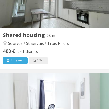
5€ de charges communes�➕ Environ 80€/mois/personne pour
les...
Shared housing
95 m²
Sources / St Servais / Trois Piliers
400 €
excl. charges
2 days ago
1 Sep
KN 5821
Disponible à partir de septembre 2026 Belle chambre lumineuse
de 11 m² (chambre 1, au rez de chaussée) à louer dans une
maison entièrement rénovée en 2024, au 68 rue Saint-Donat à
Saint-Servais (5002 Namur). Colocation conviviale de 4
personnes, parquet au sol, PEB C. La chambre est entièrement...