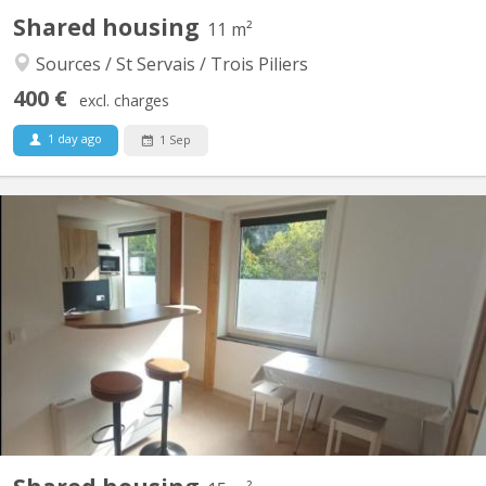
Shared housing
11 m²
Sources / St Servais / Trois Piliers
400 €
excl. charges
1 day ago
1 Sep
KN 5642
Chambre meublée dans colocation étudiante, exclusivement
féminine. Bâtiment rénové. Double vitrage. Sur 2 étages, 2
chambres par étage. Au total : 2 wc, 3 éviers, 1 douche, 1 cuisine,
1 espace repas/détente. Places de parking gratuites devant le
logement. Sécurité : Porte entrée blindée,...