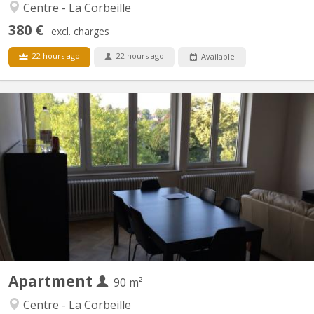
Centre - La Corbeille
380 €
excl. charges
22 hours ago
22 hours ago
Available
KN 4952
Super appartement 2 chambres située dans une belle résidence à
proximité de la Gare (7 avenue de la Gare), au 5ème étage avec
ascenseur. Complètement rénové, avec séjour, salle-à-manger,
cuisine complètement équipée séparée, salle-de-douche. Loyer
pour une chambre (une disponible). Grande chambre...
Apartment
90 m²
Centre - La Corbeille