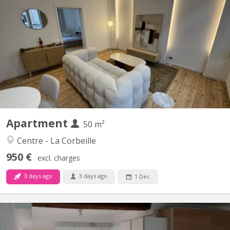
📍 RUE DEWEZ 50 à NAMUR (plus de photos sur demande) 🏡
Appartements de standing, entièrement neuf & meublés
(domiciliation possible). ✅ APPARTEMENT N° 3 : 💸 Loyer : 1. 100
€/mois toutes charges incluses (eau, gaz, électricité, internet).
Sans provision et décompte. 📏 Superficie : +/- 50 m² 🛏️...
Apartment
50 m²
Centre - La Corbeille
950 €
excl. charges
3 days ago
3 days ago
1 Dec
KN 5223