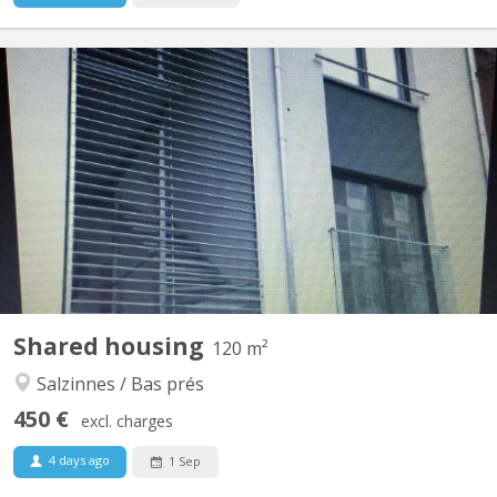
KN 5857
Très beau duplex comprenant 3 chambres dont une avec un coin
douche/évier privé, un séjour, une cuisine équipée, une salle de
bains, 2 wc
Shared housing
120 m²
Salzinnes / Bas prés
450 €
excl. charges
4 days ago
1 Sep