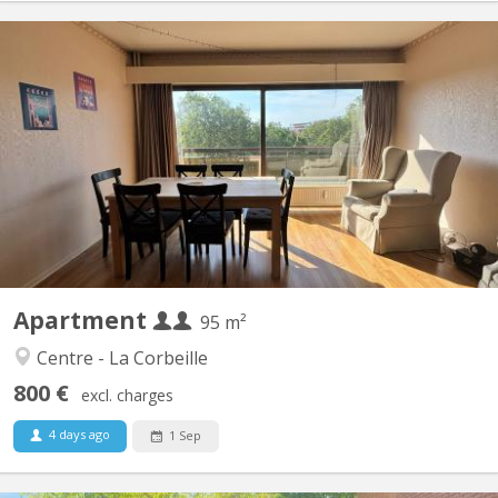
KN 5844
Appartement (PEB B) situé en plein coeur de Namur, en face du
parc Louise-Marie, à deux pas des Facultés de Namur. Outre ces
deux chambres, il développe une superfice de +/-95m². Il compte
également une terrasse. L'immeuble est équipé d'un ascenseur.
Situé au 5ème étage, il offre une...
Apartment
95 m²
Centre - La Corbeille
800 €
excl. charges
4 days ago
1 Sep