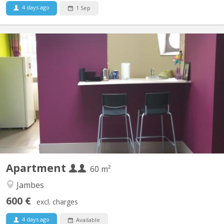
4 days ago
1 Sep
KN 2513
Appartement entièrement meublé et autonome au dessus d'une
habitation familiale à Jambes (centre-ville). Ambiance calme et
studieuse. Location pour deux étudiant(e)s. 2 chambres - Grand
salon - Cuisine entièrement équipée - Salle de bain avec douche
et WC - TV et Internet. Facilités de parking...
Apartment
60 m²
Jambes
600 €
excl. charges
4 days ago
Available