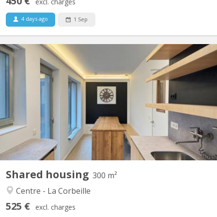
450 €
excl. charges
4 days ago
1 Sep
KN 5670
Maison entièrement rénovée (janvier 2026) et pensée pour
accueillir une colocation dans les meilleures conditions ! Une
cuisine XXL, fonctionnelle, propre et de qualité ! Chacun y
trouvera sa place pour faire son petit plat ou préparer des grands
diners. Tout est fourni ! Un jardin cosy avec...
Shared housing
300 m²
Centre - La Corbeille
525 €
excl. charges