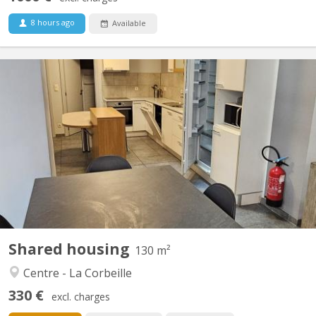
8 hours ago
Available
KN 4393
Dans le centre de Namur Rue Galliot 18. Disponible uniquement
pour jeunes travailleurs !!! Pas d'étudiant svp!!! Reste une
chambres meublée avec evier , 2 wc et 2 douches communes
pour 4 chambres Immeuble rénové . Les charges (eau-gaz-
électricité), le mobilier et internet via wifi ou câble...
Shared housing
130 m²
Centre - La Corbeille
330 €
excl. charges