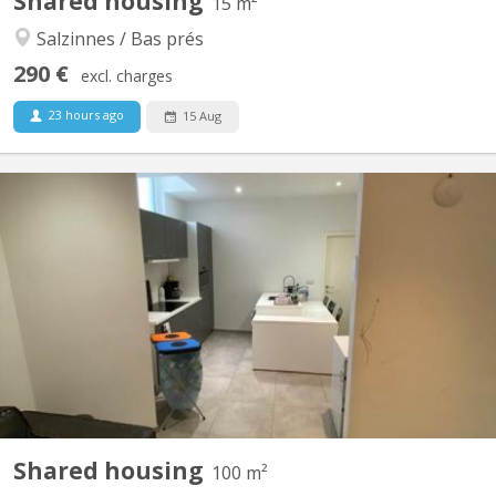
Shared housing
15 m²
Salzinnes / Bas prés
290 €
excl. charges
23 hours ago
15 Aug
KN 4612
RUE DES BRASSEURS 7, 5000 NAMUR: Immeuble composé de 3
appartements “colocation” et 1 studio-duplex.. Chaque logement
est spacieux, lumineux et entièrement rénové. La plupart ont une
vue Meuse- citadelle. Bâtiment situé en plein cœur de ville, dans
le quartier très prisé des brasseurs. A 2 pas du...
Shared housing
100 m²