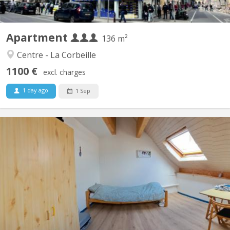
Apartment
136 m²
Centre - La Corbeille
1100 €
excl. charges
1 day ago
1 Sep
KN 3396
2 chambres disponibles dans un communautaire, charges
comprises, location 12 mois , lumineux, coté jardin, au calme ,
propice à l’étude, dans le centre de Namur Grand comu, cuisine,
wc, douche, à 7 min a pieds de la gare et des facultés. PAS DE
DOMICILIATION