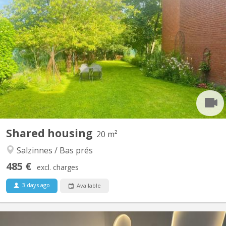
KN 4177
EXCEPTIONAL 3 bedroom left for rent for September 1st!! This
shared house, freshly renovated in July 2024 for students or
young workers, bright and quiet, has a great garden with 3 large
cherry trees. Located not far from the Saint-Elisabeth hospital,
various higher schools and the center of...
Shared housing
20 m²
Salzinnes / Bas prés
485 €
excl. charges
3 days ago
Available
KN 5436