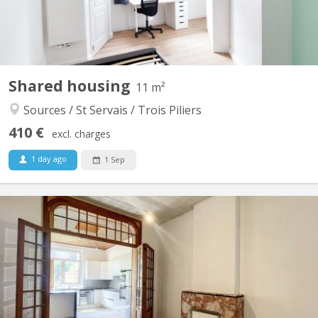
Shared housing
11 m²
Sources / St Servais / Trois Piliers
410 €
excl. charges
1 day ago
1 Sep
KN 5879
Colocation de 5 chambres se libère dans une petite rue du centre
de Namur à deux pas du parc Louise-Marie! Le bien se compose
au rez-de-chaussée d'un grand hall d'entrée desservant un salon
indépendant, une salle à manger ouverte sur une lumineuse
cuisine entièrement équipée (frigo, micro-ondes,...