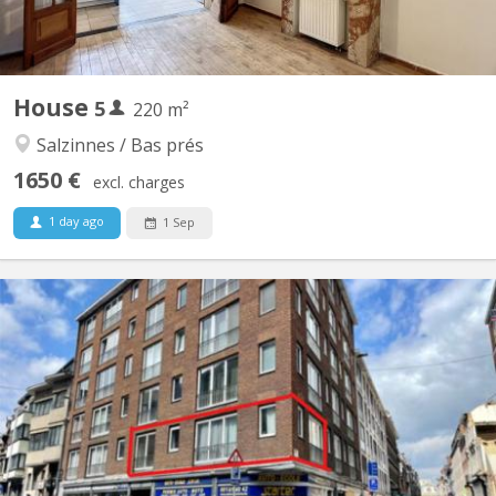
House
5
220 m²
Salzinnes / Bas prés
1650 €
excl. charges
1 day ago
1 Sep
KN 5797
L'Agence de l'Equerre vous propose un appartement 3 chambres
à louer pour une colocation, situé au 1er étage d'un immeuble en
plein centre de Namur, au numéro 32 de la Rue de Bruxelles,
juste en face de l'Université de Namur. Les 3 chambres sont
actuellement libres pour la...