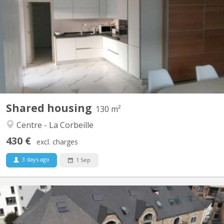
Dans un immeuble rénové, Il reste une chambre dans cet
appartement moderne et chic de quatre chambres avec douche
et meuble de bains individuels. L'appartement est composé d'un
beau séjour bien lumineux donnant sur une terrasse de +/- 8m²
et incluant la cuisine moderne avec électroménagers AEG...
Shared housing
130 m²
Centre - La Corbeille
430 €
excl. charges
3 days ago
1 Sep
KN 4911
IDEAL POUR 4. SUPER COLLOC: Enooooorme & splendide loft