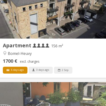
en duplex neuf de 120m2, super équipé. 4 chambres individuelles.
Nous recherchons quatre étudiant(e)s pour former une
colocation dans ce superbe appartement. Le loyer individuel est
de 375€/mois et 100€ de provision pour les charges (le loyer...
Apartment
156 m²
Bomel-Heuvy
1700 €
excl. charges
6 days ago
3 days ago
2 Sep
KN 145
3 kots disponibles (sans domiciliation) à partir du 01 septembre
2026 - 12 étudiants(es) dans une maison de maître: 2 UNamur