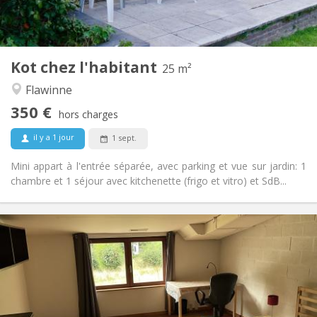
Privée (pièce distincte)
Cuisine:
2
25 m
Superficie:
3
Pièces privées:
Kot chez l'habitant
Autre
25 m²
Chaleureuse, studieuse, calme
Atmosphère:
Flawinne
Non
Accès PMR:
350 €
Non-fumeur
Fumeur:
hors charges
Non
Animaux de compagnie:
il y a 1 jour
1 sept.
Mini appart à l'entrée séparée, avec parking et vue sur jardin: 1
chambre et 1 séjour avec kitchenette (frigo et vitro) et SdB...
Infos Pratiques
350 €
Loyer:
50 €
Charges:
12 mois, au mois
Durée:
Non
Domiciliation: