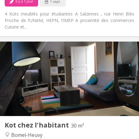
il y a 1 jour
1 sept.
4 Kots meublés pour étudiantes A Salzinnes , rue Henri Blès
Proche de l’UNAM, HEPN, l’IMEP A proximité des commerces
Cuisine et...
Infos Pratiques
395 €
Loyer:
80 €
Charges:
10 mois
Durée:
Non
Domiciliation:
Aménagement
Commune
Salle de bain:
Commune
Cuisine:
2
30 m
Superficie:
1
Pièces privées:
Kot chez l'habitant
Autre
30 m²
Studieuse, communautaire, calme,
Atmosphère:
Bomel-Heuvy