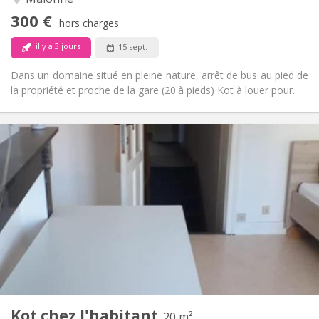
Non
Accès PMR:
300 €
Non-fumeur
Fumeur:
hors charges
Acceptés
Animaux de compagnie:
il y a 3 jours
15 sept.
Dans un domaine situé en pleine nature, arrêt de bus au pied de
la propriété et proche de la gare (20'à pieds) Kot à louer pour...
Infos Pratiques
300 €
Loyer:
50 €
Charges:
12 mois, 10 mois
Durée:
Non
Domiciliation:
Aménagement
Commune
Salle de bain:
Dans la chambre
Cuisine:
2
20 m
Superficie:
2
Pièces privées:
Kot chez l'habitant
Autre
20 m²