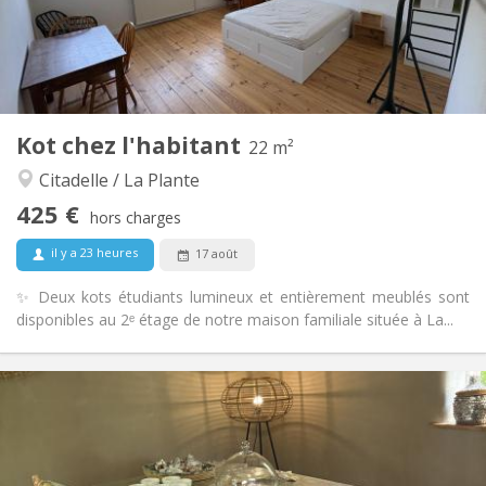
Aménagement
Commune
Salle de bain:
Commune
Cuisine:
2
22 m
Superficie:
1
Pièces privées:
Kot chez l'habitant
Autre
22 m²
Studieuse, calme
Atmosphère:
Citadelle / La Plante
Non
Accès PMR:
425 €
Non-fumeur
Fumeur:
hors charges
Non
Animaux de compagnie:
il y a 23 heures
17 août
✨ Deux kots étudiants lumineux et entièrement meublés sont
disponibles au 2ᵉ étage de notre maison familiale située à La...
Infos Pratiques
450 €
Loyer:
10 €
Charges:
12 mois, 11 mois, 10 mois, 5-6 mois, 3-4 mois,
Durée: