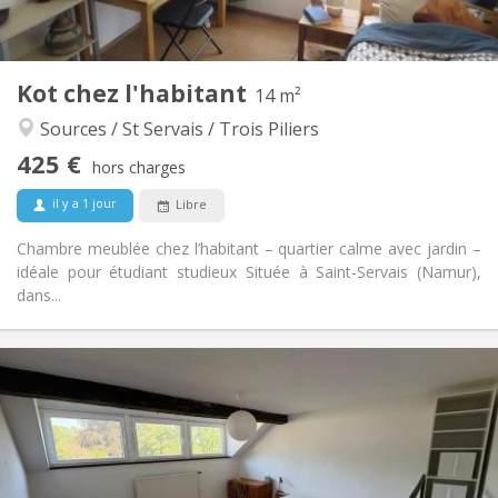
Commune
Cuisine:
2
14 m
Superficie:
1
Pièces privées:
Kot chez l'habitant
Autre
14 m²
Calme
Atmosphère:
Sources / St Servais / Trois Piliers
Non
Accès PMR:
425 €
Non-fumeur
Fumeur:
hors charges
Non
Animaux de compagnie:
il y a 1 jour
Libre
Chambre meublée chez l’habitant – quartier calme avec jardin –
idéale pour étudiant studieux Située à Saint-Servais (Namur),
dans...
Infos Pratiques
425 €
Loyer:
50 €
Charges:
12 mois, 11 mois, 10 mois
Durée:
Non
Domiciliation: