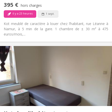
chaleureuse
395 €
Non
Accès PMR:
hors charges
Non-fumeur
Fumeur:
il y a 23 heures
1 sept.
Non
Animaux de compagnie:
Kot meublé de caractère à louer chez l’habitant, rue Léanne à
Namur, à 5 min de la gare. 1 chambre de ± 30 m² à 475
euros/mois,...
Infos Pratiques
400 €
Loyer:
70 €
Charges:
10 mois
Durée:
Non
Domiciliation:
Aménagement
Commune
Salle de bain:
Commune
Cuisine:
2
16 m
Superficie:
1
Pièces privées: