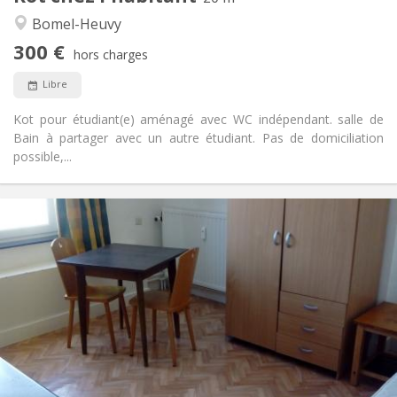
Studieuse, chaleureuse, calme
Atmosphère:
Bomel-Heuvy
Non
Accès PMR:
300 €
Non-fumeur
Fumeur:
hors charges
Non
Animaux de compagnie:
Libre
Kot pour étudiant(e) aménagé avec WC indépendant. salle de
Bain à partager avec un autre étudiant. Pas de domiciliation
possible,...
Infos Pratiques
320 €
Loyer:
80 €
Charges:
12 mois, 11 mois, 10 mois, 5-6 mois
Durée:
Non
Domiciliation:
Aménagement
Commune
Salle de bain:
Commune
Cuisine:
2
42 m
Superficie: