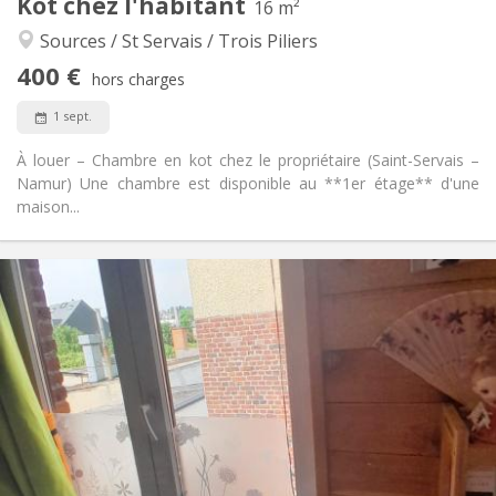
Kot chez l'habitant
Autre
16 m²
Studieuse, calme
Atmosphère:
Sources / St Servais / Trois Piliers
Non
Accès PMR:
400 €
Non-fumeur
Fumeur:
hors charges
Non
Animaux de compagnie:
1 sept.
À louer – Chambre en kot chez le propriétaire (Saint-Servais –
Namur) Une chambre est disponible au **1er étage** d'une
maison...
Infos Pratiques
420 €
Loyer:
30 €
Charges:
10 mois
Durée:
Non
Domiciliation:
Aménagement
Privée
Salle de bain:
Privée (pièce distincte)
Cuisine:
2
16 m
Superficie: