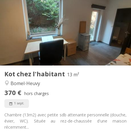
Infos Pratiques
370 €
Loyer:
60 €
Charges:
12 mois
Durée:
Non
Domiciliation:
Aménagement
Privée
Salle de bain:
Commune
Cuisine:
2
13 m
Superficie:
2
Pièces privées:
Kot chez l'habitant
Autre
13 m²
Chaleureuse, calme
Atmosphère:
Bomel-Heuvy
Oui
Accès PMR:
370 €
Non-fumeur
Fumeur:
hors charges
Non
Animaux de compagnie:
1 sept.
Chambre (13m2) avec petite sdb attenante personnelle (douche,
évier, WC). Située au rez-de-chaussée d'une maison
récemment...