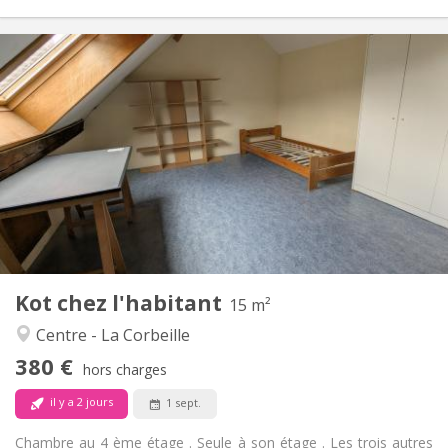
Infos Pratiques
380 €
Loyer:
20 €
Charges:
10 mois
Durée:
Non
Domiciliation:
Aménagement
Commune
Salle de bain:
Commune
Cuisine:
2
15 m
Superficie:
1
Pièces privées:
Kot chez l'habitant
Autre
15 m²
Calme
Atmosphère:
Centre - La Corbeille
Non
Accès PMR:
380 €
Non-fumeur
Fumeur:
hors charges
Non
Animaux de compagnie:
il y a 2 jours
1 sept.
Chambre au 4 ème étage . Seule à son étage . Les trois autres