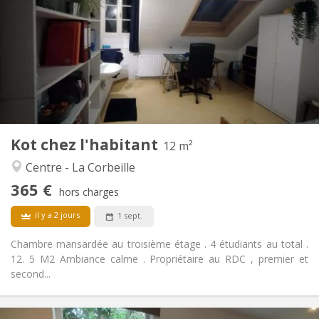
20 €
Charges:
10 mois
Durée:
Non
Domiciliation:
Aménagement
Commune
Salle de bain:
Commune
Cuisine:
2
12 m
Superficie:
1
Pièces privées:
Kot chez l'habitant
Autre
12 m²
Calme
Atmosphère:
Centre - La Corbeille
Non
Accès PMR:
365 €
Non-fumeur
Fumeur:
hors charges
Non
Animaux de compagnie:
il y a 2 jours
1 sept.
Chambre mansardée au troisième étage . 4 étudiants au total .
12. 5 M2 Ambiance calme . Propriétaire au RDC , premier et
second...