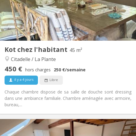
vacances d'été, au mois, à la semaine
Non
Domiciliation:
Aménagement
Privée
Salle de bain:
Commune
Cuisine:
2
45 m
Superficie:
0
Pièces privées:
Kot chez l'habitant
45 m²
Autre
Citadelle / La Plante
Studieuse, communautaire, calme,
Atmosphère:
450 €
chaleureuse
hors charges
250 €
/semaine
Oui
Accès PMR:
il y a 4 jours
Libre
Non-fumeur
Fumeur:
Non
Animaux de compagnie:
Chaque chambre dispose de sa salle de douche sont dressing
dans une ambiance familiale. Chambre aménagée avec armoire,
bureau,...
Infos Pratiques
480 €
Loyer: