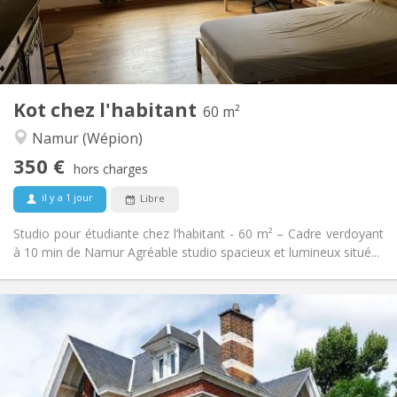
Aménagement
Privée
Salle de bain:
Privée (pièce distincte)
Cuisine:
2
60 m
Superficie:
4
Pièces privées:
Kot chez l'habitant
Autre
60 m²
Calme, chaleureuse, studieuse
Atmosphère:
Namur (Wépion)
Non
Accès PMR:
350 €
Non-fumeur
Fumeur:
hors charges
Acceptés
Animaux de compagnie:
il y a 1 jour
Libre
Studio pour étudiante chez l’habitant - 60 m² – Cadre verdoyant
à 10 min de Namur Agréable studio spacieux et lumineux situé...
Infos Pratiques
365 €
Loyer:
80 €
Charges:
10 mois
Durée:
Non
Domiciliation: