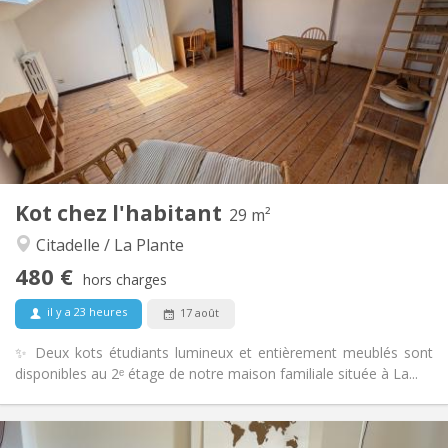
50 €
Charges:
12 mois, 11 mois, 10 mois
Durée:
Non
Domiciliation:
Aménagement
Commune
Salle de bain:
Commune
Cuisine:
2
29 m
Superficie:
1
Pièces privées:
Kot chez l'habitant
Autre
29 m²
Calme, studieuse
Atmosphère:
Citadelle / La Plante
Non
Accès PMR:
480 €
Non-fumeur
Fumeur:
hors charges
Non
Animaux de compagnie:
il y a 23 heures
17 août
✨ Deux kots étudiants lumineux et entièrement meublés sont
disponibles au 2ᵉ étage de notre maison familiale située à La...
Infos Pratiques