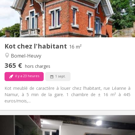
Aménagement
Commune
Salle de bain:
Commune
Cuisine:
2
16 m
Superficie:
1
Pièces privées:
Kot chez l'habitant
Autre
16 m²
Calme, studieuse, chaleureuse,
Atmosphère:
Bomel-Heuvy
communautaire
365 €
Non
Accès PMR:
hors charges
Non-fumeur
Fumeur:
il y a 23 heures
1 sept.
Non
Animaux de compagnie:
Kot meublé de caractère à louer chez l’habitant, rue Léanne à
Namur, à 5 min de la gare. 1 chambre de ± 16 m² à 445
euros/mois,...
Infos Pratiques
365 €
Loyer: