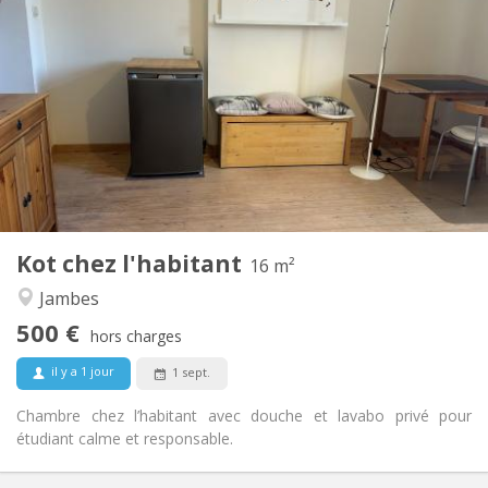
500 €
Loyer:
50 €
Charges:
10 mois
Durée:
Non
Domiciliation:
Aménagement
Privée
Salle de bain:
Dans la chambre
Cuisine:
2
16 m
Superficie:
1
Pièces privées:
Kot chez l'habitant
Autre
16 m²
Chaleureuse, studieuse, calme
Atmosphère:
Jambes
Non
Accès PMR:
500 €
Non-fumeur
Fumeur:
hors charges
Non
Animaux de compagnie:
il y a 1 jour
1 sept.
Chambre chez l’habitant avec douche et lavabo privé pour
étudiant calme et responsable.