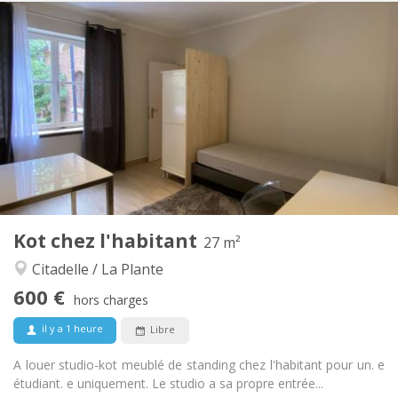
Infos Pratiques
600 €
Loyer:
100 €
Charges:
12 mois, 11 mois, 10 mois
Durée:
Non
Domiciliation:
Aménagement
Privée
Salle de bain:
Dans la chambre
Cuisine:
2
27 m
Superficie:
3
Pièces privées:
Kot chez l'habitant
Autre
27 m²
Calme, studieuse, chaleureuse
Atmosphère:
Citadelle / La Plante
Non
Accès PMR:
600 €
Non-fumeur
Fumeur:
hors charges
Non
Animaux de compagnie:
il y a 1 heure
Libre
A louer studio-kot meublé de standing chez l'habitant pour un. e
étudiant. e uniquement. Le studio a sa propre entrée...