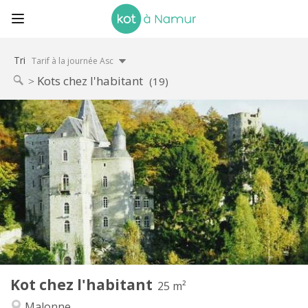
Tri
Tarif à la journée Asc
Kots chez l'habitant
(19)
Infos Pratiques
300 €
Loyer:
50 €
Charges:
Au mois
Durée:
Non
Domiciliation:
Aménagement
Privée
Salle de bain:
Dans la chambre
Cuisine:
2
25 m
Superficie:
1
Pièces privées:
Kot chez l'habitant
Autre
25 m²
Chaleureuse, calme
Atmosphère:
Malonne