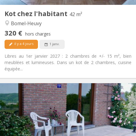
2
Pièces privées:
Kot chez l'habitant
Autre
42 m²
Calme
Atmosphère:
Bomel-Heuvy
Non
Accès PMR:
320 €
Non-fumeur
Fumeur:
hors charges
Non
Animaux de compagnie:
il y a 4 jours
1 janv.
Libres au 1er janvier 2027 : 2 chambres de +/- 15 m², bien
meublées et lumineuses. Dans un kot de 2 chambres, cuisine
équipée...
Infos Pratiques
350 €
Loyer:
50 €
Charges:
10 mois
Durée:
Non
Domiciliation:
Aménagement
Privée
Salle de bain: