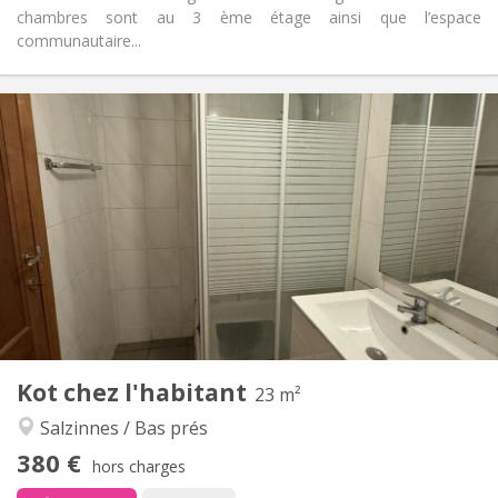
chambres sont au 3 ème étage ainsi que l’espace
communautaire...
Infos Pratiques
380 €
Loyer:
30 €
Charges:
12 mois
Durée:
Non
Domiciliation:
Aménagement
Commune
Salle de bain:
Commune
Cuisine:
2
23 m
Superficie:
1
Pièces privées:
Kot chez l'habitant
Autre
23 m²
Calme
Atmosphère:
Salzinnes / Bas prés
Non
Accès PMR:
380 €
Non-fumeur
Fumeur:
hors charges
Non
Animaux de compagnie: