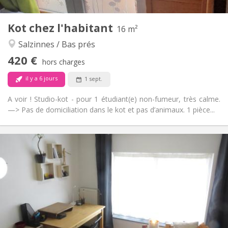
3
Pièces privées:
Kot chez l'habitant
Autre
16 m²
Calme, studieuse
Atmosphère:
Salzinnes / Bas prés
Non
Accès PMR:
420 €
Non-fumeur
Fumeur:
hors charges
Non
Animaux de compagnie:
il y a 6 jours
1 sept.
A voir ! Studio-kot - pour 1 étudiant(e) non-fumeur, très calme.
—> Pas de domiciliation dans le kot et pas d’animaux. 1 pièce...
Infos Pratiques
425 €
Loyer:
50 €
Charges:
12 mois, 10 mois, au mois
Durée:
Non
Domiciliation:
Aménagement
Commune
Salle de bain: