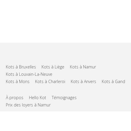
Kots à Bruxelles
Kots à Liège
Kots à Namur
Kots à Louvain-La-Neuve
Kots à Mons
Kots à Charleroi
Kots à Anvers
Kots à Gand
À propos
Hello Kot
Témoignages
Prix des loyers à Namur
FAQs
Support
CGU
Vie privée