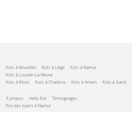
Kots à Bruxelles
Kots à Liège
Kots à Namur
Kots à Louvain-La-Neuve
Kots à Mons
Kots à Charleroi
Kots à Anvers
Kots à Gand
À propos
Hello Kot
Témoignages
Prix des loyers à Namur
FAQs
Support
CGU
Vie privée