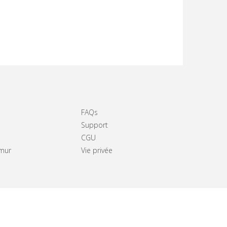
FAQs
Support
CGU
amur
Vie privée