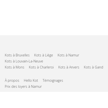
Kots à Bruxelles
Kots à Liège
Kots à Namur
Kots à Louvain-La-Neuve
Kots à Mons
Kots à Charleroi
Kots à Anvers
Kots à Gand
À propos
Hello Kot
Témoignages
Prix des loyers à Namur
FAQs
Support
CGU
Vie privée