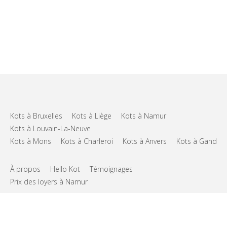
Kots à Bruxelles
Kots à Liège
Kots à Namur
Kots à Louvain-La-Neuve
Kots à Mons
Kots à Charleroi
Kots à Anvers
Kots à Gand
À propos
Hello Kot
Témoignages
Prix des loyers à Namur
FAQs
Support
CGU
Vie privée