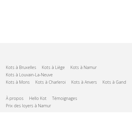
Kots à Bruxelles
Kots à Liège
Kots à Namur
Kots à Louvain-La-Neuve
Kots à Mons
Kots à Charleroi
Kots à Anvers
Kots à Gand
À propos
Hello Kot
Témoignages
Prix des loyers à Namur
FAQs
Support
CGU
Vie privée