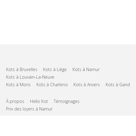
Kots à Bruxelles
Kots à Liège
Kots à Namur
Kots à Louvain-La-Neuve
Kots à Mons
Kots à Charleroi
Kots à Anvers
Kots à Gand
À propos
Hello Kot
Témoignages
Prix des loyers à Namur
FAQs
Support
CGU
Vie privée