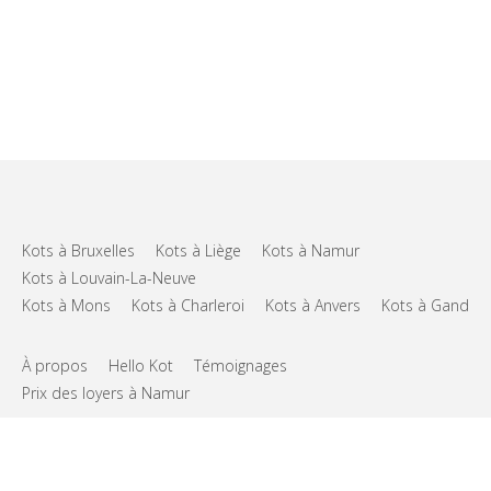
Kots à Bruxelles
Kots à Liège
Kots à Namur
Kots à Louvain-La-Neuve
Kots à Mons
Kots à Charleroi
Kots à Anvers
Kots à Gand
À propos
Hello Kot
Témoignages
Prix des loyers à Namur
FAQs
Support
CGU
Vie privée