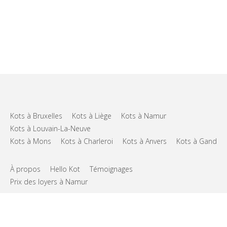
Kots à Bruxelles
Kots à Liège
Kots à Namur
Kots à Louvain-La-Neuve
Kots à Mons
Kots à Charleroi
Kots à Anvers
Kots à Gand
À propos
Hello Kot
Témoignages
Prix des loyers à Namur
FAQs
Support
CGU
Vie privée