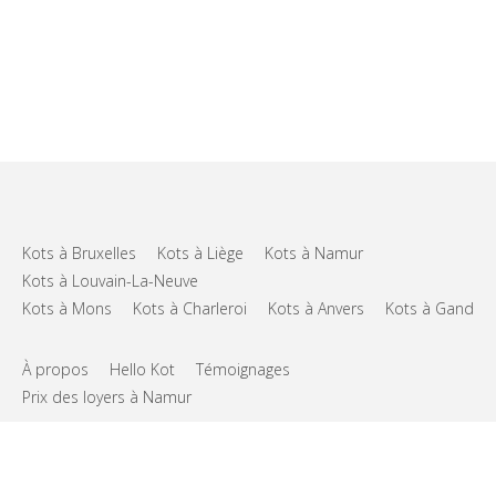
Kots à Bruxelles
Kots à Liège
Kots à Namur
Kots à Louvain-La-Neuve
Kots à Mons
Kots à Charleroi
Kots à Anvers
Kots à Gand
À propos
Hello Kot
Témoignages
Prix des loyers à Namur
FAQs
Support
CGU
Vie privée