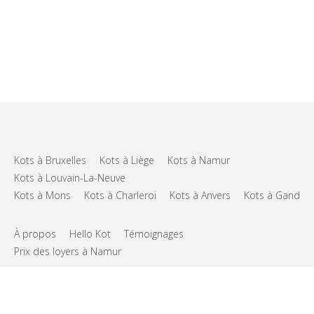
Kots à Bruxelles
Kots à Liège
Kots à Namur
Kots à Louvain-La-Neuve
Kots à Mons
Kots à Charleroi
Kots à Anvers
Kots à Gand
À propos
Hello Kot
Témoignages
Prix des loyers à Namur
FAQs
Support
CGU
Vie privée