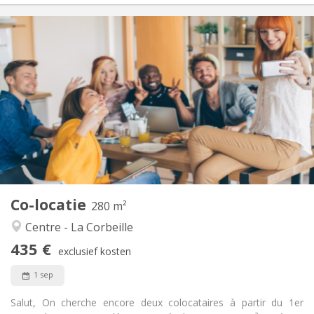
Praktische Informatie
435 €
Huur:
100 €
Kosten:
12 maanden
Duur:
Toegelaten
Domiciliëring:
Inrichting
Privaat
Badkamer:
Gemeenschappelijk
Keuken:
2
280 m
Oppervlakte:
5
Private kamers:
Co-locatie
Andere
280 m²
Hartelijk, gemeenschappelijk, ernstig
Sfeer:
Centre - La Corbeille
Nee
Toegang voor PBM:
435 €
Roken ok
Roker:
exclusief kosten
Nee
Huisdieren:
1 sep
Salut, On cherche encore deux colocataires à partir du 1er