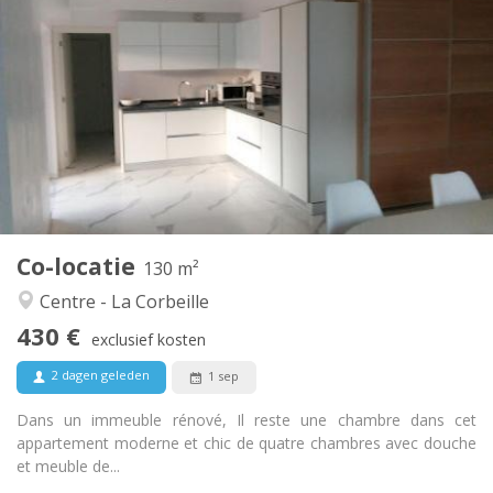
430 €
Huur:
70 €
Kosten:
12 maanden
Duur:
Nee
Domiciliëring:
Inrichting
Privaat
Badkamer:
Gemeenschappelijk
Keuken:
2
130 m
Oppervlakte:
4
Private kamers:
Co-locatie
Andere
130 m²
Ernstig, gemeenschappelijk, rustig, hartelijk
Sfeer:
Centre - La Corbeille
Ja
Toegang voor PBM:
430 €
Roken ok
Roker:
exclusief kosten
Nee
Huisdieren:
2 dagen geleden
1 sep
Dans un immeuble rénové, Il reste une chambre dans cet
appartement moderne et chic de quatre chambres avec douche
et meuble de...