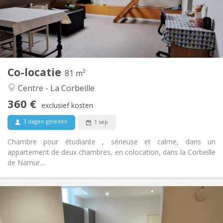
Inrichting
Gemeenschappelijk
Badkamer:
Gemeenschappelijk
Keuken:
2
81 m
Oppervlakte:
1
Private kamers:
Co-locatie
Andere
81 m²
Rustig, ernstig
Sfeer:
Centre - La Corbeille
Nee
Toegang voor PBM:
360 €
Rookvrij
Roker:
exclusief kosten
Nee
Huisdieren:
3 dagen geleden
1 sep
Chambre pour étudiante , sérieuse et calme, dans un
appartement de deux chambres, en colocation, dans la Corbeille
de Namur....
Praktische Informatie
380 €
Huur:
130 €
Kosten: