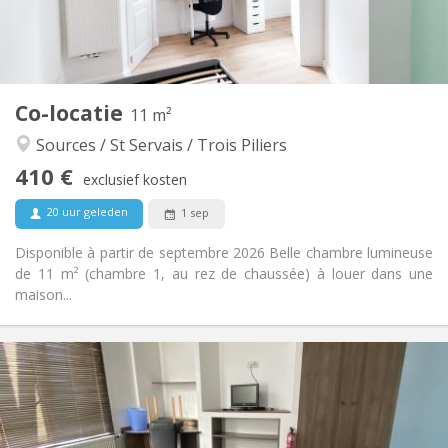
Gemeenschappelijk
Badkamer:
Gemeenschappelijk
Keuken:
2
11 m
Oppervlakte:
1
Private kamers:
Co-locatie
Andere
11 m²
Rustig
Sfeer:
Sources / St Servais / Trois Piliers
Nee
Toegang voor PBM:
410 €
Rookvrij
Roker:
exclusief kosten
Nee
Huisdieren:
20 uur geleden
1 sep
Disponible à partir de septembre 2026 Belle chambre lumineuse
de 11 m² (chambre 1, au rez de chaussée) à louer dans une
maison...
Praktische Informatie
420 €
Huur:
75 €
Kosten:
12 maanden
Duur: