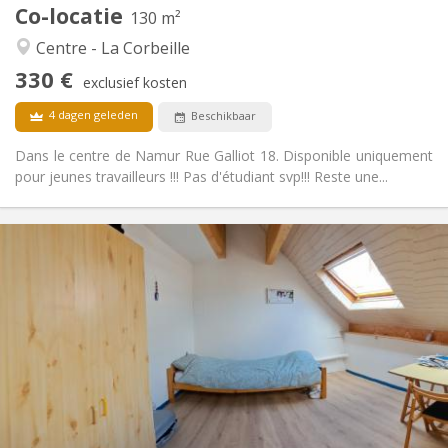
Co-locatie
Andere
130 m²
Hartelijk
Sfeer:
Centre - La Corbeille
Nee
Toegang voor PBM:
330 €
Rookvrij
Roker:
exclusief kosten
Nee
Huisdieren:
4 dagen geleden
Beschikbaar
Dans le centre de Namur Rue Galliot 18. Disponible uniquement
pour jeunes travailleurs !!! Pas d'étudiant svp!!! Reste une...
Praktische Informatie
350 €
Huur:
50 €
Kosten:
12 maanden, 10 maanden
Duur:
Nee
Domiciliëring:
Inrichting
Gemeenschappelijk
Badkamer:
Gemeenschappelijk
Keuken:
2
14 m
Oppervlakte: