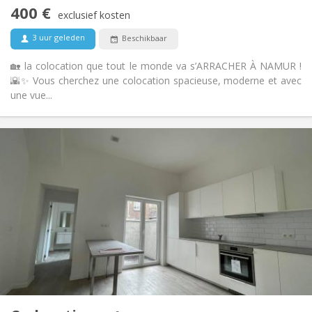
Nee
Toegang voor PBM:
400 €
Rookvrij
Roker:
exclusief kosten
Nee
Huisdieren:
3 uur geleden
Beschikbaar
🏡 la colocation que tout le monde va s’ARRACHER À NAMUR !
🌇✨ Vous cherchez une colocation spacieuse, moderne et avec
une vue...
Praktische Informatie
400 €
Huur:
75 €
Kosten:
12 maanden
Duur:
Nee
Domiciliëring:
Inrichting
Gemeenschappelijk
Badkamer:
Gemeenschappelijk
Keuken:
2
95 m
Oppervlakte:
6
Private kamers: