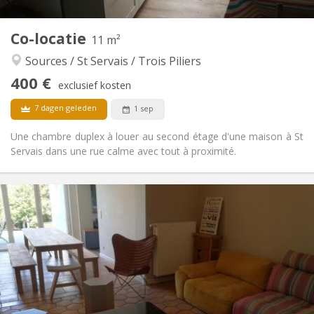
2
11 m
Oppervlakte:
1
Private kamers:
Co-locatie
11 m²
Andere
Sources / St Servais / Trois Piliers
Rustig, ernstig
Sfeer:
400 €
Nee
Toegang voor PBM:
exclusief kosten
Rookvrij
Roker:
7 dagen geleden
1 sep
Nee
Huisdieren:
Une chambre duplex à louer au second étage d'une maison à St
Servais dans une rue calme avec tout à proximité.
Praktische Informatie
410 €
Huur:
115 €
Kosten:
12 maanden
Duur:
Toegelaten
Domiciliëring:
Inrichting
Gemeenschappelijk
Badkamer: