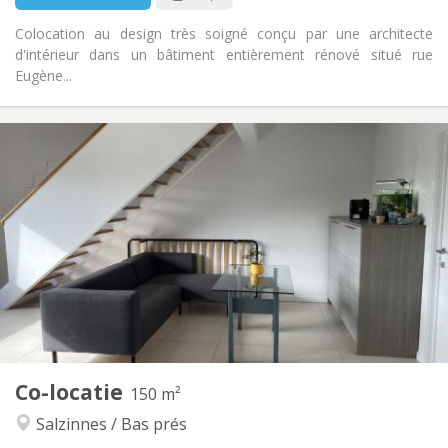
Colocation au design très soigné conçu par une architecte
d'intérieur dans un bâtiment entièrement rénové situé rue
Eugène...
Praktische Informatie
450 €
Huur:
75 €
Kosten:
12 maanden
Duur:
Met voorwaarden
Domiciliëring:
Inrichting
Gemeenschappelijk
Badkamer:
Gemeenschappelijk
Keuken:
2
150 m
Oppervlakte:
1
Private kamers:
Co-locatie
Andere
150 m²
Rustig, hartelijk, ernstig, gemeenschappelijk
Sfeer:
Salzinnes / Bas prés
Ja
Toegang voor PBM: