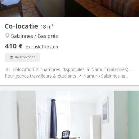
Gemeenschappelijk
Keuken:
2
18 m
Oppervlakte:
1
Private kamers:
Co-locatie
Andere
18 m²
Hartelijk, gemeenschappelijk
Sfeer:
Salzinnes / Bas prés
Ja
Toegang voor PBM:
410 €
Roken ok
Roker:
exclusief kosten
Nee
Huisdieren:
Beschikbaar
🙋‍♀️ Colocation 2 chambres disponibles à Namur (Salzinnes) –
Pour jeunes travailleurs & étudiants 📍 Namur - Salzinnes 📅...
Praktische Informatie
410 €
Huur:
100 €
Kosten:
12 maanden
Duur:
Toegelaten
Domiciliëring:
Inrichting