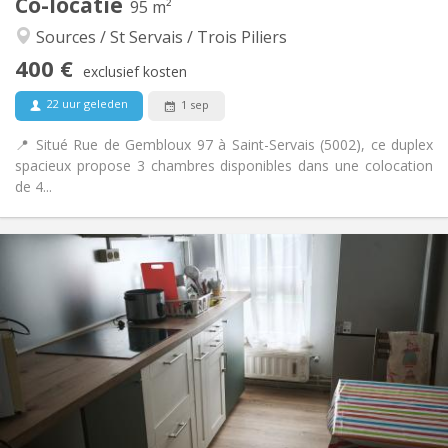
Co-locatie
Andere
95 m²
Rustig, ernstig, hartelijk, gemeenschappelijk
Sfeer:
Sources / St Servais / Trois Piliers
Nee
Toegang voor PBM:
400 €
Roken ok
Roker:
exclusief kosten
Nee
Huisdieren:
22 uur geleden
1 sep
📍 Situé Rue de Gembloux 97 à Saint-Servais (5002), ce duplex
spacieux propose 3 chambres disponibles dans une colocation
de 4...
Praktische Informatie
400 €
Huur:
100 €
Kosten:
12 maanden, 11 maanden, 10 maanden, 5-6
Duur:
maanden, 3-4 maanden
Toegelaten
Domiciliëring:
Inrichting
Gemeenschappelijk
Badkamer:
Gemeenschappelijk
Keuken: