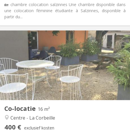
🏡 chambre colocation salzinnes Une chambre disponible dans
une colocation féminine étudiante à Salzinnes, disponible à
partir du...
Praktische Informatie
400 €
Huur:
95 €
Kosten:
12 maanden
Duur:
Nee
Domiciliëring:
Inrichting
Gemeenschappelijk
Badkamer:
Gemeenschappelijk
Keuken:
2
16 m
Oppervlakte:
1
Private kamers:
Co-locatie
Andere
16 m²
Ernstig, gemeenschappelijk
Sfeer:
Centre - La Corbeille
Nee
Toegang voor PBM:
400 €
Rookvrij
Roker:
exclusief kosten