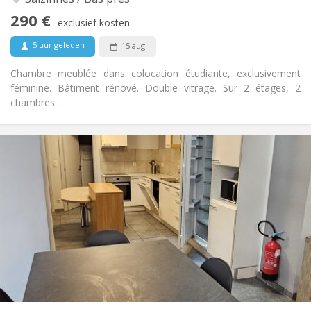
Nee
Toegang voor PBM:
290 €
Rookvrij
Roker:
exclusief kosten
Nee
Huisdieren:
5 uur geleden
15 aug
Chambre meublée dans colocation étudiante, exclusivement
féminine. Bâtiment rénové. Double vitrage. Sur 2 étages, 2
chambres...
Praktische Informatie
330 €
Huur:
45 €
Kosten:
12 maanden
Duur:
Toegelaten
Domiciliëring:
Inrichting
Gemeenschappelijk
Badkamer:
Gemeenschappelijk
Keuken:
2
130 m
Oppervlakte:
1
Private kamers: