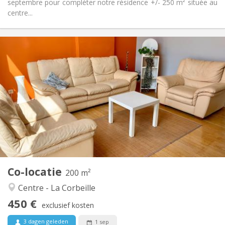
septembre pour compléter notre résidence +/- 250 m² située au
centre...
Praktische Informatie
450 €
Huur:
120 €
Kosten:
12 maanden
Duur:
Toegelaten
Domiciliëring:
Inrichting
Gemeenschappelijk
Badkamer:
Gemeenschappelijk
Keuken:
2
200 m
Oppervlakte:
1
Private kamers:
Co-locatie
Andere
200 m²
Ernstig, gemeenschappelijk, rustig, hartelijk
Sfeer:
Centre - La Corbeille
Nee
Toegang voor PBM:
450 €
Rookvrij
Roker:
exclusief kosten
Nee
Huisdieren:
3 dagen geleden
1 sep