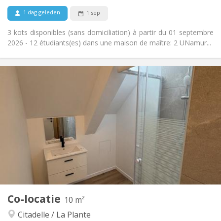
Nee
Huisdieren:
1 dag geleden
1 sep
3 kots disponibles (sans domiciliation) à partir du 01 septembre
2026 - 12 étudiants(es) dans une maison de maître: 2 UNamur...
Praktische Informatie
400 €
Huur:
48 €
Kosten:
12 maanden
Duur:
Toegelaten
Domiciliëring:
Inrichting
Gemeenschappelijk
Badkamer:
Privé (aparte kamer)
Keuken:
2
10 m
Oppervlakte:
1
Private kamers:
Co-locatie
Andere
10 m²
Gemeenschappelijk, rustig, hartelijk, ernstig
Sfeer:
Citadelle / La Plante