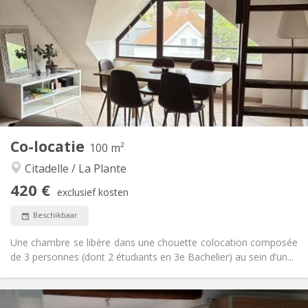
113 €
Kosten:
12 maanden
Duur:
Met voorwaarden
Domiciliëring:
Inrichting
Gemeenschappelijk
Badkamer:
Gemeenschappelijk
Keuken:
2
100 m
Oppervlakte:
1
Private kamers:
Co-locatie
Andere
100 m²
Rustig
Sfeer:
Citadelle / La Plante
Nee
Toegang voor PBM:
420 €
Rookvrij
Roker:
exclusief kosten
Nee
Huisdieren:
Beschikbaar
Une chambre se libère dans une chouette colocation composée
de 3 personnes (dont 2 étudiants en 3e Bachelier) au sein d’un...
Praktische Informatie