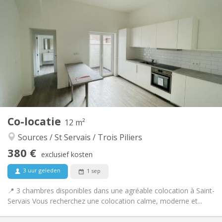
Praktische Informatie
380 €
Huur:
20 €
Kosten:
12 maanden
Duur:
Toegelaten
Domiciliëring:
Inrichting
Gemeenschappelijk
Badkamer:
Gemeenschappelijk
Keuken:
2
12 m
Oppervlakte:
1
Private kamers:
Co-locatie
Andere
12 m²
Rustig
Sfeer:
Sources / St Servais / Trois Piliers
Nee
Toegang voor PBM:
380 €
Rookvrij
Roker:
exclusief kosten
Nee
Huisdieren:
3 uur geleden
1 sep
📍 3 chambres disponibles dans une agréable colocation à Saint-
Servais Vous recherchez une colocation calme, moderne et...