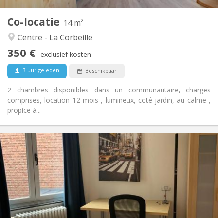
1
Private kamers:
Co-locatie
Andere
14 m²
Rustig, hartelijk, ernstig, gemeenschappelijk
Sfeer:
Centre - La Corbeille
Nee
Toegang voor PBM:
350 €
Rookvrij
Roker:
exclusief kosten
Nee
Huisdieren:
3 uur geleden
Beschikbaar
2 chambres disponibles dans un communautaire, charges
comprises, location 12 mois , lumineux, coté jardin, au calme ,
propice à...
Praktische Informatie
360 €
Huur:
100 €
Kosten:
12 maanden
Duur:
Nee
Domiciliëring:
Inrichting
Privaat
Badkamer: