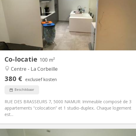
12 maanden
Duur:
Nee
Domiciliëring:
Inrichting
Privaat
Badkamer:
Gemeenschappelijk
Keuken:
2
100 m
Oppervlakte:
2
Private kamers:
Co-locatie
Andere
100 m²
Rustig, gemeenschappelijk, ernstig, hartelijk
Sfeer:
Centre - La Corbeille
Nee
Toegang voor PBM:
380 €
Rookvrij
Roker:
exclusief kosten
Nee
Huisdieren:
Beschikbaar
RUE DES BRASSEURS 7, 5000 NAMUR: Immeuble composé de 3
appartements “colocation” et 1 studio-duplex.. Chaque logement
est...