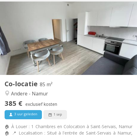
Praktische Informatie
385 €
Huur:
20 €
Kosten:
12 maanden
Duur:
Toegelaten
Domiciliëring:
Inrichting
Gemeenschappelijk
Badkamer:
Gemeenschappelijk
Keuken:
2
85 m
Oppervlakte:
1
Private kamers:
Co-locatie
Andere
85 m²
Hartelijk, rustig, ernstig
Sfeer:
Andere - Namur
Ja
Toegang voor PBM:
385 €
Rookvrij
Roker:
exclusief kosten
Nee
Huisdieren:
3 uur geleden
1 sep
🏠 À Louer : 1 Chambres en Colocation à Saint-Servais, Namur
🏠 📍 Localisation : Situé à l'entrée de Saint-Servais à Namur,