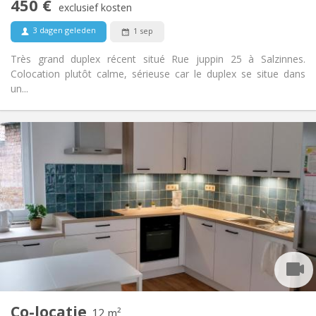
450 €
Rookvrij
Roker:
exclusief kosten
Nee
Huisdieren:
3 dagen geleden
1 sep
Très grand duplex récent situé Rue juppin 25 à Salzinnes.
Colocation plutôt calme, sérieuse car le duplex se situe dans
un...
Praktische Informatie
450 €
Huur:
85 €
Kosten:
12 maanden
Duur:
Toegelaten
Domiciliëring:
Inrichting
Gemeenschappelijk
Badkamer:
Gemeenschappelijk
Keuken:
2
12 m
Oppervlakte:
1
Private kamers:
Co-locatie
Andere
12 m²