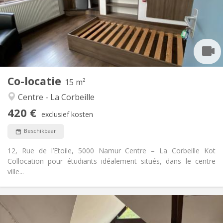
Nee
Domiciliëring:
Inrichting
Gemeenschappelijk
Badkamer:
Gemeenschappelijk
Keuken:
2
15 m
Oppervlakte:
4
Private kamers:
Co-locatie
Andere
15 m²
Rustig, hartelijk, ernstig
Sfeer:
Centre - La Corbeille
Nee
Toegang voor PBM:
420 €
Rookvrij
Roker:
exclusief kosten
Nee
Huisdieren:
Beschikbaar
12, Rue de l’Etoile, 5000 Namur Centre – La Corbeille Kot
Collocation pour étudiants idéalement situés, dans le centre
ville...
Praktische Informatie
420 €
Huur: