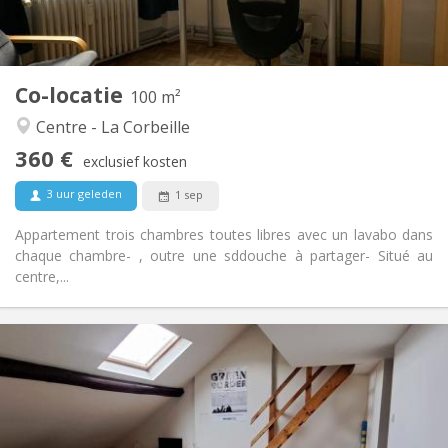
Gemeenschappelijk
Keuken:
2
100 m
Oppervlakte:
3
Private kamers:
Co-locatie
Andere
100 m²
Hartelijk, rustig, gemeenschappelijk, ernstig
Sfeer:
Centre - La Corbeille
Nee
Toegang voor PBM:
360 €
Rookvrij
Roker:
exclusief kosten
Nee
Huisdieren:
3 uur geleden
1 sep
Appartement trois chambres toutes libres avec un lavabo dans
chaque chambre- , outre une sddouche à partager- Situé au
centre,...
Praktische Informatie
360 €
Huur:
100 €
Kosten:
12 maanden
Duur:
Nee
Domiciliëring: