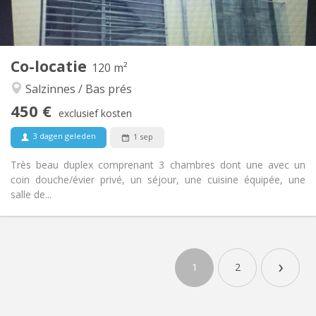
Gemeenschappelijk
Keuken:
2
120 m
Oppervlakte:
3
Private kamers:
Co-locatie
Andere
120 m²
Gemeenschappelijk, rustig, hartelijk
Sfeer:
Salzinnes / Bas prés
Nee
Toegang voor PBM:
450 €
Roken ok
Roker:
exclusief kosten
Nee
Huisdieren:
3 dagen geleden
1 sep
Très beau duplex comprenant 3 chambres dont une avec un
coin douche/évier privé, un séjour, une cuisine équipée, une
salle de...
›
1
2