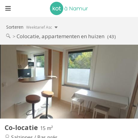
Sorteren
Weektarief Asc
Colocatie, appartementen en huizen
(43)
Praktische Informatie
290 €
Huur:
110 €
Kosten:
11 maanden
Duur:
Nee
Domiciliëring:
Inrichting
Gemeenschappelijk
Badkamer:
Gemeenschappelijk
Keuken:
2
15 m
Oppervlakte:
1
Private kamers:
Co-locatie
Andere
15 m²
Ernstig, rustig
Sfeer:
Salzinnes / Bas prés