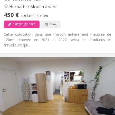
Ernstig, rustig, gemeenschappelijk
Sfeer:
Herbatte / Moulin à vent
Nee
Toegang voor PBM:
450 €
Rookvrij
Roker:
exclusief kosten
Nee
Huisdieren:
4 dagen geleden
7 aug
Cette colocation dans une maison entièrement meublée de
120m² rénovée en 2021 et 2022 ravira les étudiants et
travailleurs qui...
Praktische Informatie
450 €
Huur:
130 €
Kosten:
12 maanden
Duur:
Nee
Domiciliëring:
Inrichting
Gemeenschappelijk
Badkamer:
Gemeenschappelijk
Keuken:
2
60 m
Oppervlakte: