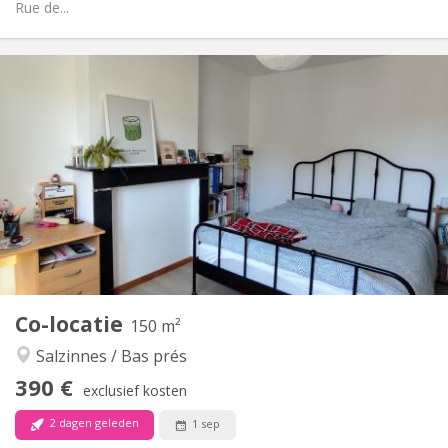
Rue de...
Praktische Informatie
390 €
Huur:
90 €
Kosten:
12 maanden
Duur:
Toegelaten
Domiciliëring:
Inrichting
Gemeenschappelijk
Badkamer:
Gemeenschappelijk
Keuken:
2
150 m
Oppervlakte:
1
Private kamers:
Co-locatie
Andere
150 m²
Rustig, ernstig, hartelijk
Sfeer:
Salzinnes / Bas prés
Nee
Toegang voor PBM:
390 €
Rookvrij
Roker:
exclusief kosten
Nee
Huisdieren:
2 dagen geleden
1 sep