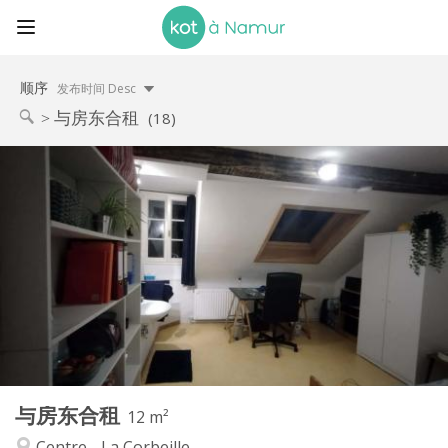
顺序
发布时间 Desc
与房东合租
(18)
实用信息
365 €
租金:
20 €
水电费:
10个月
租期:
否
住房登记:
布局
共用
浴室:
共用
厨房:
2
12 m
面积:
1
私人房间:
与房东合租
其他
12 m²
安静
氛围:
Centre - La Corbeille