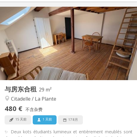
实用信息
480 €
租金:
50 €
水电费:
12个月, 11个月, 10个月
租期:
否
住房登记:
布局
共用
浴室:
共用
厨房:
2
29 m
面积:
1
私人房间:
与房东合租
其他
29 m²
安静, 学习氛围
氛围:
Citadelle / La Plante
否
无障碍通道:
480 €
禁烟
吸烟:
不含杂费
否
宠物:
15 天前
1 天前
17 8月
✨ Deux kots étudiants lumineux et entièrement meublés sont