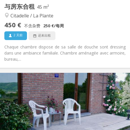
与房东合租
其他
45 m²
温馨, 安静, 社区氛围, 学习氛围
氛围:
Citadelle / La Plante
是
无障碍通道:
450 €
禁烟
吸烟:
不含杂费
250 €
/每周
否
宠物:
2 天前
还未出租
Chaque chambre dispose de sa salle de douche sont dressing
dans une ambiance familiale. Chambre aménagée avec armoire,
bureau,...
实用信息
350 €
租金:
50 €
水电费:
10个月
租期:
否
住房登记:
布局
独立
浴室:
独立（单独房间）
厨房: