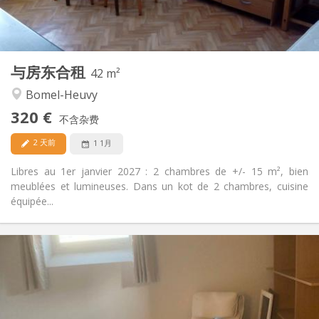
共用
浴室:
共用
厨房:
2
42 m
面积:
2
私人房间:
与房东合租
其他
42 m²
安静
氛围:
Bomel-Heuvy
否
无障碍通道:
320 €
禁烟
吸烟:
不含杂费
否
宠物:
2 天前
1 1月
Libres au 1er janvier 2027 : 2 chambres de +/- 15 m², bien
meublées et lumineuses. Dans un kot de 2 chambres, cuisine
équipée...
实用信息
350 €
租金:
100 €
水电费:
12个月
租期:
否
住房登记: