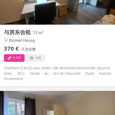
布局
独立
浴室:
共用
厨房:
2
13 m
面积:
2
私人房间:
与房东合租
其他
13 m²
温馨, 安静
氛围:
Bomel-Heuvy
是
无障碍通道:
370 €
禁烟
吸烟:
不含杂费
否
宠物:
6 天前
1 9月
Chambre (13m2) avec petite sdb attenante personnelle (douche,
évier, WC). Située au rez-de-chaussée d'une maison
récemment...
实用信息
600 €
租金:
100 €
水电费:
12个月, 11个月, 10个月
租期: