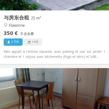
2
25 m
面积:
3
私人房间:
与房东合租
其他
25 m²
安静, 温馨, 学习氛围
氛围:
Flawinne
否
无障碍通道:
350 €
禁烟
吸烟:
不含杂费
否
宠物:
2 天前
1 9月
Mini appart à l'entrée séparée, avec parking et vue sur jardin: 1
chambre et 1 séjour avec kitchenette (frigo et vitro) et SdB...
实用信息
320 €
租金:
80 €
水电费:
12个月, 11个月, 10个月, 5-6个月
租期:
否
住房登记:
布局