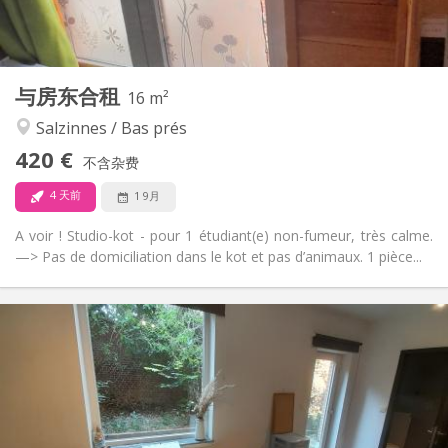
独立
浴室:
独立（单独房间）
厨房:
2
16 m
面积:
3
私人房间:
与房东合租
其他
16 m²
安静, 学习氛围
氛围:
Salzinnes / Bas prés
否
无障碍通道:
420 €
禁烟
吸烟:
不含杂费
否
宠物:
4 天前
1 9月
A voir ! Studio-kot - pour 1 étudiant(e) non-fumeur, très calme.
—> Pas de domiciliation dans le kot et pas d’animaux. 1 pièce...
实用信息
370 €
租金:
60 €
水电费:
12个月
租期:
否
住房登记: