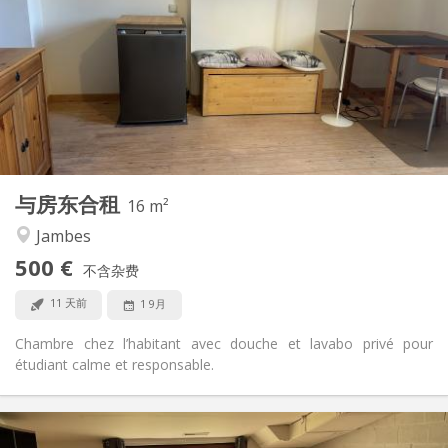
50 €
水电费:
10个月
租期:
否
住房登记:
布局
独立
浴室:
房间内
厨房:
2
16 m
面积:
1
私人房间:
与房东合租
其他
16 m²
学习氛围, 温馨, 安静
氛围:
Jambes
否
无障碍通道:
500 €
禁烟
吸烟:
不含杂费
否
宠物:
11 天前
1 9月
Chambre chez l’habitant avec douche et lavabo privé pour
étudiant calme et responsable.
实用信息