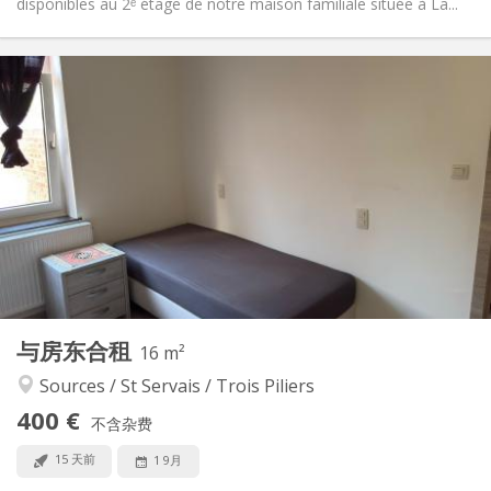
disponibles au 2ᵉ étage de notre maison familiale située à La...
实用信息
400 €
租金:
70 €
水电费:
10个月
租期:
否
住房登记:
布局
共用
浴室:
共用
厨房:
2
16 m
面积:
1
私人房间:
与房东合租
其他
16 m²
安静, 学习氛围
氛围:
Sources / St Servais / Trois Piliers
否
无障碍通道:
400 €
禁烟
吸烟:
不含杂费
否
宠物:
15 天前
1 9月