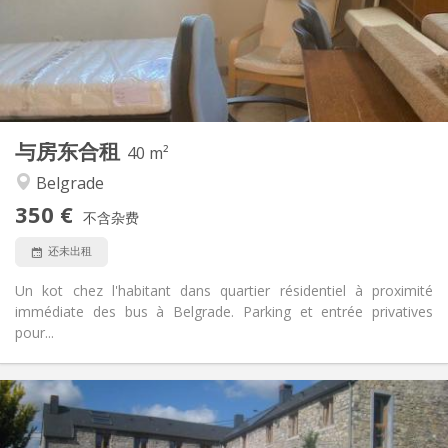
布局
独立
浴室:
共用
厨房:
2
40 m
面积:
2
私人房间:
与房东合租
其他
40 m²
安静
氛围:
Belgrade
否
无障碍通道:
350 €
禁烟
吸烟:
不含杂费
否
宠物:
还未出租
Un kot chez l'habitant dans quartier résidentiel à proximité
immédiate des bus à Belgrade. Parking et entrée privatives
pour...
实用信息
500 €
租金: