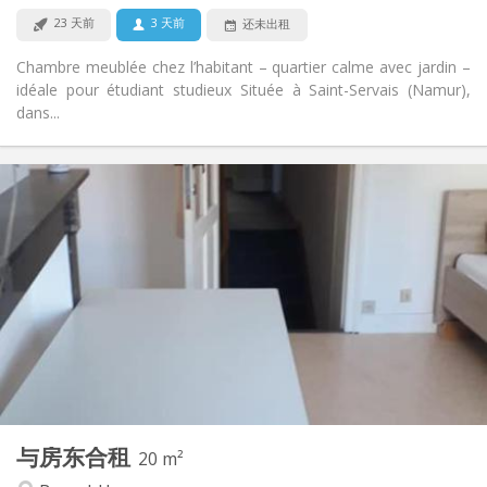
否
宠物:
23 天前
3 天前
还未出租
Chambre meublée chez l’habitant – quartier calme avec jardin –
idéale pour étudiant studieux Située à Saint-Servais (Namur),
dans...
实用信息
300 €
租金:
50 €
水电费:
12个月, 10个月
租期:
否
住房登记:
布局
共用
浴室:
房间内
厨房:
2
20 m
面积:
2
私人房间:
与房东合租
其他
20 m²
安静, 学习氛围, 温馨
氛围: