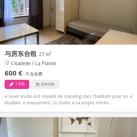
否
住房登记:
布局
独立
浴室:
房间内
厨房:
2
27 m
面积:
3
私人房间:
与房东合租
其他
27 m²
温馨, 安静, 学习氛围
氛围:
Citadelle / La Plante
否
无障碍通道:
600 €
禁烟
吸烟:
不含杂费
否
宠物:
7 天前
还未出租
A louer studio-kot meublé de standing chez l'habitant pour un. e
étudiant. e uniquement. Le studio a sa propre entrée...
实用信息
500 €
租金: