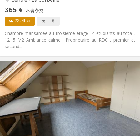
否
无障碍通道:
365 €
禁烟
吸烟:
不含杂费
否
宠物:
22 小时前
1 9月
Chambre mansardée au troisième étage . 4 étudiants au total .
12. 5 M2 Ambiance calme . Propriétaire au RDC , premier et
second...
实用信息
380 €
租金:
20 €
水电费:
10个月
租期:
否
住房登记:
布局
共用
浴室:
共用
厨房:
2
15 m
面积:
1
私人房间: