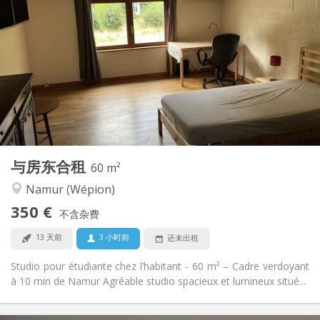
350 €
租金:
50 €
水电费:
12个月, 月租
租期:
否
住房登记:
布局
独立
浴室:
独立（单独房间）
厨房:
2
60 m
面积:
4
私人房间:
与房东合租
其他
60 m²
学习氛围, 温馨, 安静
氛围:
Namur (Wépion)
否
无障碍通道:
350 €
禁烟
吸烟:
不含杂费
可登记
宠物:
13 天前
3 小时前
还未出租
Studio pour étudiante chez l’habitant - 60 m² – Cadre verdoyant
à 10 min de Namur Agréable studio spacieux et lumineux situé...