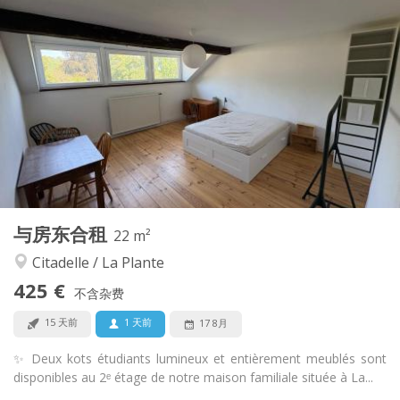
实用信息
425 €
租金:
50 €
水电费:
12个月, 11个月, 10个月
租期:
否
住房登记:
布局
共用
浴室:
共用
厨房:
2
22 m
面积:
1
私人房间:
与房东合租
其他
22 m²
学习氛围, 安静
氛围:
Citadelle / La Plante
否
无障碍通道:
425 €
禁烟
吸烟:
不含杂费
否
宠物:
15 天前
1 天前
17 8月
✨ Deux kots étudiants lumineux et entièrement meublés sont
disponibles au 2ᵉ étage de notre maison familiale située à La...