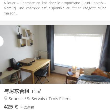
À louer – Chambre en kot chez le propriétaire (Saint-Servais –
Namur) Une chambre est disponible au **1er étage** d'une
maison...
实用信息
425 €
租金:
50 €
水电费:
12个月, 10个月, 月租
租期:
否
住房登记:
布局
共用
浴室:
共用
厨房:
2
14 m
面积:
1
私人房间:
与房东合租
其他
14 m²
安静
氛围:
Sources / St Servais / Trois Piliers
否
无障碍通道:
425 €
禁烟
吸烟:
不含杂费