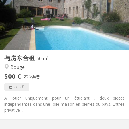
50 €
水电费:
12个月, 月租
租期:
否
住房登记:
布局
独立
浴室:
共用
厨房:
2
60 m
面积:
2
私人房间:
与房东合租
其他
60 m²
社区氛围, 学习氛围, 安静, 温馨
氛围:
Bouge
否
无障碍通道:
500 €
禁烟
吸烟:
不含杂费
否
宠物:
27 12月
A louer uniquement pour un étudiant , deux pièces
indépendantes dans une jolie maison en pierres du pays. Entrée
privative....