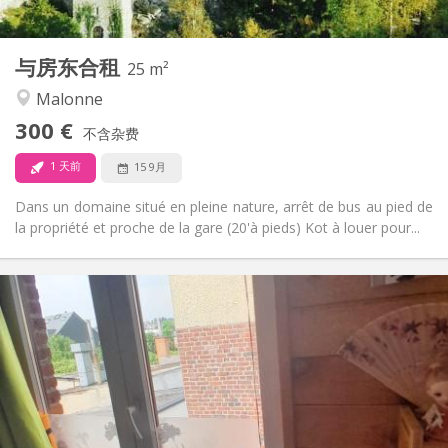
2
25 m
面积:
1
私人房间:
与房东合租
其他
25 m²
温馨, 安静
氛围:
Malonne
否
无障碍通道:
300 €
禁烟
吸烟:
不含杂费
可登记
宠物:
1 天前
15 9月
Dans un domaine situé en pleine nature, arrêt de bus au pied de
la propriété et proche de la gare (20'à pieds) Kot à louer pour...
实用信息
420 €
租金:
30 €
水电费:
10个月
租期:
否
住房登记:
布局