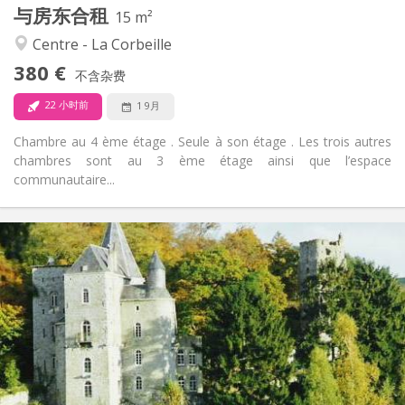
与房东合租
其他
15 m²
安静
氛围:
Centre - La Corbeille
否
无障碍通道:
380 €
禁烟
吸烟:
不含杂费
否
宠物:
22 小时前
1 9月
Chambre au 4 ème étage . Seule à son étage . Les trois autres
chambres sont au 3 ème étage ainsi que l’espace
communautaire...
实用信息
300 €
租金:
50 €
水电费:
月租
租期:
否
住房登记:
布局
独立
浴室:
房间内
厨房: