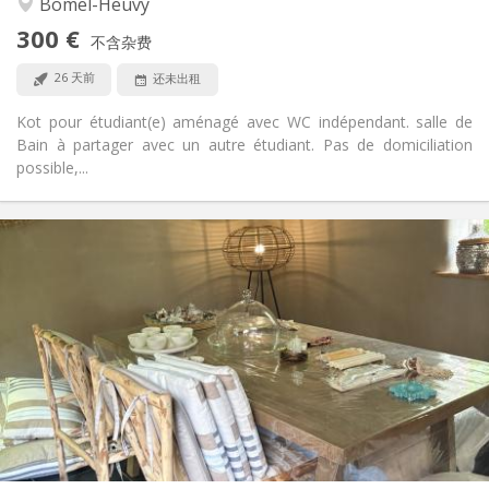
Bomel-Heuvy
否
无障碍通道:
300 €
禁烟
吸烟:
不含杂费
否
宠物:
26 天前
还未出租
Kot pour étudiant(e) aménagé avec WC indépendant. salle de
Bain à partager avec un autre étudiant. Pas de domiciliation
possible,...
实用信息
450 €
租金:
10 €
水电费:
12个月, 11个月, 10个月, 5-6个月, 3-4个月, 暑假, 月租, 周租
租期:
否
住房登记:
布局
独立
浴室:
共用
厨房:
2
45 m
面积:
0
私人房间: