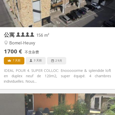
布局
共用
浴室:
共用
厨房:
2
156 m
面积:
4
私人房间:
公寓
其他
156 m²
温馨, 安静, 社区氛围, 学习氛围
氛围:
Bomel-Heuvy
否
无障碍通道:
1700 €
禁烟
吸烟:
不含杂费
否
宠物:
7 天前
3 天前
2 9月
IDEAL POUR 4. SUPER COLLOC: Enooooorme & splendide loft
en duplex neuf de 120m2, super équipé. 4 chambres
individuelles. Nous...
实用信息
400 €
租金:
95 €
水电费: