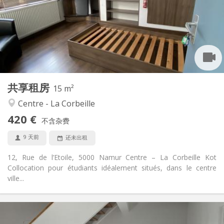
否
住房登记:
布局
共用
浴室:
共用
厨房:
2
15 m
面积:
4
私人房间:
共享租房
其他
15 m²
温馨, 安静, 学习氛围
氛围:
Centre - La Corbeille
否
无障碍通道:
420 €
禁烟
吸烟:
不含杂费
否
宠物:
9 天前
还未出租
12, Rue de l’Etoile, 5000 Namur Centre – La Corbeille Kot
Collocation pour étudiants idéalement situés, dans le centre
ville...
实用信息