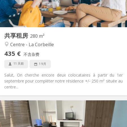
布局
独立
浴室:
共用
厨房:
2
280 m
面积:
5
私人房间:
共享租房
其他
280 m²
学习氛围, 社区氛围, 温馨
氛围:
Centre - La Corbeille
否
无障碍通道:
435 €
可吸烟
吸烟:
不含杂费
否
宠物:
11 天前
1 9月
Salut, On cherche encore deux colocataires à partir du 1er
septembre pour compléter notre résidence +/- 250 m² située au
centre...
实用信息
420 €
租金:
75 €
水电费:
12个月
租期: