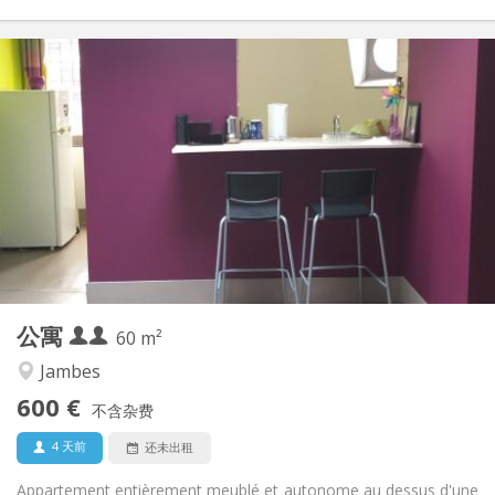
实用信息
600 € (300 €/个人)
租金:
150 € (75 €/个人)
水电费:
12个月, 暑假
租期:
否
住房登记:
布局
独立
浴室:
独立（单独房间）
厨房:
2
60 m
面积:
2
私人房间:
公寓
其他
60 m²
学习氛围, 安静
氛围:
Jambes
否
无障碍通道:
600 €
禁烟
吸烟:
不含杂费
否
宠物:
4 天前
还未出租
Appartement entièrement meublé et autonome au dessus d'une