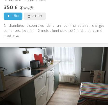
否
无障碍通道:
350 €
禁烟
吸烟:
不含杂费
否
宠物:
1 天前
还未出租
2 chambres disponibles dans un communautaire, charges
comprises, location 12 mois , lumineux, coté jardin, au calme ,
propice à...
实用信息
400 €
租金:
100 €
水电费:
12个月, 11个月, 10个月, 5-6个月, 3-4个月
租期:
可登记
住房登记:
布局
共用
浴室:
共用
厨房:
2
11 m
面积:
1
私人房间: