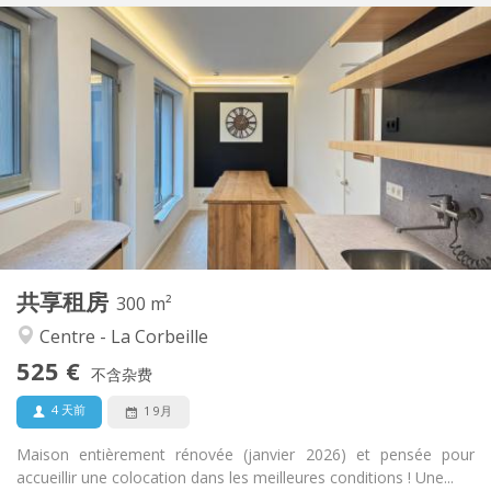
实用信息
525 €
租金:
75 €
水电费:
12个月, 11个月, 10个月, 5-6个月, 3-4个月
租期:
有登记条件
住房登记:
布局
独立
浴室:
共用
厨房:
2
300 m
面积:
2
私人房间:
共享租房
其他
300 m²
学习氛围, 安静, 温馨, 社区氛围
氛围:
Centre - La Corbeille
否
无障碍通道:
525 €
禁烟
吸烟:
不含杂费
否
宠物:
4 天前
1 9月
Maison entièrement rénovée (janvier 2026) et pensée pour
accueillir une colocation dans les meilleures conditions ! Une...