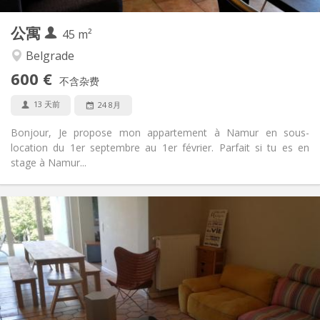
4
私人房间:
公寓
其他
45 m²
安静, 学习氛围, 温馨
氛围:
Belgrade
否
无障碍通道:
600 €
禁烟
吸烟:
不含杂费
可登记
宠物:
13 天前
24 8月
Bonjour, Je propose mon appartement à Namur en sous-
location du 1er septembre au 1er février. Parfait si tu es en
stage à Namur...
实用信息
410 €
租金:
115 €
水电费:
12个月
租期:
可登记
住房登记:
布局