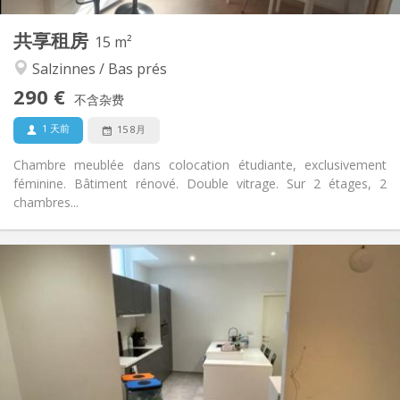
1
私人房间:
共享租房
其他
15 m²
学习氛围, 安静
氛围:
Salzinnes / Bas prés
否
无障碍通道:
290 €
禁烟
吸烟:
不含杂费
否
宠物:
1 天前
15 8月
Chambre meublée dans colocation étudiante, exclusivement
féminine. Bâtiment rénové. Double vitrage. Sur 2 étages, 2
chambres...
实用信息
380 €
租金:
130 €
水电费:
12个月
租期:
否
住房登记:
布局
独立
浴室: