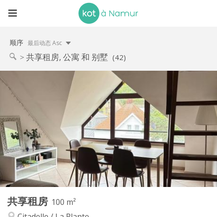
顺序
最后动态 Asc
共享租房, 公寓 和 别墅
(42)
实用信息
420 €
租金:
113 €
水电费:
12个月
租期:
有登记条件
住房登记:
布局
共用
浴室:
共用
厨房:
2
100 m
面积:
1
私人房间:
共享租房
其他
100 m²
安静
氛围:
Citadelle / La Plante