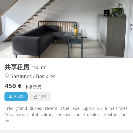
450 €
租金:
75 €
水电费:
12个月
租期:
有登记条件
住房登记:
布局
共用
浴室:
共用
厨房:
2
150 m
面积:
1
私人房间:
共享租房
其他
150 m²
社区氛围, 温馨, 安静, 学习氛围
氛围:
Salzinnes / Bas prés
是
无障碍通道:
450 €
禁烟
吸烟:
不含杂费
否
宠物:
4 天前
1 9月
Très grand duplex récent situé Rue juppin 25 à Salzinnes.
Colocation plutôt calme, sérieuse car le duplex se situe dans
un...