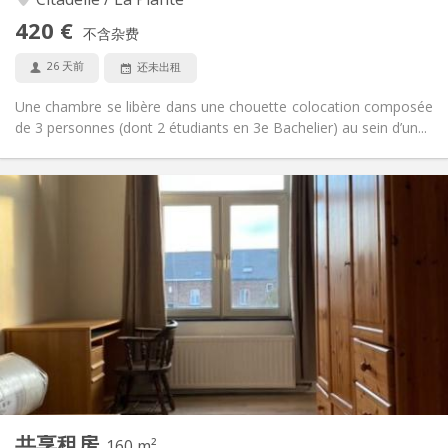
否
无障碍通道:
420 €
禁烟
吸烟:
不含杂费
否
宠物:
26 天前
还未出租
Une chambre se libère dans une chouette colocation composée
de 3 personnes (dont 2 étudiants en 3e Bachelier) au sein d’un...
实用信息
500 €
租金:
80 €
水电费:
12个月
租期:
可登记
住房登记:
布局
共用
浴室:
共用
厨房:
2
160 m
面积:
4
私人房间:
共享租房
其他
160 m²