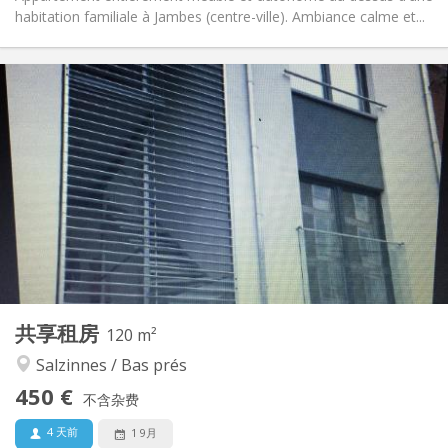
habitation familiale à Jambes (centre-ville). Ambiance calme et...
实用信息
450 €
租金:
50 €
水电费:
12个月
租期:
有登记条件
住房登记:
布局
共用
浴室:
共用
厨房:
2
120 m
面积:
3
私人房间:
共享租房
其他
120 m²
社区氛围, 温馨, 安静
氛围:
Salzinnes / Bas prés
否
无障碍通道:
450 €
可吸烟
吸烟:
不含杂费
否
宠物:
4 天前
1 9月