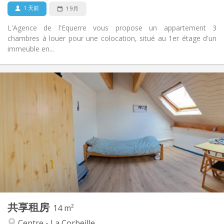
否
宠物:
1 天前
1 9月
L'Agence de l'Equerre vous propose un appartement 3
chambres à louer pour une colocation, situé au 1er étage d'un
immeuble en...
实用信息
350 €
租金:
50 €
水电费:
12个月, 10个月
租期:
否
住房登记:
布局
共用
浴室:
共用
厨房:
2
14 m
面积:
1
私人房间:
共享租房
其他
14 m²
安静, 学习氛围, 温馨, 社区氛围
氛围:
Centre - La Corbeille