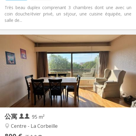
Très beau duplex comprenant 3 chambres dont une avec un
coin douche/évier privé, un séjour, une cuisine équipée, une
salle de...
实用信息
800 € (400 €/个人)
租金:
220 € (110 €/个人)
水电费:
12个月
租期:
有登记条件
住房登记:
布局
共用
浴室:
共用
厨房:
2
95 m
面积:
1
私人房间:
公寓
其他
95 m²
安静, 学习氛围
氛围:
Centre - La Corbeille
是
无障碍通道:
800 €