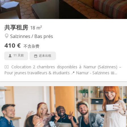
共用
浴室:
共用
厨房:
2
18 m
面积:
1
私人房间:
共享租房
其他
18 m²
社区氛围, 温馨
氛围:
Salzinnes / Bas prés
是
无障碍通道:
410 €
可吸烟
吸烟:
不含杂费
否
宠物:
11 天前
还未出租
🙋‍♀️ Colocation 2 chambres disponibles à Namur (Salzinnes) –
Pour jeunes travailleurs & étudiants 📍 Namur - Salzinnes 📅...
实用信息
435 €
租金:
100 €
水电费:
12个月
租期:
可登记
住房登记: