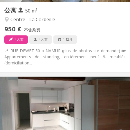
公寓
其他
50 m²
温馨, 社区氛围, 安静, 学习氛围
氛围:
Centre - La Corbeille
否
无障碍通道:
950 €
禁烟
吸烟:
不含杂费
否
宠物:
3 天前
3 天前
1 12月
📍 RUE DEWEZ 50 à NAMUR (plus de photos sur demande) 🏡
Appartements de standing, entièrement neuf & meublés
(domiciliation...
实用信息
430 €
租金:
70 €
水电费:
12个月
租期:
否
住房登记:
布局
独立
浴室: