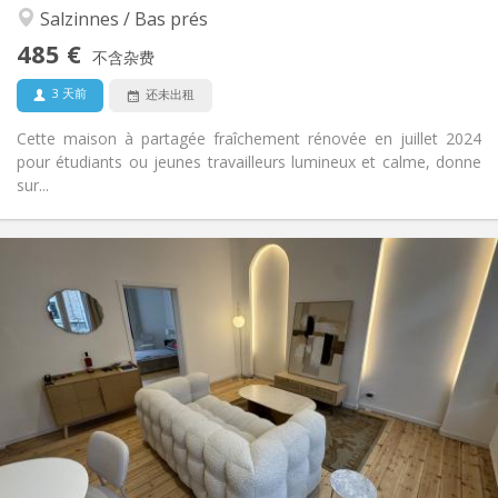
学习氛围, 社区氛围, 安静, 温馨
氛围:
Salzinnes / Bas prés
否
无障碍通道:
485 €
禁烟
吸烟:
不含杂费
否
宠物:
3 天前
还未出租
Cette maison à partagée fraîchement rénovée en juillet 2024
pour étudiants ou jeunes travailleurs lumineux et calme, donne
sur...
实用信息
950 €
租金:
150 €
水电费:
12个月, 11个月, 10个月, 5-6个月
租期:
否
住房登记:
布局
独立
浴室:
独立（单独房间）
厨房:
2
50 m
面积:
4
私人房间: