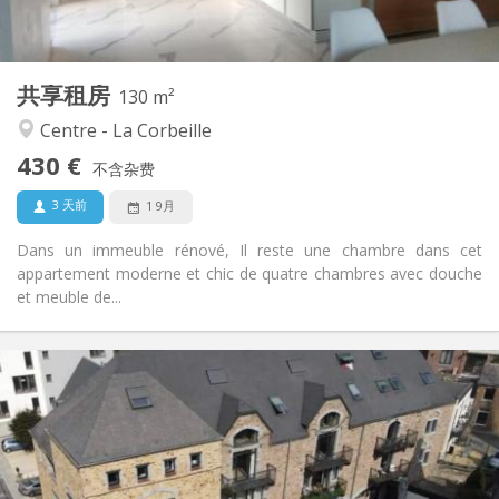
共用
厨房:
2
130 m
面积:
4
私人房间:
共享租房
其他
130 m²
温馨, 安静, 社区氛围, 学习氛围
氛围:
Centre - La Corbeille
是
无障碍通道:
430 €
可吸烟
吸烟:
不含杂费
否
宠物:
3 天前
1 9月
Dans un immeuble rénové, Il reste une chambre dans cet
appartement moderne et chic de quatre chambres avec douche
et meuble de...
实用信息
1700 € (425 €/个人)
租金:
400 € (100 €/个人)
水电费:
12个月
租期:
否
住房登记: