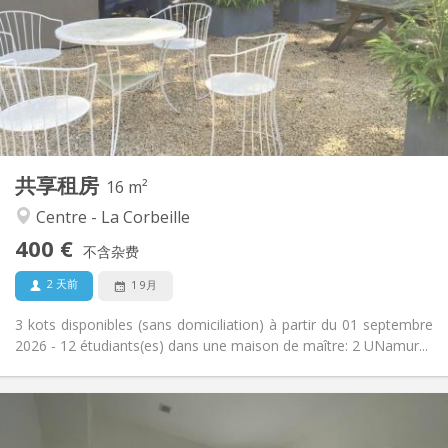
12个月
租期:
否
住房登记:
布局
共用
浴室:
共用
厨房:
2
16 m
面积:
1
私人房间:
共享租房
其他
16 m²
学习氛围, 社区氛围
氛围:
Centre - La Corbeille
否
无障碍通道:
400 €
禁烟
吸烟:
不含杂费
否
宠物:
2 天前
1 9月
3 kots disponibles (sans domiciliation) à partir du 01 septembre
2026 - 12 étudiants(es) dans une maison de maître: 2 UNamur...
实用信息
400 €
租金: