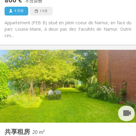
禁烟
吸烟:
不含杂费
否
宠物:
4 天前
1 9月
Appartement (PEB B) situé en plein coeur de Namur, en face du
parc Louise-Marie, à deux pas des Facultés de Namur. Outre
ces...
实用信息
485 €
租金:
85 €
水电费:
12个月, 11个月, 10个月, 5-6个月, 3-4个月, 暑假, 月租
租期:
否
住房登记:
布局
独立
浴室:
共用
厨房:
2
20 m
面积:
1
私人房间:
共享租房
其他
20 m²