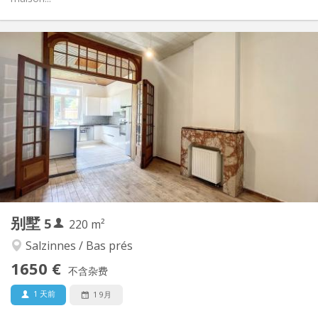
实用信息
1650 € (330 €/个人)
租金:
50 € (10 €/个人)
水电费:
12个月
租期:
可登记
住房登记:
布局
共用
浴室:
共用
厨房:
2
220 m
面积:
5
私人房间:
别墅
5
其他
220 m²
温馨, 学习氛围, 社区氛围, 安静
氛围:
Salzinnes / Bas prés
否
无障碍通道:
1650 €
可吸烟
吸烟:
不含杂费
可登记
宠物:
1 天前
1 9月