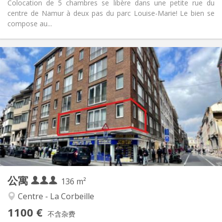
Colocation de 5 chambres se libère dans une petite rue du
centre de Namur à deux pas du parc Louise-Marie! Le bien se
compose au...
实用信息
1100 € (367 €/个人)
租金:
300 € (100 €/个人)
水电费:
12个月
租期:
可登记
住房登记:
布局
共用
浴室:
共用
厨房:
2
136 m
面积:
3
私人房间:
公寓
其他
136 m²
安静, 学习氛围, 温馨
氛围:
Centre - La Corbeille
否
无障碍通道:
1100 €
禁烟
吸烟:
不含杂费