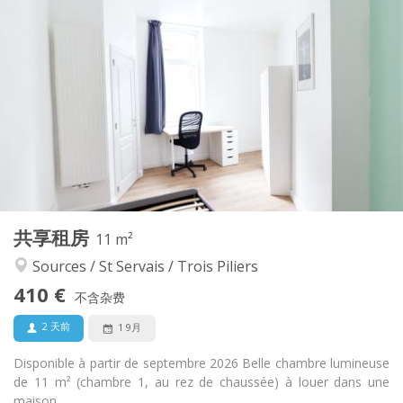
实用信息
410 €
租金:
100 €
水电费:
12个月
租期:
可登记
住房登记:
布局
共用
浴室:
共用
厨房:
2
11 m
面积:
1
私人房间:
共享租房
其他
11 m²
安静
氛围:
Sources / St Servais / Trois Piliers
否
无障碍通道:
410 €
禁烟
吸烟:
不含杂费
否
宠物:
2 天前
1 9月
Disponible à partir de septembre 2026 Belle chambre lumineuse
de 11 m² (chambre 1, au rez de chaussée) à louer dans une
maison...