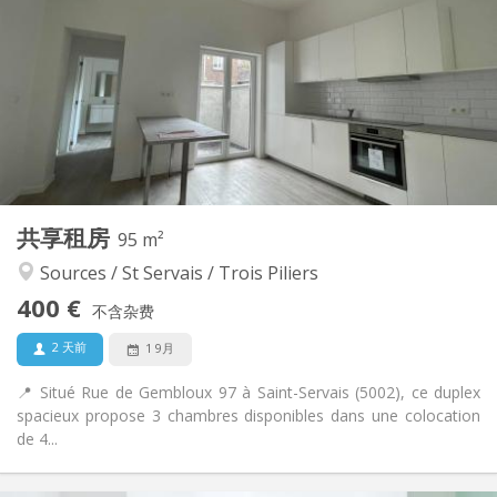
75 €
水电费:
12个月
租期:
否
住房登记:
布局
共用
浴室:
共用
厨房:
2
95 m
面积:
6
私人房间:
共享租房
其他
95 m²
学习氛围, 温馨, 安静, 社区氛围
氛围:
Sources / St Servais / Trois Piliers
否
无障碍通道:
400 €
可吸烟
吸烟:
不含杂费
否
宠物:
2 天前
1 9月
📍 Situé Rue de Gembloux 97 à Saint-Servais (5002), ce duplex
spacieux propose 3 chambres disponibles dans une colocation
de 4...