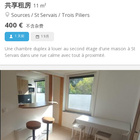
共享租房
其他
11 m²
安静, 学习氛围
氛围:
Sources / St Servais / Trois Piliers
否
无障碍通道:
400 €
禁烟
吸烟:
不含杂费
否
宠物:
1 天前
1 9月
Une chambre duplex à louer au second étage d'une maison à St
Servais dans une rue calme avec tout à proximité.
实用信息
290 €
租金:
110 €
水电费:
11个月
租期:
否
住房登记:
布局
共用
浴室:
共用
厨房:
2
15 m
面积: