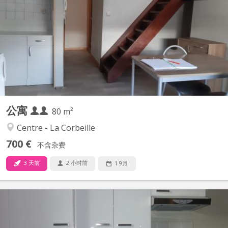
Appartement uniquement pour étudiant(e)s Comprenant 2
chambres , une cuisine équipée privée, une salle de bain privée.
Complètement meublé situation exceptionnelle dans le
piétonnier à 2min des facultés
公寓
80 m²
Centre - La Corbeille
700 €
不含杂费
3 天前
2 小时前
1 9月
KN 399
Appartement 2 chambres. lumineux et entièrement meublé.