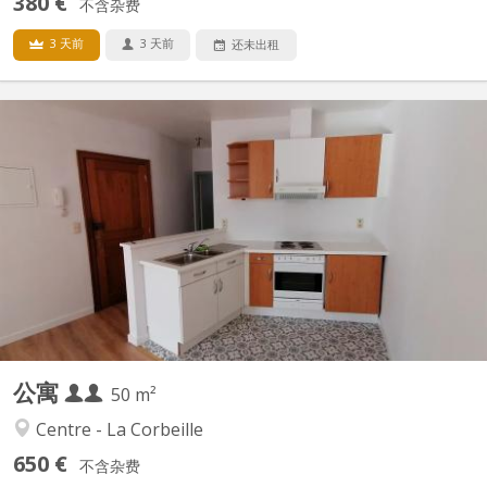
380 €
不含杂费
3 天前
3 天前
还未出租
KN 5560
IDEAL ETUDIANT(S), NAMUR CENTRE, PROXIMITÉ IMMEDIATE
UNIVERSITÉ, GARE, COMMERCES, AU 1 er ETAGE (SANS
ASCENSEUR), APPARTEMENT (+/-50 m²) 1 CHAMBRE.
COMPOSITION: séjour (+/- 30 m²), cuisine équipée américaine,
salle de bains, une chambre (+/-13m²), salle de douche. LIBRE AU
01/09/2026...
公寓
50 m²
Centre - La Corbeille
650 €
不含杂费