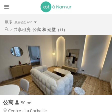
顺序
最后动态 Asc
共享租房, 公寓 和 别墅
(11)
KN 5436
📍 RUE DEWEZ 50 à NAMUR (plus de photos sur demande) 🏡
Appartements de standing, entièrement neuf & meublés
(domiciliation possible). ✅ APPARTEMENT N° 3 : 💸 Loyer : 1. 100
€/mois toutes charges incluses (eau, gaz, électricité, internet).
Sans provision et décompte. 📏 Superficie : +/- 50 m² 🛏️...
公寓
50 m²
Centre - La Corbeille