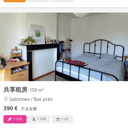
KN 5778
🏡 chambre colocation salzinnes Une chambre disponible dans
une colocation féminine étudiante à Salzinnes, disponible à partir
du 1er septembre 2026 ! 🙂 - Chambre de 16m² - 2 salles de bain,
à partager avec 3 autres colocataires - Chambre située au 2eme
étage La colocation: - Maison avec jardin...
共享租房
150 m²
Salzinnes / Bas prés
390 €
不含杂费
5 天前
1 天前
1 9月