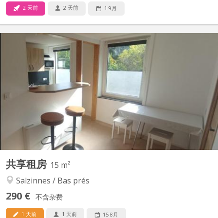
2 天前
2 天前
1 9月
KN 5642
Chambre meublée dans colocation étudiante, exclusivement
féminine. Bâtiment rénové. Double vitrage. Sur 2 étages, 2
chambres par étage. Au total : 2 wc, 3 éviers, 1 douche, 1 cuisine,
1 espace repas/détente. Places de parking gratuites devant le
logement. Sécurité : Porte entrée blindée,...
共享租房
15 m²
Salzinnes / Bas prés
290 €
不含杂费
1 天前
1 天前
15 8月