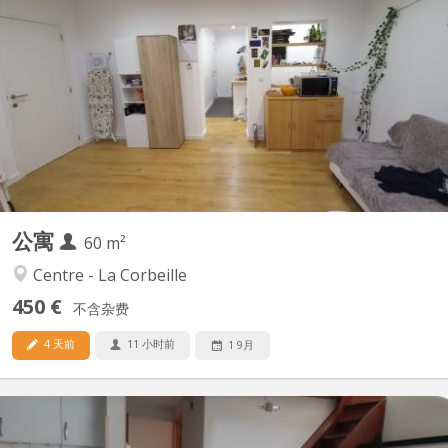
RECHERCHE UN. E COLOCATAIRE C’est un appartement 8 pièces:
deux chambres, avec un grand salon- salle à manger, une cuisine
équipée, un WC, une salle de bain et un débarras. Il n’est pas
entièrement meublé mais il y a le nécessaire : table et chaises
dans le salon ; lit, bureau et garde-robe dans...
公寓
60 m²
Centre - La Corbeille
450 €
不含杂费
4 天前
11 小时前
1 9月
KN 397