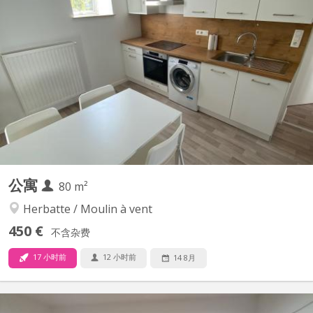
KN 5905
Appartement pour 2 étudiant(e)s, entièrement rénové, composé
de 2 chambres, salon, cuisine (incluant taque de cuisson, four,
frigo, congélateur et emplacement lave linge), WC suspendu,
salle de douche avec lavabo, meubles, accès direct cour/jardin,
emplacement parking fermé privatif en option,...
公寓
80 m²
Herbatte / Moulin à vent
450 €
不含杂费
17 小时前
12 小时前
14 8月
KN 5742