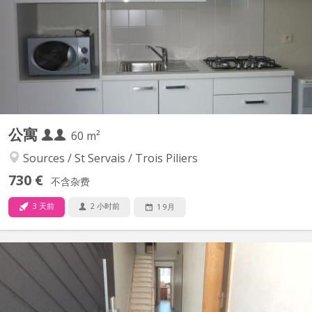
Cuisine et sdb privées. À côté de l henalux Uniquement pour
étudiant(e)s
公寓
60 m²
Sources / St Servais / Trois Piliers
730 €
不含杂费
3 天前
2 小时前
1 9月
KN 4208
Pour étudiants uniquement – pas de domiciliation 📍 Rue des
Bas-prés, Salzinnes – quartier calme et proche de tout ! À deux