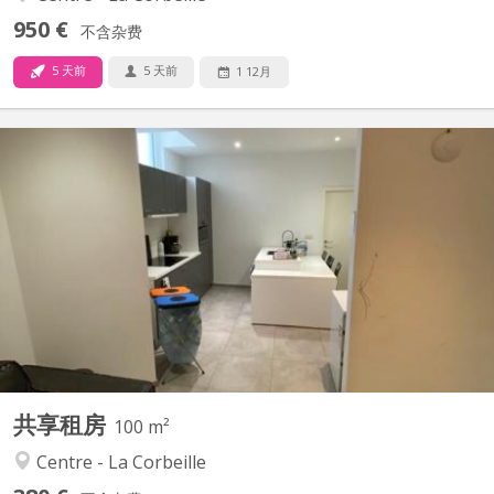
950 €
不含杂费
5 天前
5 天前
1 12月
KN 4612
RUE DES BRASSEURS 7, 5000 NAMUR: Immeuble composé de 3
appartements “colocation” et 1 studio-duplex.. Chaque logement
est spacieux, lumineux et entièrement rénové. La plupart ont une
vue Meuse- citadelle. Bâtiment situé en plein cœur de ville, dans
le quartier très prisé des brasseurs. A 2 pas du...
共享租房
100 m²
Centre - La Corbeille