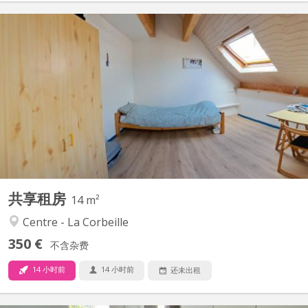
KN 3396
2 chambres disponibles dans un communautaire, charges
comprises, location 12/10 mois , lumineux, coté jardin, au calme
, propice à l’étude, dans le centre de Namur Grand comu, cuisine,
wc, douche, à 7 min a pieds de la gare et des facultés. PAS DE
DOMICILIATION
共享租房
14 m²
Centre - La Corbeille
350 €
不含杂费
14 小时前
14 小时前
还未出租