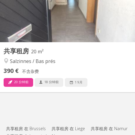
pas des commerces et parfaitement situé : ➡️ Moins d’1 km des
Facultés (sciences économiques et autres) ➡️ Moins d’1 km de
l’École de soins infirmiers et pédagogie ➡️ 1 km...
共享租房
20 m²
Salzinnes / Bas prés
390 €
不含杂费
20 分钟前
18 分钟前
1 9月
共享租房 在 Brussels
共享租房 在 Liege
共享租房 在 Namur