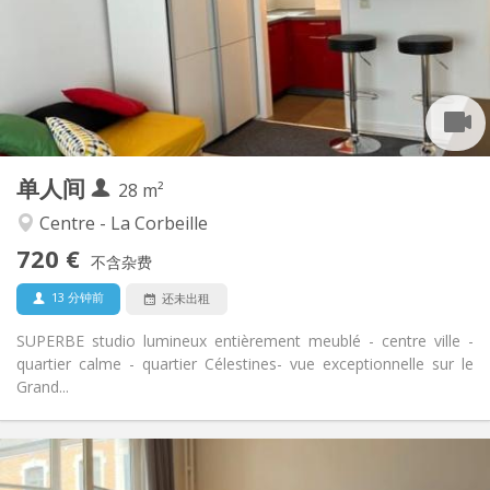
可登记
住房登记:
布局
独立
浴室:
独立（单独房间）
厨房:
2
28 m
面积:
3
私人房间:
单人间
其他
28 m²
温馨, 学习氛围, 安静
氛围:
Centre - La Corbeille
否
无障碍通道:
720 €
禁烟
吸烟:
不含杂费
否
宠物:
13 分钟前
还未出租
SUPERBE studio lumineux entièrement meublé - centre ville -
quartier calme - quartier Célestines- vue exceptionnelle sur le
Grand...
实用信息