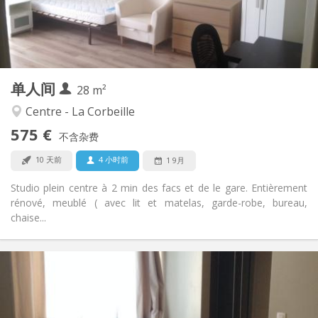
布局
独立
浴室:
房间内
厨房:
2
28 m
面积:
3
私人房间:
单人间
其他
28 m²
学习氛围, 温馨, 安静
氛围:
Centre - La Corbeille
否
无障碍通道:
575 €
禁烟
吸烟:
不含杂费
否
宠物:
10 天前
4 小时前
1 9月
Studio plein centre à 2 min des facs et de le gare. Entièrement
rénové, meublé ( avec lit et matelas, garde-robe, bureau,
chaise...
实用信息
445 €
租金:
125 €
水电费:
12个月
租期: