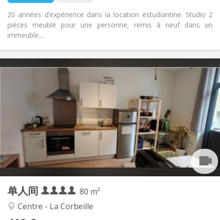
20 années d’expérience dans la location estudiantine. Studio 2
pièces meublé pour une personne, remis à neuf dans un
immeuble...
实用信息
410 € (1 个人)
租金:
40 € (1 个人)
水电费:
12个月
租期:
否
住房登记:
布局
共用
浴室:
共用
厨房:
2
80 m
面积:
1
私人房间:
单人间
其他
80 m²
学习氛围, 社区氛围, 安静, 温馨
氛围:
Centre - La Corbeille
否
无障碍通道: