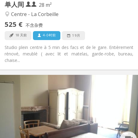
单人间
其他
28 m²
安静, 温馨
氛围:
Centre - La Corbeille
否
无障碍通道:
525 €
禁烟
吸烟:
不含杂费
否
宠物:
18 天前
4 小时前
1 9月
Studio plein centre à 5 min des facs et de le gare. Entièrement
rénové, meublé ( avec lit et matelas, garde-robe, bureau,
chaise...
实用信息
555 € (278 €/个人)
租金:
140 € (70 €/个人)
水电费:
12个月
租期:
否
住房登记:
布局
独立
浴室:
房间内
厨房: