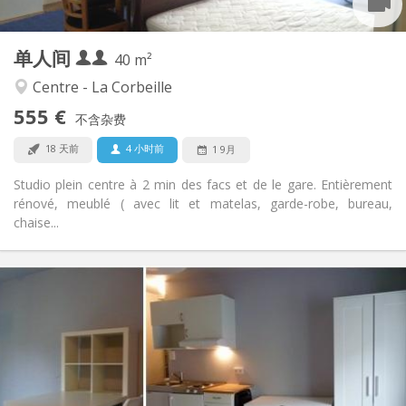
2
40 m
面积:
1
私人房间:
单人间
其他
40 m²
安静, 温馨, 学习氛围
氛围:
Centre - La Corbeille
否
无障碍通道:
555 €
禁烟
吸烟:
不含杂费
否
宠物:
18 天前
4 小时前
1 9月
Studio plein centre à 2 min des facs et de le gare. Entièrement
rénové, meublé ( avec lit et matelas, garde-robe, bureau,
chaise...
实用信息
375 €
租金:
65 €
水电费:
12个月
租期:
否
住房登记:
布局