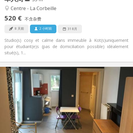
学习氛围, 安静
氛围:
Centre - La Corbeille
否
无障碍通道:
520 €
禁烟
吸烟:
不含杂费
否
宠物:
8 天前
2 小时前
31 8月
Studio(s) cosy et calme dans immeuble à Kot(s)uniquement
pour étudiant(e)s (pas de domiciliation possible) idéalement
situé(s), 1...
实用信息
435 €
租金:
100 €
水电费:
12个月
租期:
有登记条件
住房登记:
布局
独立
浴室:
独立（单独房间）
厨房:
2
30 m
面积: