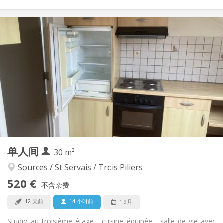
实用信息
520 €
租金:
120 €
水电费:
12个月
租期:
可登记
住房登记:
布局
独立
浴室:
独立（单独房间）
厨房:
2
30 m
面积:
3
私人房间:
单人间
其他
30 m²
安静
氛围:
Sources / St Servais / Trois Piliers
否
无障碍通道:
520 €
禁烟
吸烟:
不含杂费
否
宠物:
12 天前
14 小时前
1 9月
Studio au troisième étage , cuisine équipée , salle de vie avec