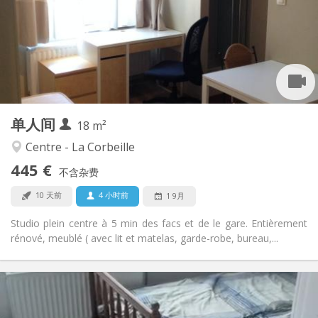
否
住房登记:
布局
独立
浴室:
房间内
厨房:
2
18 m
面积:
1
私人房间:
单人间
其他
18 m²
安静, 学习氛围
氛围:
Centre - La Corbeille
否
无障碍通道:
445 €
禁烟
吸烟:
不含杂费
否
宠物:
10 天前
4 小时前
1 9月
Studio plein centre à 5 min des facs et de le gare. Entièrement
rénové, meublé ( avec lit et matelas, garde-robe, bureau,...
实用信息
400 €
租金: