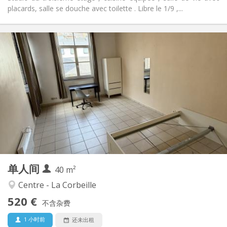
placards, salle se douche avec toilette . Libre le 1/9 ,...
实用信息
520 €
租金:
80 €
水电费:
12个月
租期:
否
住房登记:
布局
独立
浴室:
独立（单独房间）
厨房:
2
40 m
面积:
3
私人房间:
单人间
其他
40 m²
学习氛围, 安静, 温馨
氛围:
Centre - La Corbeille
否
无障碍通道:
520 €
可吸烟
吸烟:
不含杂费
否
宠物:
1 小时前
还未出租