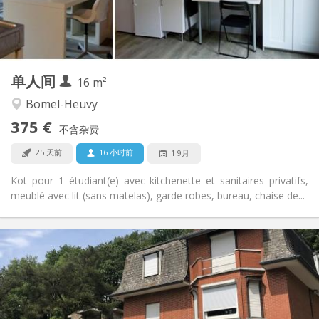
独立
浴室:
房间内
厨房:
2
16 m
面积:
1
私人房间:
单人间
其他
16 m²
安静
氛围:
Bomel-Heuvy
否
无障碍通道:
375 €
禁烟
吸烟:
不含杂费
否
宠物:
25 天前
16 小时前
1 9月
Kot pour 1 étudiant(e) avec kitchenette et sanitaires privatifs,
meublé avec lit (sans matelas), garde robes, bureau, chaise de...
实用信息
400 €
租金:
150 €
水电费:
12个月, 11个月, 10个月, 5-6个月
租期:
有登记条件
住房登记: