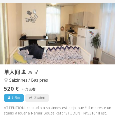
实用信息
520 €
租金:
90 €
水电费:
12个月
租期:
否
住房登记:
布局
独立
浴室:
独立（单独房间）
厨房:
2
29 m
面积:
3
私人房间:
单人间
其他
29 m²
学习氛围
氛围:
Salzinnes / Bas prés
否
无障碍通道:
520 €
禁烟
吸烟:
不含杂费
否
宠物:
3 天前
还未出租
ATTENTION, ce studio a salzinnes est deja loue !!! Il me reste un
studio à louer à Namur Bouge Réf : "STUDENT kn5316" Il est...