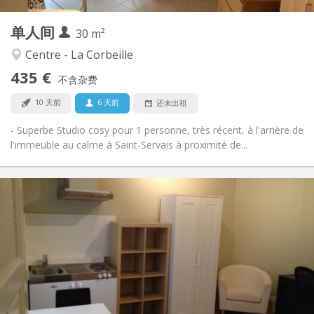
2
私人房间:
单人间
其他
30 m²
安静, 社区氛围, 学习氛围, 温馨
氛围:
Centre - La Corbeille
否
无障碍通道:
435 €
禁烟
吸烟:
不含杂费
否
宠物:
10 天前
6 天前
还未出租
- Superbe Studio cosy pour 1 personne, très récent, à l'arrière de
l'immeuble au calme à Saint-Servais à proximité de...
实用信息
505 €
租金:
130 €
水电费:
12个月
租期:
否
住房登记:
布局
独立
浴室:
房间内
厨房: