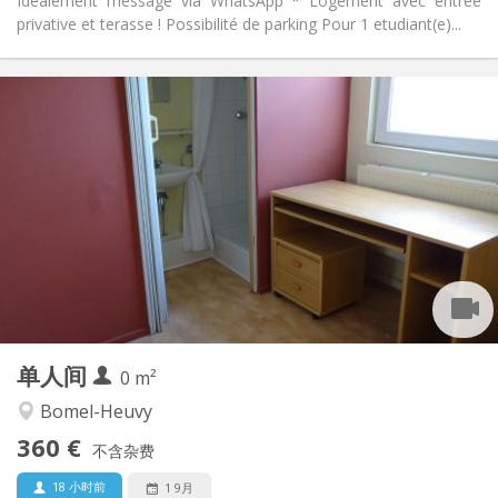
Idéalement message via WhatsApp * Logement avec entree
privative et terasse ! Possibilité de parking Pour 1 etudiant(e)...
实用信息
360 €
租金:
110 €
水电费:
12个月
租期:
否
住房登记:
布局
独立
浴室:
房间内
厨房:
2
0 m
面积:
1
私人房间:
单人间
其他
0 m²
学习氛围, 安静
氛围:
Bomel-Heuvy
否
无障碍通道:
360 €
禁烟
吸烟:
不含杂费
否
宠物:
18 小时前
1 9月