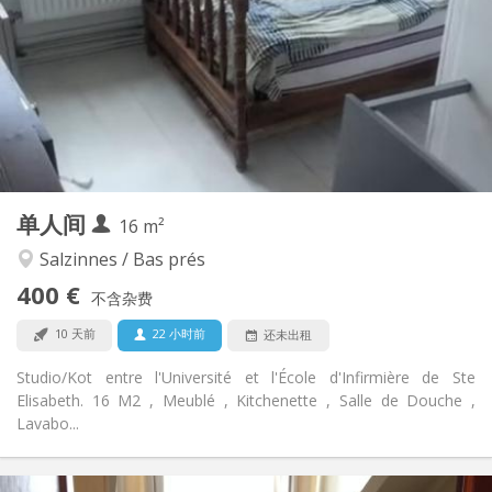
75 €
水电费:
12个月, 11个月, 10个月, 5-6个月
租期:
可登记
住房登记:
布局
独立
浴室:
房间内
厨房:
2
16 m
面积:
1
私人房间:
单人间
其他
16 m²
学习氛围, 社区氛围, 安静, 温馨
氛围:
Salzinnes / Bas prés
否
无障碍通道:
400 €
可吸烟
吸烟:
不含杂费
可登记
宠物:
10 天前
22 小时前
还未出租
Studio/Kot entre l'Université et l'École d'Infirmière de Ste
Elisabeth. 16 M2 , Meublé , Kitchenette , Salle de Douche ,
Lavabo...