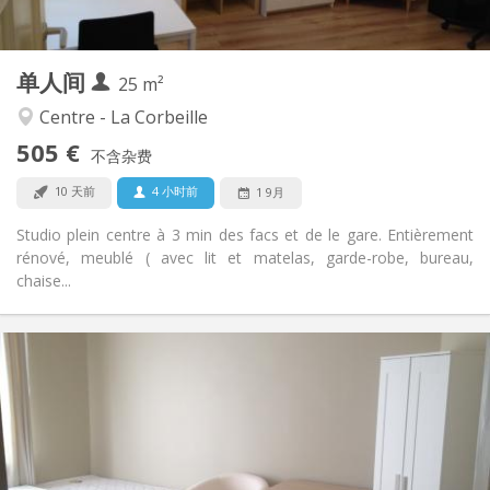
2
25 m
面积:
2
私人房间:
单人间
其他
25 m²
安静, 温馨, 学习氛围
氛围:
Centre - La Corbeille
否
无障碍通道:
505 €
禁烟
吸烟:
不含杂费
否
宠物:
10 天前
4 小时前
1 9月
Studio plein centre à 3 min des facs et de le gare. Entièrement
rénové, meublé ( avec lit et matelas, garde-robe, bureau,
chaise...
实用信息
575 €
租金:
135 €
水电费:
12个月
租期:
否
住房登记: