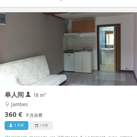
实用信息
360 €
租金:
60 €
水电费:
12个月
租期:
有登记条件
住房登记:
布局
独立
浴室:
独立（单独房间）
厨房:
2
18 m
面积:
2
私人房间:
单人间
其他
18 m²
学习氛围, 安静
氛围:
Jambes
否
无障碍通道:
360 €
禁烟
吸烟:
不含杂费
否
宠物:
3 天前
1 9月