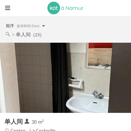
顺序
发布时间 Desc
单人间
(23)
实用信息
370 €
租金:
70 €
水电费:
12个月
租期:
否
住房登记:
布局
独立
浴室:
房间内
厨房:
2
30 m
面积:
2
私人房间:
单人间
其他
30 m²
学习氛围, 安静
氛围:
Centre - La Corbeille