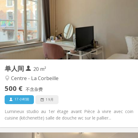
500 €
租金:
50 €
水电费:
12个月
租期:
可登记
住房登记:
布局
独立
浴室:
房间内
厨房:
2
20 m
面积:
1
私人房间:
单人间
其他
20 m²
安静
氛围:
Centre - La Corbeille
否
无障碍通道:
500 €
禁烟
吸烟:
不含杂费
否
宠物:
17 小时前
1 9月
Lumineux studio au 1er étage avant Pièce à vivre avec coin
cuisine (kitchenette) salle de douche wc sur le pallier...