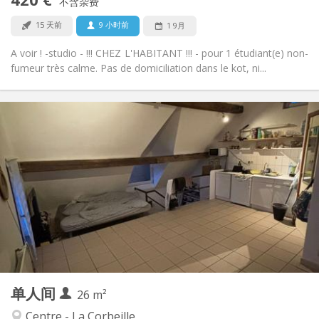
禁烟
吸烟:
不含杂费
否
宠物:
15 天前
9 小时前
1 9月
A voir ! -studio - !!! CHEZ L'HABITANT !!! - pour 1 étudiant(e) non-
fumeur très calme. Pas de domiciliation dans le kot, ni...
实用信息
500 €
租金:
70 €
水电费:
12个月
租期:
否
住房登记:
布局
独立
浴室:
房间内
厨房:
2
26 m
面积:
1
私人房间:
单人间
其他
26 m²
安静
氛围:
Centre - La Corbeille