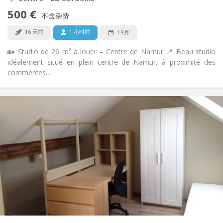
否
无障碍通道:
500 €
可吸烟
吸烟:
不含杂费
否
宠物:
16 天前
1 小时前
1 9月
🏡 Studio de 26 m² à louer – Centre de Namur 📍 Beau studio
idéalement situé en plein centre de Namur, à proximité des
commerces...
实用信息
525 € (263 €/个人)
租金:
130 € (65 €/个人)
水电费:
12个月
租期:
否
住房登记:
布局
独立
浴室:
独立（单独房间）
厨房:
2
28 m
面积:
1
私人房间: