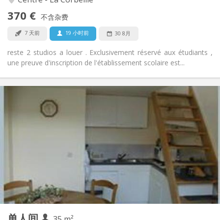
否
无障碍通道:
370 €
禁烟
吸烟:
不含杂费
否
宠物:
7 天前
19 小时前
30 8月
reste 2 studios a louer . Exclusivement réservé aux étudiants ,
une preuve d'inscription de l'établissement scolaire est...
实用信息
520 €
租金:
0 €
水电费:
12个月
租期:
否
住房登记:
布局
独立
浴室:
独立（单独房间）
厨房:
2
35 m
面积:
2
私人房间:
单人间
其他
35 m²