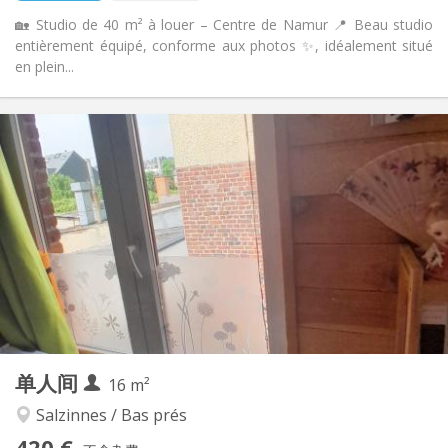
🏡 Studio de 40 m² à louer – Centre de Namur 📍 Beau studio
entièrement équipé, conforme aux photos ✨, idéalement situé
en plein...
实用信息
420 €
租金:
30 €
水电费:
10个月
租期:
否
住房登记:
布局
独立
浴室:
房间内
厨房:
2
16 m
面积:
2
私人房间:
单人间
其他
16 m²
温馨, 学习氛围, 安静
氛围:
Salzinnes / Bas prés
否
无障碍通道:
420 €