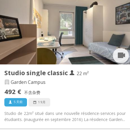
实用信息
492 €
租金:
218 €
水电费:
12个月, 11个月
租期:
有登记条件
住房登记:
布局
独立
浴室:
房间内
厨房:
2
22 m
面积:
2
私人房间:
Studio single classic
其他
22 m²
学习氛围, 安静, 温馨
氛围:
Garden Campus
是
无障碍通道:
492 €
禁烟
吸烟:
不含杂费
否
宠物:
5 天前
1 9月
Studio de 22m² situé dans une nouvelle résidence-services pour
étudiants. (inaugurée en septembre 2016) La résidence Garden...