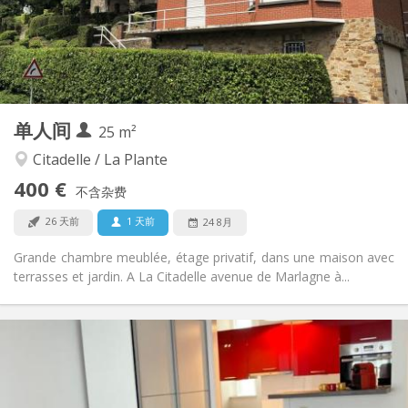
布局
独立
浴室:
共用
厨房:
2
25 m
面积:
2
私人房间:
单人间
其他
25 m²
安静, 温馨, 学习氛围
氛围:
Citadelle / La Plante
否
无障碍通道:
400 €
禁烟
吸烟:
不含杂费
否
宠物:
26 天前
1 天前
24 8月
Grande chambre meublée, étage privatif, dans une maison avec
terrasses et jardin. A La Citadelle avenue de Marlagne à...
实用信息
720 €
租金:
180 €
水电费:
12个月
租期: