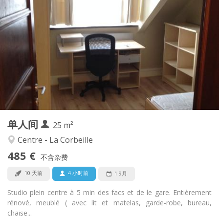
实用信息
485 €
租金:
120 €
水电费:
12个月
租期:
否
住房登记:
布局
独立
浴室:
独立（单独房间）
厨房:
2
25 m
面积:
2
私人房间:
单人间
其他
25 m²
学习氛围, 温馨, 安静
氛围:
Centre - La Corbeille
否
无障碍通道:
485 €
禁烟
吸烟:
不含杂费
否
宠物:
10 天前
4 小时前
1 9月
Studio plein centre à 5 min des facs et de le gare. Entièrement
rénové, meublé ( avec lit et matelas, garde-robe, bureau,
chaise...