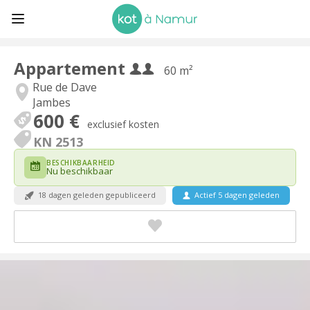
Appartement
60 m²
Rue de Dave
Jambes
600 €
exclusief kosten
KN 2513
BESCHIKBAARHEID
Nu beschikbaar
18 dagen geleden gepubliceerd
Actief 5 dagen geleden