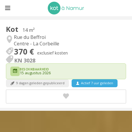
Kot
14 m²
Rue du Beffroi
Centre - La Corbeille
370 €
exclusief kosten
KN 3028
BESCHIKBAARHEID
15 augustus 2026
9 dagen geleden gepubliceerd
Actief 7 uur geleden