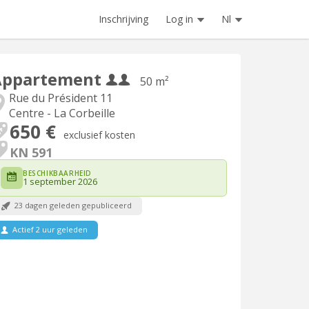
Inschrijving
Log in
Nl
Appartement
50 m²
Rue du Président 11
Centre - La Corbeille
650 €
exclusief kosten
KN 591
BESCHIKBAARHEID
1 september 2026
23 dagen geleden gepubliceerd
Actief 2 uur geleden