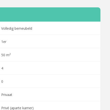
Volledig bemeubeld
1er
2
50 m
4
0
Privaat
Privé (aparte kamer)