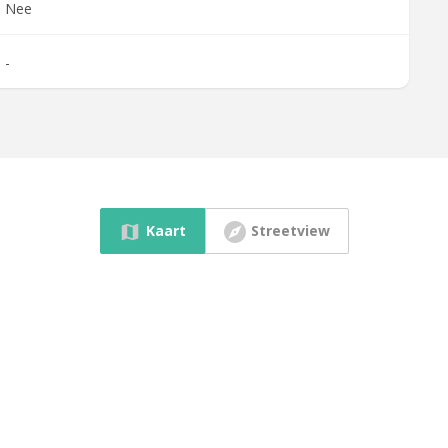
Nee
-
Kaart
Streetview