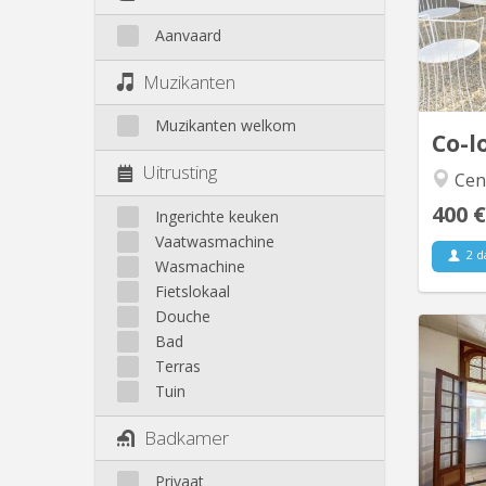
Aanvaard
UNamur
Henal
Muzikanten
Jac
Agr
Muzikanten welkom
Co-l
Uitrusting
Cent
400 €
Ingerichte keuken
Vaatwasmachine
2 d
Wasmachine
Fietslokaal
Douche
Bad
Terras
Col
Tuin
Na
Badkamer
Marie!
c
Privaat