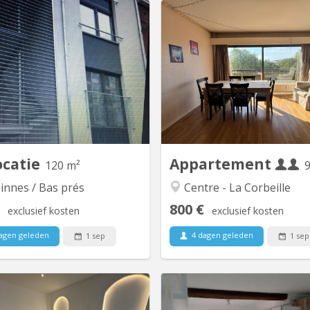
KN 5857
KN
Très beau duplex comprenant 3
Appartement (PEB B) situé 
chambres dont une avec un coin
coeur de Namur, en face
uche/évier privé, un séjour, une
Louise-Marie, à deux pas des 
ne équipée, une salle de bains, 2
de Namur. Outre ces deux cham
wc
développe une superfice de +/-
compte également une t
L'immeuble est équipé d'un as
Situé au 5ème étage, il off
ocatie
Appartement
120 m²
innes / Bas prés
Centre - La Corbeille
800 €
exclusief kosten
exclusief kosten
agen geleden
4 dagen geleden
1 sep
1 sep
KN 5436
KN