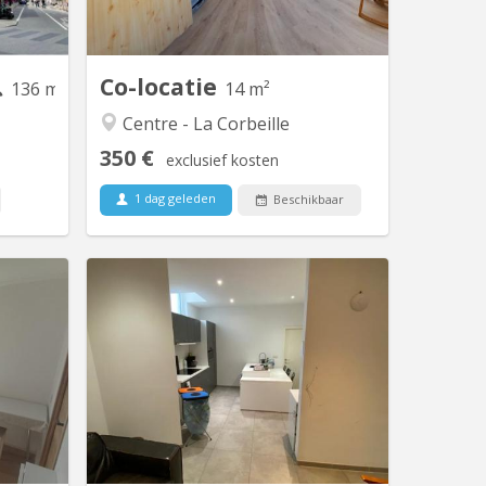
e Namur.
cuisine, wc, douche, à 7 min a pieds de
ellement
la gare et des facultés. PAS DE
pour la...
DOMICILIATION
Co-locatie
136 m²
14 m²
Centre - La Corbeille
350 €
exclusief kosten
1 dag geleden
Beschikbaar
 5642
KN 4612
ocation
RUE DES BRASSEURS 7, 5000 NAMUR:
éminine.
Immeuble composé de 3
e. Sur 2
appartements “colocation” et 1 studio-
Au total
duplex.. Chaque logement est
uisine, 1
spacieux, lumineux et entièrement
laces de
rénové. La plupart ont une vue Meuse-
ogement.
citadelle. Bâtiment situé en plein cœur
indée,...
de ville, dans le quartier très prisé des