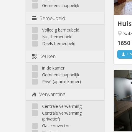
desser
Gemeenschappelijk
lumineu
Bemeubeld
Hui
Volledig bemeubeld
Salz
Niet bemeubeld
1650
Deels bemeubeld
1 d
Keuken
in de kamer
Gemeenschappelijk
Privé (aparte kamer)
Une ch
Verwarming
étage
une r
Centrale verwarming
Centrale verwarming
(privatief)
Gas convector