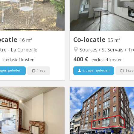
maître: 2 UNamur Vétérinaire, 1
une colocation de 4 pers
 Médecine, 2 UNamur Philo, 1
chambre déjà occupée). 💰 Loy
ux, 1 ESA Int Business, 2 Albert
Chambre 1 : 375€�• Cha
quart, tous sérieux et calmes 👌
385€�• Chambre 3 : 395€�
ées aux normes de sécurité, de
charges communes�➕ 
logement et...
80€/mois/personne pou
ocatie
Co-locatie
16 m²
95 m²
re - La Corbeille
Sources / St Servais / Trois P
400 €
exclusief kosten
exclusief kosten
agen geleden
2 dagen geleden
1 sep
1 sep
KN 5879
KN
ocation de 5 chambres se libère
L'Agence de l'Equerre vous pr
dans une petite rue du centre de
appartement 3 chambres à lo
mur à deux pas du parc Louise-
une colocation, situé au 1er ét
 Le bien se compose au rez-de-
immeuble en plein centre d
haussée d'un grand hall d'entrée
au numéro 32 de la Rue de Br