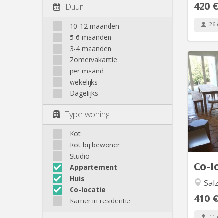
420 €
Duur
26 
10-12 maanden
5-6 maanden
3-4 maanden
Zomervakantie
per maand
🙋‍♀️ 
wekelijks
à 
Dagelijks
tra
Salzin
Type woning
se
vir
Kot
Kot bij bewoner
Studio
Co-l
Appartement
Huis
Salz
Co-locatie
410 €
Kamer in residentie
11 