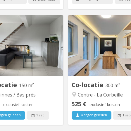
KN 4649
KN
s grand duplex récent situé Rue
Maison entièrement rénovée 
25 à Salzinnes. Colocation plutôt
2026) et pensée pour accuei
, sérieuse car le duplex se situe
colocation dans les me
 un immeuble de standing. Deux
conditions ! Une cui
chambres de disponibles pour
fonctionnelle, propre et de 
bre 2026 dont une grande avec
Chacun y trouvera sa place po
ressing privé. Il y a une salle-de-
son petit plat ou préparer de
he, une salle-de-bain, deux wc,
diners. Tout est fourni ! Un ja
une...
ocatie
Co-locatie
150 m²
300 m²
innes / Bas prés
Centre - La Corbeille
525 €
exclusief kosten
exclusief kosten
agen geleden
4 dagen geleden
1 sep
1 sep