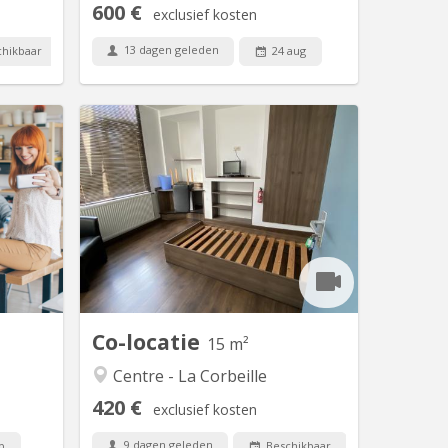
600 €
exclusief kosten
13 dagen geleden
hikbaar
24 aug
 3937
KN 5600
ore deux
12, Rue de l’Etoile, 5000 Namur Centre
eptembre
– La Corbeille Kot Collocation pour
ence +/-
étudiants idéalement situés, dans le
de Namur
centre ville proche de la gare dans un
ximité de
endroit calme et clair. Proximité de
lruyt. La
l’Université Notre Dame de la Paix, et
cataires
des Hautes Ecoles (HEAJ, ESPENA,
udiant en
bus,... ). Kot(s) en très bon...
 année...
Co-locatie
15 m²
Centre - La Corbeille
420 €
exclusief kosten
9 dagen geleden
p
Beschikbaar