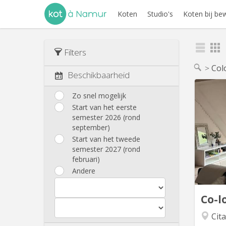
Koten
Studio's
Koten bij be
Filters
Col
Beschikbaarheid
Zo snel mogelijk
Start van het eerste
semester 2026 (rond
chou
september)
pe
Start van het tweede
Bachel
semester 2027 (rond
Sa
februari)
L’a
Andere
équ
imme
Co-l
Cita