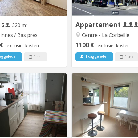
vant un salon indépendant, une
juste en face de l'Université d
salle à manger ouverte sur une
Les 3 chambres sont actu
se cuisine entièrement équipée
libres 
(frigo, micro-ondes,...
s
Appartement
5
220 m²
innes / Bas prés
Centre - La Corbeille
 €
1100 €
exclusief kosten
exclusief kosten
ag geleden
1 dag geleden
1 sep
1 sep
KN 5889
KN
ambre duplex à louer au second
Chambre meublée dans col
 d'une maison à St Servais dans
étudiante, exclusivement f
ue calme avec tout à proximité.
Bâtiment rénové. Double vitrag
étages, 2 chambres par étage. 
: 2 wc, 3 éviers, 1 douche, 1 c
espace repas/détente. P
parking gratuites devant le l
Sécurité : Porte entrée bl