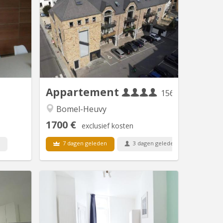
este une
IDEAL POUR 4. SUPER COLLOC:
rtement
Enooooorme & splendide loft en
chambres
duplex neuf de 120m2, super équipé. 4
de bains
chambres individuelles. Nous
ment est
recherchons quatre étudiant(e)s pour
our bien
former une colocation dans ce
rasse de
superbe appartement. Le loyer
 moderne
individuel est de 375€/mois et 100€ de
s AEG...
provision pour les charges (le loyer...
Appartement
156 m²
Bomel-Heuvy
1700 €
exclusief kosten
7 dagen geleden
3 dagen geleden
2 sep
 5827
KN 5821
à Saint-
Disponible à partir de septembre 2026
spacieux
Belle chambre lumineuse de 11 m²
les dans
(chambre 1, au rez de chaussée) à