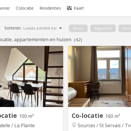
woner
Colocatie
Residenties
Kaart
Sorteren
Laatste activiteit Asc
Nieuw
Bijgewerkt
Actie
ocatie, appartementen en huizen
(42)
KN 5834
KN
Une chambre se libère dans une
📍 Saint-Servais (Namur) – Co
ette colocation composée de 3
meublée fraîchement réno
rsonnes (dont 2 étudiants en 3e
chambres | Jardin + terrasse 
ier) au sein d’un appartement à
direct Namur → Bruxelles-Lu
lzinnes rue Antoine Del Marmol.
(Quartier Européen) : 45 min
ppartement est entièrement full
de Namur à pied 💪 À côté du B
ipé et se situe au 4e étage d’un
🚌 Arrêt TEC à 2 pas 🏠 Configu
uble muni d’un ascenseur. - les
➡️ RDC : salon, salle à m
équipements...
ocatie
Co-locatie
100 m²
160 m²
delle / La Plante
Sources / St Servais / Trois P