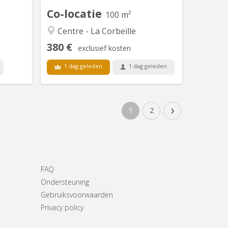
brasseurs. A 2 pas du...
Co-locatie
100 m²
Centre - La Corbeille
380 €
exclusief kosten
1 dag geleden
1 dag geleden
Beschikbaar
›
1
2
FAQ
Ondersteuning
Gebruiksvoorwaarden
Privacy policy