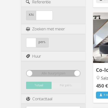
Referentie
KN
Trè
Zoeken met meer
juppin 
calme
pers.
dans
septem
Huur
d
douc
Co-l
Alle huurprijzen
Salz
450 €
Totaal
Per pers.
4 d
Contacttaal