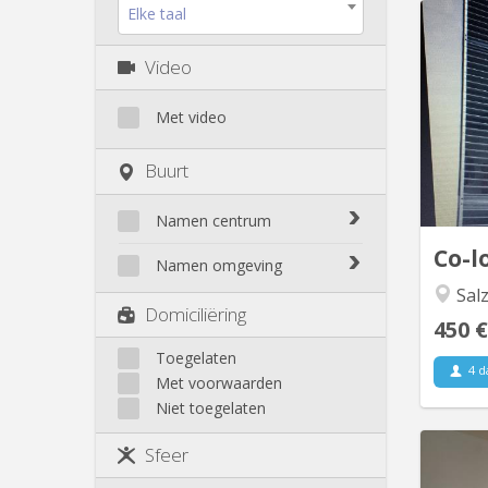
Elke taal
Video
do
Met video
cuisi
Buurt
Namen centrum
Co-l
Bomel-Heuvy
Namen omgeving
Centre - La Corbeille
Salz
Belgrade
Domiciliëring
Citadelle / La Plante
450 €
Bouge
Herbatte / Moulin à vent
Champion
Toegelaten
Jambes
4 d
Met voorwaarden
Flawinne
Salzinnes / Bas prés
Niet toegelaten
Malonne
Sources / St Servais / Trois
Montagne
Piliers
Sfeer
Velaine