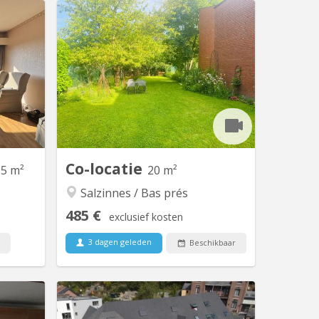
 5844
KN 4177
en plein
Cette maison à partagée fraîchement
 du parc
rénovée en juillet 2024 pour étudiants
Facultés
ou jeunes travailleurs lumineux et
bres, il
calme, donne sur un spacieux jardin
95m². Il
agrémenté de 3 grands cerisiers. Situé
errasse.
non loin de l'hôpital Saint-Elisabeth, de
censeur.
différentes écoles supérieures et du
re une...
centre de Namur et toutes...
Co-locatie
95 m²
20 m²
Salzinnes / Bas prés
485 €
exclusief kosten
3 dagen geleden
Beschikbaar
 5223
KN 4911