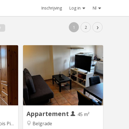
Inschrijving
Log in
Nl
›
1
2
f
 5698
KN 5877
location
Bonjour, Je propose mon appartement
vée 🏡 4
à Namur en sous-location du 1er
🚆 Train
septembre au 1er février. Parfait si tu
xembourg
es en stage à Namur ou que tu viens
 🚶 Gare
en Erasmus pendant le premier
asic Fit
semestre ! Disponibilité : Du 1er
ration :
septembre au 1er février → 5 mois
anger,...
(dates flexibles). Description de
l'appartement...
Appartement
45 m²
iliers
Belgrade