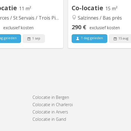
ocatie
Co-locatie
11 m²
15 m²
es / St Servais / Trois Piliers
Salzinnes / Bas prés
290 €
exclusief kosten
exclusief kosten
ag geleden
1 dag geleden
1 sep
15 aug
Colocatie in Bergen
Colocatie in Charleroi
Colocatie in Anvers
Colocatie in Gand