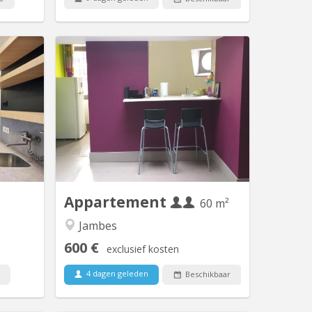
 5670
KN 2513
(janvier
Appartement entièrement meublé et
llir une
autonome au dessus d'une habitation
illeures
familiale à Jambes (centre-ville).
sine XXL,
Ambiance calme et studieuse. Location
qualité !
pour deux étudiant(e)s. 2 chambres -
ur faire
Grand salon - Cuisine entièrement
s grands
équipée - Salle de bain avec douche et
rdin cosy
WC - TV et Internet. Facilités de
avec...
parking...
Appartement
60 m²
Jambes
600 €
exclusief kosten
4 dagen geleden
Beschikbaar