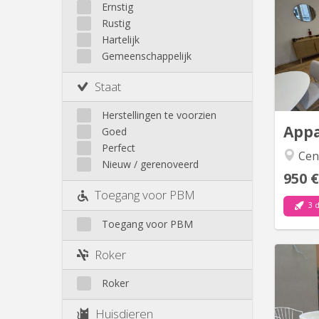
Andere
📍 R
Ernstig
photos
Rustig
Hartelijk
meu
Gemeenschappelijk
APPART
€/moi
Staat
provi
Herstellingen te voorzien
App
Goed
Perfect
Cent
Nieuw / gerenoveerd
950 €
Toegang voor PBM
3 
Toegang voor PBM
Roker
Roker
3 kots
à p
Huisdieren
ét