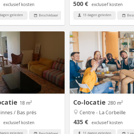
500 €
exclusief kosten
exclusief kosten
dagen geleden
13 dagen geleden
Beschikbaar
Besc
KN 5559
KN
Colocation 2 chambres disponibles
Salut, On cherche enc
Namur (Salzinnes) – Pour jeunes
colocataires à partir du 1er s
vailleurs & étudiants 📍 Namur -
pour compléter notre résid
nes 📅 Disponible à partir du 1er
250 m² située au centre 
ptembre 2025 🔗 Infos + visites
(quartier Salzinnes) à pro
tuelles : 📩 Contact par message
l’hôpital st-Elisabeth et du Co
privé 🏡 À propos de la maison
maison comprend 5 colo
Spacieuse maison de maître
(jeunes travailleurs ou ét
entièrement rénovée,...
dernière
ocatie
Co-locatie
18 m²
280 m²
innes / Bas prés
Centre - La Corbeille
435 €
exclusief kosten
exclusief kosten
dagen geleden
11 dagen geleden
Beschikbaar
1 se