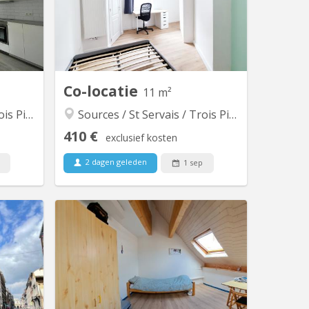
onnes (1
louer dans une maison entièrement
ers : �•
rénovée en 2024, au 68 rue Saint-
mbre 2 :
Donat à Saint-Servais (5002 Namur).
➕ 5€ de
Colocation conviviale de 4 personnes,
Environ
parquet au sol, PEB C. La chambre est
r les...
entièrement...
Co-locatie
11 m²
iliers
Sources / St Servais / Trois Piliers
410 €
exclusief kosten
2 dagen geleden
1 sep
 5797
KN 3396
opose un
2 chambres disponibles dans un
uer pour
communautaire, charges comprises,
age d'un
location 12 mois , lumineux, coté
e Namur,
jardin, au calme , propice à l’étude,
uxelles,
dans le centre de Namur Grand comu,