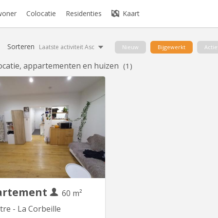
woner
Colocatie
Residenties
Kaart
Sorteren
Laatste activiteit Asc
Nieuw
Bijgewerkt
Actie
ocatie, appartementen en huizen
(1)
KN 5742
ECHERCHE UN. E COLOCATAIRE
t un appartement 8 pièces: deux
s, avec un grand salon- salle à
r, une cuisine équipée, un WC,
e de bain et un débarras. Il n’est
ntièrement meublé mais il y a le
ssaire : table et chaises dans le
 lit, bureau et garde-robe dans...
artement
60 m²
re - La Corbeille