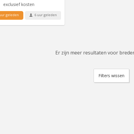
exclusief kosten
uur geleden
6 uur geleden
1 sep
Er zijn meer resultaten voor breder
Filters wissen