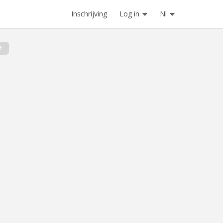
Inschrijving
Log in
Nl
f