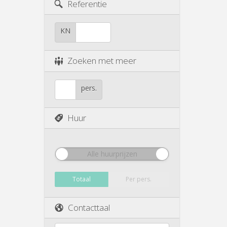
Referentie
KN
Zoeken met meer
pers.
Huur
Alle huurprijzen
Totaal
Per pers.
Contacttaal