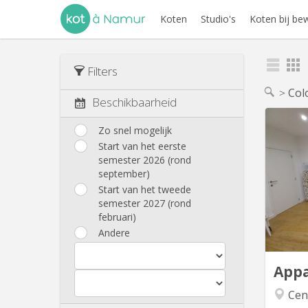
Koten
Studio's
Koten bij be
Filters
Col
Beschikbaarheid
Zo snel mogelijk
Start van het eerste
R
semester 2026 (rond
C’es
september)
chambre
Start van het tweede
mange
semester 2027 (rond
une sall
februari)
pas e
Andere
néce
salon ;
App
Cent