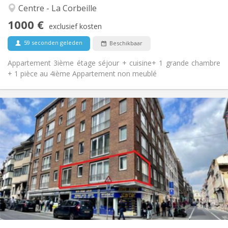
Rustig
Sfeer:
Centre - La Corbeille
Nee
Toegang voor PBM:
1000 €
Rookvrij
Roker:
exclusief kosten
Nee
Huisdieren:
59 seconden geleden
Beschikbaar
Appartement 3ième étage séjour + cuisine+ 1 grande chambre
+ 1 pièce au 4ième Appartement non meublé
Praktische Informatie
1100 € (367 €/pers.)
Huur:
300 € (100 €/pers.)
Kosten:
12 maanden
Duur:
Toegelaten
Domiciliëring:
Inrichting
Gemeenschappelijk
Badkamer:
Gemeenschappelijk
Keuken:
2
136 m
Oppervlakte:
3
Private kamers: