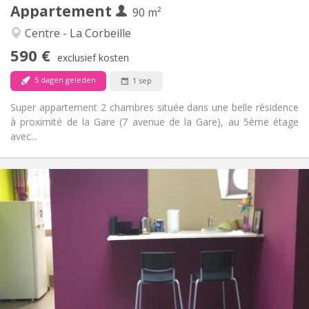
Appartement
Andere
90 m²
Hartelijk, ernstig, rustig
Sfeer:
Centre - La Corbeille
Ja
Toegang voor PBM:
590 €
Rookvrij
Roker:
exclusief kosten
Nee
Huisdieren:
5 dagen geleden
1 sep
Super appartement 2 chambres située dans une belle résidence
à proximité de la Gare (7 avenue de la Gare), au 5ème étage
avec...
Praktische Informatie
600 € (300 €/pers.)
Huur:
150 € (75 €/pers.)
Kosten:
12 maanden, zomervakantie
Duur:
Nee
Domiciliëring:
Inrichting
Privaat
Badkamer:
Privé (aparte kamer)
Keuken: