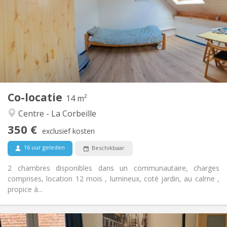
12 maanden, 10 maanden
Duur:
Nee
Domiciliëring:
Inrichting
Gemeenschappelijk
Badkamer:
Gemeenschappelijk
Keuken:
2
14 m
Oppervlakte:
1
Private kamers:
Co-locatie
Andere
14 m²
Gemeenschappelijk, ernstig, hartelijk, rustig
Sfeer:
Centre - La Corbeille
Nee
Toegang voor PBM:
350 €
Rookvrij
Roker:
exclusief kosten
Nee
Huisdieren:
16 uur geleden
Beschikbaar
2 chambres disponibles dans un communautaire, charges
comprises, location 12 mois , lumineux, coté jardin, au calme ,
propice à...
Praktische Informatie