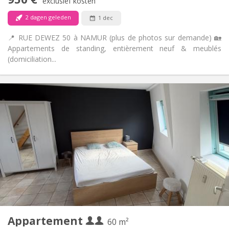
Nee
Toegang voor PBM:
exclusief kosten
Rookvrij
Roker:
2 dagen geleden
1 dec
Nee
Huisdieren:
📍 RUE DEWEZ 50 à NAMUR (plus de photos sur demande) 🏡
Appartements de standing, entièrement neuf & meublés
(domiciliation...
Praktische Informatie
1000 € (500 €/pers.)
Huur:
100 € (50 €/pers.)
Kosten:
12 maanden
Duur:
Met voorwaarden
Domiciliëring:
Inrichting
Privaat
Badkamer:
Privé (aparte kamer)
Keuken:
2
60 m
Oppervlakte:
4
Private kamers:
Appartement
Andere
60 m²