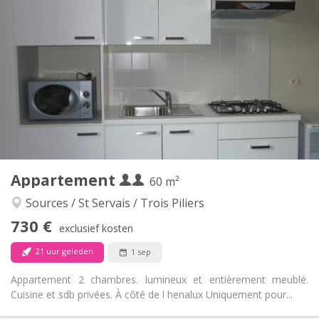
Praktische Informatie
730 €
Huur:
120 €
Kosten:
12 maanden
Duur:
Nee
Domiciliëring:
Inrichting
Privaat
Badkamer:
Privé (aparte kamer)
Keuken:
2
60 m
Oppervlakte:
3
Private kamers:
Appartement
Andere
60 m²
Ernstig, hartelijk, rustig
Sfeer:
Sources / St Servais / Trois Piliers
Nee
Toegang voor PBM:
730 €
Rookvrij
Roker:
exclusief kosten
Nee
Huisdieren:
21 uur geleden
1 sep
Appartement 2 chambres. lumineux et entièrement meublé.
Cuisine et sdb privées. À côté de l henalux Uniquement pour...