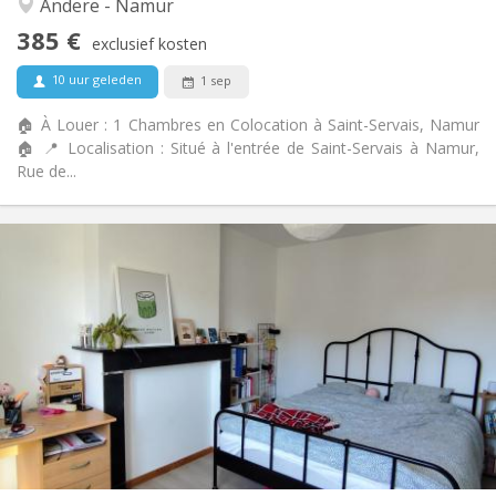
Andere - Namur
Ja
Toegang voor PBM:
385 €
Rookvrij
Roker:
exclusief kosten
Nee
Huisdieren:
10 uur geleden
1 sep
🏠 À Louer : 1 Chambres en Colocation à Saint-Servais, Namur
🏠 📍 Localisation : Situé à l'entrée de Saint-Servais à Namur,
Rue de...
Praktische Informatie
390 €
Huur:
90 €
Kosten:
12 maanden
Duur:
Toegelaten
Domiciliëring:
Inrichting
Gemeenschappelijk
Badkamer:
Gemeenschappelijk
Keuken:
2
150 m
Oppervlakte:
1
Private kamers: