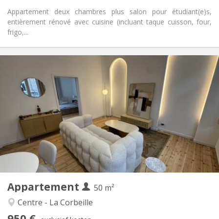
Appartement deux chambres plus salon pour étudiant(e)s,
entièrement rénové avec cuisine (incluant taque cuisson, four,
frigo,...
Praktische Informatie
950 €
Huur:
150 €
Kosten:
12 maanden, 11 maanden, 10 maanden, 5-6
Duur:
maanden
Nee
Domiciliëring:
Inrichting
Privaat
Badkamer:
Privé (aparte kamer)
Keuken:
2
50 m
Oppervlakte:
4
Private kamers:
Appartement
50 m²
Andere
Centre - La Corbeille
Gemeenschappelijk, rustig, hartelijk, ernstig
Sfeer:
950 €