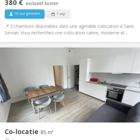
380 €
Rookvrij
Roker:
exclusief kosten
Nee
Huisdieren:
10 uur geleden
1 sep
📍 3 chambres disponibles dans une agréable colocation à Saint-
Servais Vous recherchez une colocation calme, moderne et...
Praktische Informatie
385 €
Huur:
20 €
Kosten:
12 maanden
Duur:
Toegelaten
Domiciliëring:
Inrichting
Gemeenschappelijk
Badkamer:
Gemeenschappelijk
Keuken:
2
85 m
Oppervlakte:
1
Private kamers:
Co-locatie
Andere
85 m²
Ernstig, hartelijk, rustig
Sfeer: