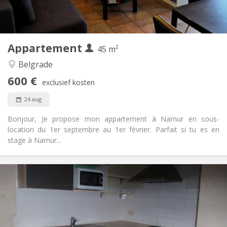
Privé (aparte kamer)
Keuken:
2
45 m
Oppervlakte:
4
Private kamers:
Appartement
Andere
45 m²
Ernstig, hartelijk, rustig
Sfeer:
Belgrade
Nee
Toegang voor PBM:
600 €
Rookvrij
Roker:
exclusief kosten
Toegestaan
Huisdieren:
24 aug
Bonjour, Je propose mon appartement à Namur en sous-
location du 1er septembre au 1er février. Parfait si tu es en
stage à Namur...
Praktische Informatie
650 € (325 €/pers.)
Huur:
25 € (13 €/pers.)
Kosten:
12 maanden
Duur:
Nee
Domiciliëring: