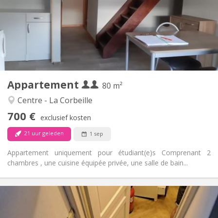
Nee
Domiciliëring:
Inrichting
Privaat
Badkamer:
Privé (aparte kamer)
Keuken:
2
80 m
Oppervlakte:
4
Private kamers:
Appartement
Andere
80 m²
Rustig, ernstig, hartelijk
Sfeer:
Centre - La Corbeille
Nee
Toegang voor PBM:
700 €
Roken ok
Roker:
exclusief kosten
Nee
Huisdieren:
21 uur geleden
1 sep
Appartement uniquement pour étudiant(e)s Comprenant 2
chambres , une cuisine équipée privée, une salle de bain...
Praktische Informatie
700 € (350 €/pers.)
Huur: