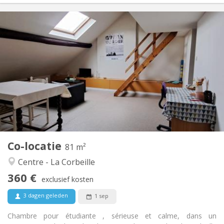
Praktische Informatie
360 €
Huur:
100 €
Kosten:
12 maanden
Duur:
Nee
Domiciliëring:
Inrichting
Gemeenschappelijk
Badkamer:
Gemeenschappelijk
Keuken:
2
81 m
Oppervlakte:
1
Private kamers:
Co-locatie
Andere
81 m²
Rustig, ernstig
Sfeer:
Centre - La Corbeille
Nee
Toegang voor PBM:
360 €
Rookvrij
Roker:
exclusief kosten
Nee
Huisdieren:
3 dagen geleden
1 sep
Chambre pour étudiante , sérieuse et calme, dans un