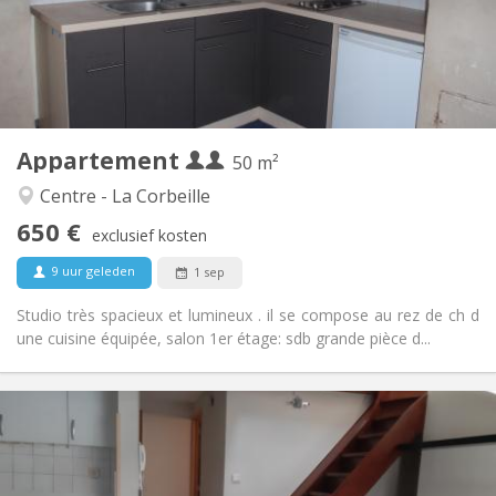
Inrichting
Privaat
Badkamer:
Privé (aparte kamer)
Keuken:
2
50 m
Oppervlakte:
4
Private kamers:
Appartement
Andere
50 m²
Hartelijk, ernstig, rustig
Sfeer:
Centre - La Corbeille
Nee
Toegang voor PBM:
650 €
Roken ok
Roker:
exclusief kosten
Nee
Huisdieren:
9 uur geleden
1 sep
Studio très spacieux et lumineux . il se compose au rez de ch d
une cuisine équipée, salon 1er étage: sdb grande pièce d...
Praktische Informatie
700 € (350 €/pers.)
Huur:
100 € (50 €/pers.)
Kosten:
12 maanden
Duur: