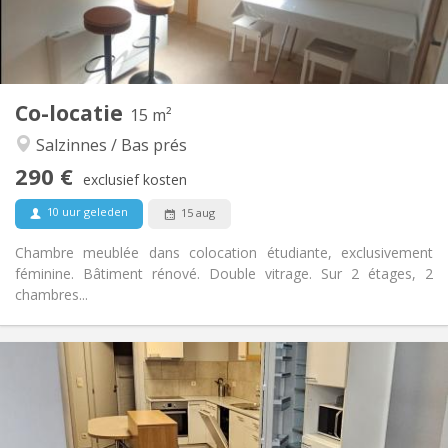
Gemeenschappelijk
Badkamer:
Gemeenschappelijk
Keuken:
2
15 m
Oppervlakte:
1
Private kamers:
Co-locatie
Andere
15 m²
Rustig, ernstig
Sfeer:
Salzinnes / Bas prés
Nee
Toegang voor PBM:
290 €
Rookvrij
Roker:
exclusief kosten
Nee
Huisdieren:
10 uur geleden
15 aug
Chambre meublée dans colocation étudiante, exclusivement
féminine. Bâtiment rénové. Double vitrage. Sur 2 étages, 2
chambres...
Praktische Informatie
330 €
Huur:
45 €
Kosten:
12 maanden
Duur: