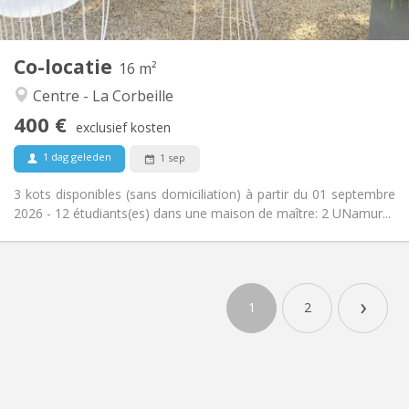
2
16 m
Oppervlakte:
1
Private kamers:
Co-locatie
Andere
16 m²
Ernstig, gemeenschappelijk
Sfeer:
Centre - La Corbeille
Nee
Toegang voor PBM:
400 €
Rookvrij
Roker:
exclusief kosten
Nee
Huisdieren:
1 dag geleden
1 sep
3 kots disponibles (sans domiciliation) à partir du 01 septembre
2026 - 12 étudiants(es) dans une maison de maître: 2 UNamur...
›
1
2