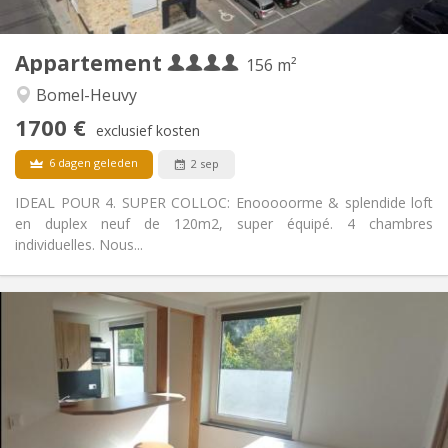
2
156 m
Oppervlakte:
4
Private kamers:
Appartement
Andere
156 m²
Rustig, gemeenschappelijk, hartelijk, ernstig
Sfeer:
Bomel-Heuvy
Nee
Toegang voor PBM:
1700 €
Rookvrij
Roker:
exclusief kosten
Nee
Huisdieren:
6 dagen geleden
2 sep
IDEAL POUR 4. SUPER COLLOC: Enooooorme & splendide loft
en duplex neuf de 120m2, super équipé. 4 chambres
individuelles. Nous...
Praktische Informatie
290 €
Huur:
110 €
Kosten:
11 maanden
Duur:
Nee
Domiciliëring:
Inrichting