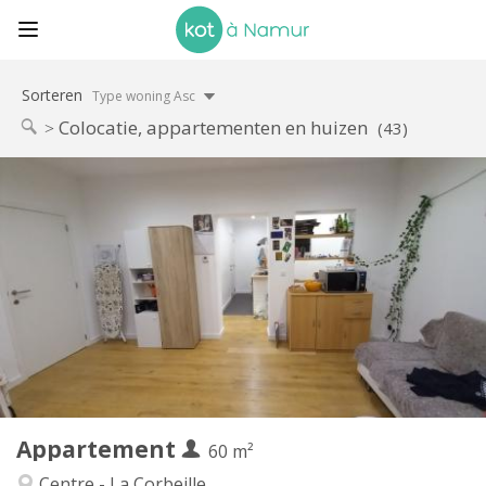
Sorteren
Type woning Asc
Colocatie, appartementen en huizen
(43)
Praktische Informatie
450 €
Huur:
130 €
Kosten:
12 maanden
Duur:
Nee
Domiciliëring:
Inrichting
Gemeenschappelijk
Badkamer:
Gemeenschappelijk
Keuken:
2
60 m
Oppervlakte:
1
Private kamers:
Appartement
Andere
60 m²
Ernstig, rustig
Sfeer:
Centre - La Corbeille