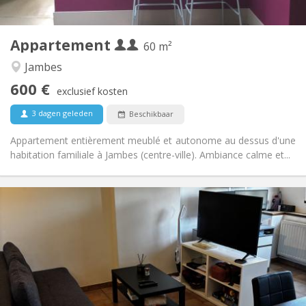
2
60 m
Oppervlakte:
2
Private kamers:
Appartement
Andere
60 m²
Ernstig, rustig
Sfeer:
Jambes
Nee
Toegang voor PBM:
600 €
Rookvrij
Roker:
exclusief kosten
Nee
Huisdieren:
3 dagen geleden
Beschikbaar
Appartement entièrement meublé et autonome au dessus d'une
habitation familiale à Jambes (centre-ville). Ambiance calme et...
Praktische Informatie
600 €
Huur:
100 €
Kosten:
5-6 maanden
Duur:
Nee
Domiciliëring:
Inrichting
Privaat
Badkamer: