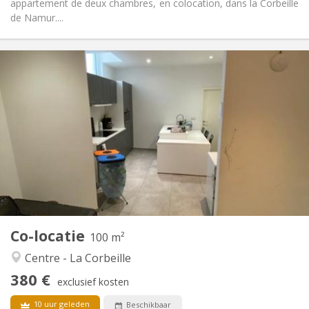
appartement de deux chambres, en colocation, dans la Corbeille
de Namur....
Praktische Informatie
380 €
Huur:
130 €
Kosten:
12 maanden
Duur:
Nee
Domiciliëring:
Inrichting
Privaat
Badkamer:
Gemeenschappelijk
Keuken:
2
100 m
Oppervlakte:
2
Private kamers:
Co-locatie
Andere
100 m²
Gemeenschappelijk, rustig, hartelijk, ernstig
Sfeer:
Centre - La Corbeille
Nee
Toegang voor PBM:
380 €
Rookvrij
Roker:
exclusief kosten
Nee
Huisdieren:
10 uur geleden
Beschikbaar