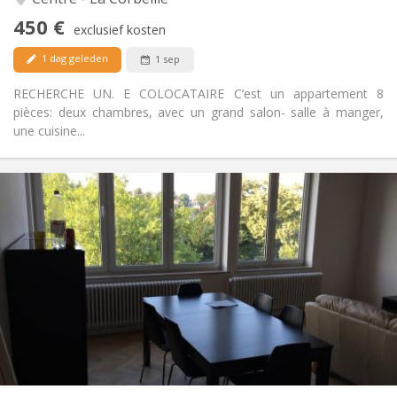
Nee
Toegang voor PBM:
450 €
Rookvrij
Roker:
exclusief kosten
Toegestaan
Huisdieren:
1 dag geleden
1 sep
RECHERCHE UN. E COLOCATAIRE C’est un appartement 8
pièces: deux chambres, avec un grand salon- salle à manger,
une cuisine...
Praktische Informatie
590 €
Huur:
0 €
Kosten:
12 maanden
Duur:
Toegelaten
Domiciliëring:
Inrichting
Gemeenschappelijk
Badkamer:
Gemeenschappelijk
Keuken:
2
90 m
Oppervlakte:
1
Private kamers: