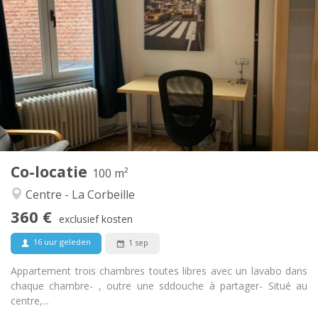
360 €
Huur:
100 €
Kosten:
12 maanden
Duur:
Nee
Domiciliëring:
Inrichting
Privaat
Badkamer:
Gemeenschappelijk
Keuken:
2
100 m
Oppervlakte:
3
Private kamers:
Co-locatie
Andere
100 m²
Ernstig, gemeenschappelijk, rustig, hartelijk
Sfeer:
Centre - La Corbeille
Nee
Toegang voor PBM:
360 €
Rookvrij
Roker:
exclusief kosten
Nee
Huisdieren:
16 uur geleden
1 sep
Appartement trois chambres toutes libres avec un lavabo dans
chaque chambre- , outre une sddouche à partager- Situé au
centre,...