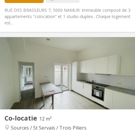
RUE DES BRASSEURS 7, 5000 NAMUR: Immeuble composé de 3
appartements “colocation” et 1 studio-duplex.. Chaque logement
est...
Praktische Informatie
380 €
Huur:
20 €
Kosten:
12 maanden
Duur:
Toegelaten
Domiciliëring:
Inrichting
Gemeenschappelijk
Badkamer:
Gemeenschappelijk
Keuken:
2
12 m
Oppervlakte:
1
Private kamers:
Co-locatie
Andere
12 m²
Rustig
Sfeer:
Sources / St Servais / Trois Piliers
Nee
Toegang voor PBM: