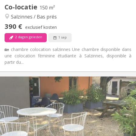
Co-locatie
Andere
150 m²
Ernstig, hartelijk, rustig
Sfeer:
Salzinnes / Bas prés
Nee
Toegang voor PBM:
390 €
Rookvrij
Roker:
exclusief kosten
Nee
Huisdieren:
2 dagen geleden
1 sep
🏡 chambre colocation salzinnes Une chambre disponible dans
une colocation féminine étudiante à Salzinnes, disponible à
partir du...
Praktische Informatie
400 €
Huur:
95 €
Kosten:
12 maanden
Duur:
Nee
Domiciliëring:
Inrichting
Gemeenschappelijk
Badkamer:
Gemeenschappelijk
Keuken: