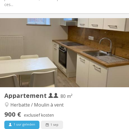
ces...
Praktische Informatie
900 € (450 €/pers.)
Huur:
200 € (100 €/pers.)
Kosten:
12 maanden
Duur:
Met voorwaarden
Domiciliëring:
Inrichting
Privaat
Badkamer:
Privé (aparte kamer)
Keuken:
2
80 m
Oppervlakte:
6
Private kamers:
Appartement
Andere
80 m²
Rustig
Sfeer:
Herbatte / Moulin à vent
Nee
Toegang voor PBM:
900 €
Rookvrij
Roker:
exclusief kosten
Nee
Huisdieren:
1 uur geleden
1 sep