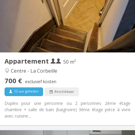
50 € (25 €/pers.)
Kosten:
12 maanden
Duur:
Toegelaten
Domiciliëring:
Inrichting
Privaat
Badkamer:
Privé (aparte kamer)
Keuken:
2
50 m
Oppervlakte:
3
Private kamers:
Appartement
Andere
50 m²
Rustig
Sfeer:
Centre - La Corbeille
Nee
Toegang voor PBM:
700 €
Rookvrij
Roker:
exclusief kosten
Nee
Huisdieren:
13 uur geleden
Beschikbaar
Duplex pour une personne ou 2 personnes 2ème étage
chambre + salle de bain (baignoire) 3ème étage pièce à vivre
avec cuisine...