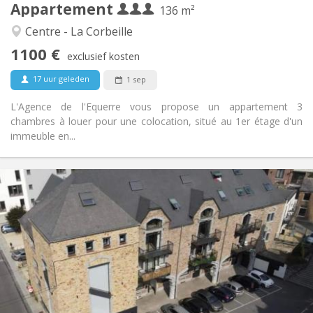
Appartement
Andere
136 m²
Rustig, ernstig, hartelijk
Sfeer:
Centre - La Corbeille
Nee
Toegang voor PBM:
1100 €
Rookvrij
Roker:
exclusief kosten
Nee
Huisdieren:
17 uur geleden
1 sep
L'Agence de l'Equerre vous propose un appartement 3
chambres à louer pour une colocation, situé au 1er étage d'un
immeuble en...
Praktische Informatie
1700 € (425 €/pers.)
Huur:
400 € (100 €/pers.)
Kosten:
12 maanden
Duur:
Nee
Domiciliëring:
Inrichting
Gemeenschappelijk
Badkamer:
Gemeenschappelijk
Keuken: