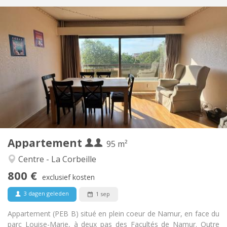
Praktische Informatie
800 € (400 €/pers.)
Huur:
220 € (110 €/pers.)
Kosten:
12 maanden
Duur:
Met voorwaarden
Domiciliëring:
Inrichting
Gemeenschappelijk
Badkamer:
Gemeenschappelijk
Keuken:
2
95 m
Oppervlakte:
1
Private kamers:
Appartement
Andere
95 m²
Rustig, ernstig
Sfeer:
Centre - La Corbeille
Ja
Toegang voor PBM:
800 €
Rookvrij
Roker:
exclusief kosten
Nee
Huisdieren:
3 dagen geleden
1 sep
Appartement (PEB B) situé en plein coeur de Namur, en face du
parc Louise-Marie, à deux pas des Facultés de Namur. Outre