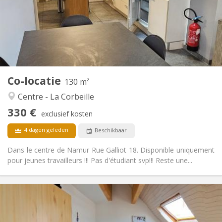
Toegelaten
Domiciliëring:
Inrichting
Gemeenschappelijk
Badkamer:
Gemeenschappelijk
Keuken:
2
130 m
Oppervlakte:
1
Private kamers:
Co-locatie
Andere
130 m²
Hartelijk
Sfeer:
Centre - La Corbeille
Nee
Toegang voor PBM:
330 €
Rookvrij
Roker:
exclusief kosten
Nee
Huisdieren:
4 dagen geleden
Beschikbaar
Dans le centre de Namur Rue Galliot 18. Disponible uniquement
pour jeunes travailleurs !!! Pas d'étudiant svp!!! Reste une...
Praktische Informatie
350 €
Huur:
50 €
Kosten: