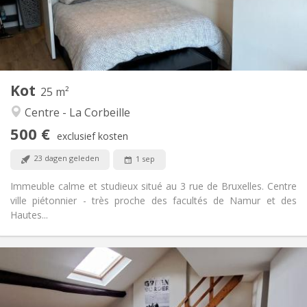
Inrichting
Privaat
Badkamer:
Gemeenschappelijk
Keuken:
2
25 m
Oppervlakte:
2
Private kamers:
Kot
Andere
25 m²
Ernstig, hartelijk, gemeenschappelijk, rustig
Sfeer:
Centre - La Corbeille
Nee
Toegang voor PBM:
500 €
Rookvrij
Roker:
exclusief kosten
Nee
Huisdieren:
23 dagen geleden
1 sep
Immeuble calme et studieux situé au 3 rue de Bruxelles. Centre
ville piétonnier - très proche des facultés de Namur et des
Hautes...
Praktische Informatie
360 €
Huur:
100 €
Kosten: