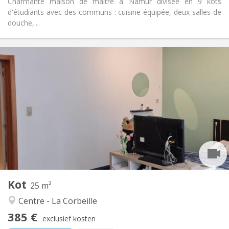
Charmante maison de maître à Namur divisée en 9 kots
d'étudiants avec des communs : cuisine équipée, deux salles de
douche,...
Praktische Informatie
385 €
Huur:
85 €
Kosten:
12 maanden
Duur:
Nee
Domiciliëring:
Inrichting
Gemeenschappelijk
Badkamer:
Gemeenschappelijk
Keuken:
2
25 m
Oppervlakte:
1
Private kamers:
Kot
Andere
25 m²
Rustig, hartelijk, ernstig, gemeenschappelijk
Sfeer:
Centre - La Corbeille
Nee
Toegang voor PBM:
385 €
Rookvrij
Roker:
exclusief kosten
Nee
Huisdieren: