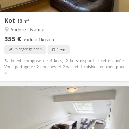
2
18 m
Oppervlakte:
1
Private kamers:
Kot
Andere
18 m²
Ernstig
Sfeer:
Andere - Namur
Nee
Toegang voor PBM:
355 €
Rookvrij
Roker:
exclusief kosten
Nee
Huisdieren:
25 dagen geleden
1 sep
Batiment composé de 4 kots, 2 kots disponible cette année.
Vous partagerez 2 douches et 2 wcs et 1 cuisines équipée pour
4...
Praktische Informatie
325 €
Huur:
100 €
Kosten:
12 maanden
Duur:
Nee
Domiciliëring:
Inrichting