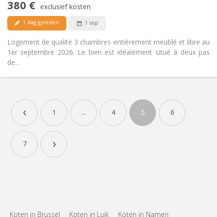
380 €
Rookvrij
Roker:
exclusief kosten
Nee
Huisdieren:
1 dag geleden
1 sep
Logement de qualité 3 chambres entièrement meublé et libre au
1er septembre 2026. Le bien est idéalement situé à deux pas
de...
‹
1
...
4
5
6
›
7
Koten in Brussel
Koten in Luik
Koten in Namen