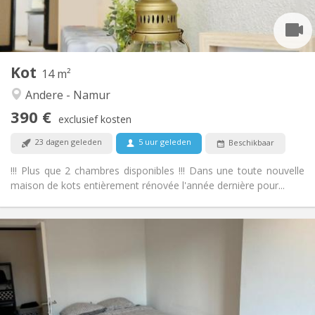
Privaat
Badkamer:
Gemeenschappelijk
Keuken:
2
14 m
Oppervlakte:
2
Private kamers:
Kot
Andere
14 m²
Ernstig, gemeenschappelijk, rustig, hartelijk
Sfeer:
Andere - Namur
Nee
Toegang voor PBM:
390 €
Rookvrij
Roker:
exclusief kosten
Nee
Huisdieren:
23 dagen geleden
5 uur geleden
Beschikbaar
!!! Plus que 2 chambres disponibles !!! Dans une toute nouvelle
maison de kots entièrement rénovée l'année dernière pour...
Praktische Informatie
500 €
Huur:
50 €
Kosten:
12 maanden
Duur:
Nee
Domiciliëring: