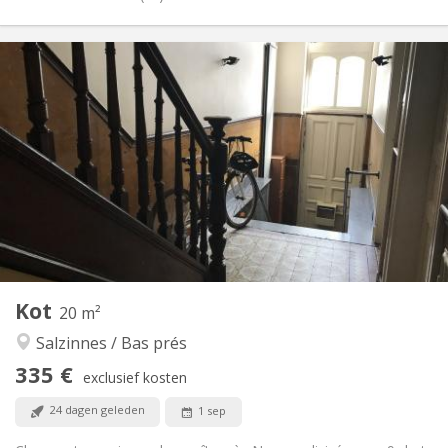
Praktische Informatie
335 €
Huur:
75 €
Kosten:
12 maanden
Duur:
Nee
Domiciliëring:
Inrichting
Gemeenschappelijk
Badkamer:
Gemeenschappelijk
Keuken:
2
20 m
Oppervlakte:
1
Private kamers:
Kot
Andere
20 m²
Gemeenschappelijk
Sfeer:
Salzinnes / Bas prés
Nee
Toegang voor PBM:
335 €
Rookvrij
Roker:
exclusief kosten
Nee
Huisdieren:
24 dagen geleden
1 sep