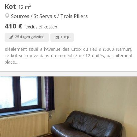
Kot
Andere
12 m²
Hartelijk, rustig, gemeenschappelijk
Sfeer:
Sources / St Servais / Trois Piliers
Ja
Toegang voor PBM:
410 €
Rookvrij
Roker:
exclusief kosten
Nee
Huisdieren:
25 dagen geleden
1 sep
Idéalement situé à l'Avenue des Croix du Feu 9 (5000 Namur),
ce kot se trouve dans un immeuble de 12 unités, parfaitement
placé...
Praktische Informatie
355 €
Huur:
45 €
Kosten:
12 maanden
Duur:
Toegelaten
Domiciliëring:
Inrichting
Gemeenschappelijk
Badkamer:
Gemeenschappelijk
Keuken: