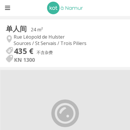
单人间
24 m²
Rue Léopold de Hulster
Sources / St Servais / Trois Piliers
435 €
不含杂费
KN 1300