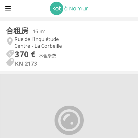
合租房
16 m²
Rue de l'Inquiétude
Centre - La Corbeille
370 €
不含杂费
KN 2173