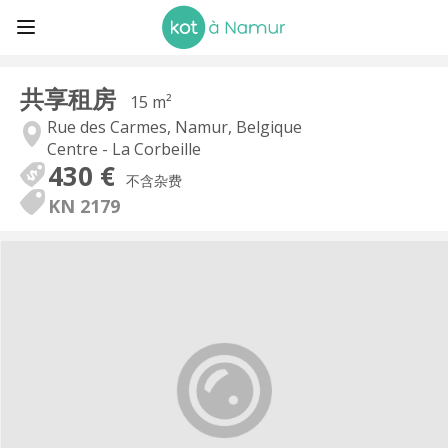
共享租房
15 m²
Rue des Carmes, Namur, Belgique
Centre - La Corbeille
430 €
不含杂费
KN 2179