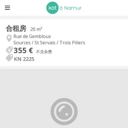
合租房
20 m²
Rue de Gembloux
Sources / St Servais / Trois Piliers
355 €
不含杂费
KN 2225