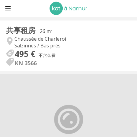
共享租房
26 m²
Chaussée de Charleroi
Salzinnes / Bas prés
495 €
不含杂费
KN 3566