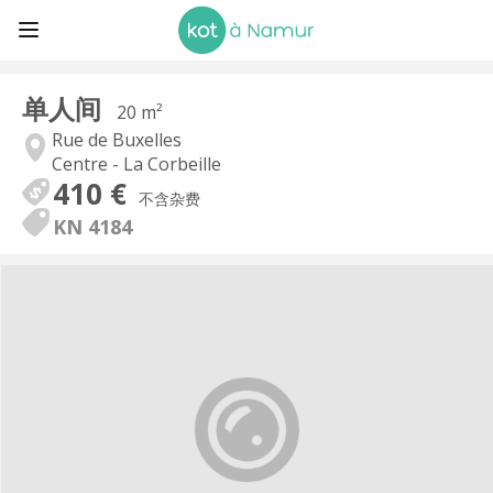
单人间
20 m²
Rue de Buxelles
Centre - La Corbeille
410 €
不含杂费
KN 4184