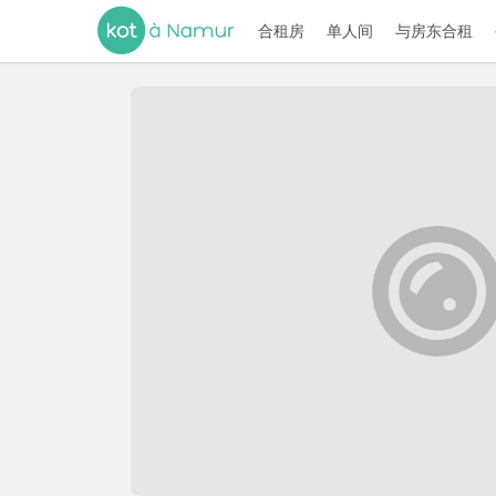
合租房
单人间
与房东合租