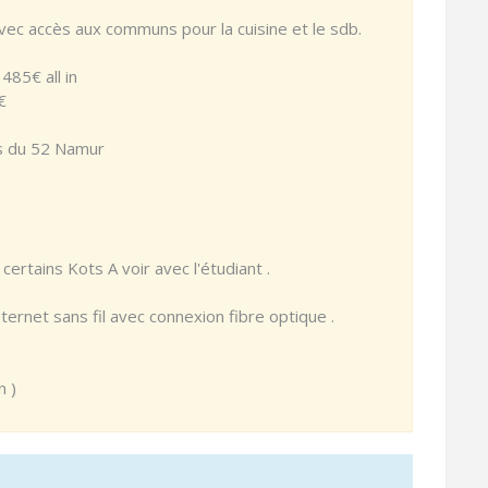
ec accès aux communs pour la cuisine et le sdb.
485€ all in
€
ts du 52 Namur
ertains Kots A voir avec l'étudiant .
internet sans fil avec connexion fibre optique .
n )