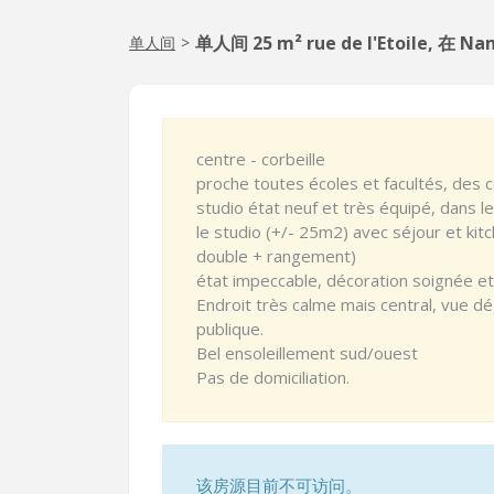
单人间 25 m² rue de l'Etoile, 在 Na
单人间
>
centre - corbeille
proche toutes écoles et facultés, des 
studio état neuf et très équipé, dans l
le studio (+/- 25m2) avec séjour et kit
double + rangement)
état impeccable, décoration soignée e
Endroit très calme mais central, vue dé
publique.
Bel ensoleillement sud/ouest
Pas de domiciliation.
该房源目前不可访问。