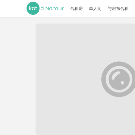
合租房
单人间
与房东合租