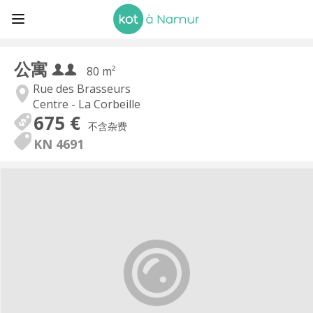
公寓
80 m²
Rue des Brasseurs
Centre - La Corbeille
675 €
不含杂费
KN 4691