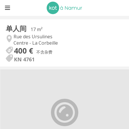
单人间
17 m²
Rue des Ursulines
Centre - La Corbeille
400 €
不含杂费
KN 4761