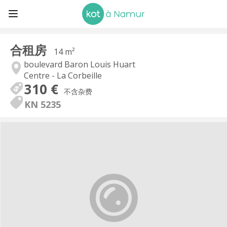
合租房
14 m²
boulevard Baron Louis Huart
Centre - La Corbeille
310 €
不含杂费
KN 5235