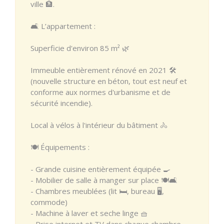
ville 🏦.
🛋️ L’appartement :
Superficie d'environ 85 m² 🌿
Immeuble entièrement rénové en 2021 🛠️
(nouvelle structure en béton, tout est neuf et
conforme aux normes d'urbanisme et de
sécurité incendie).
Local à vélos à l'intérieur du bâtiment 🚴
🍽️ Équipements :
- Grande cuisine entièrement équipée 🍳
- Mobilier de salle à manger sur place 🍽️🛋️
- Chambres meublées (lit 🛏️, bureau 🖥️,
commode)
- Machine à laver et seche linge 🧺
- Prise internet et TV dans chaque chambre