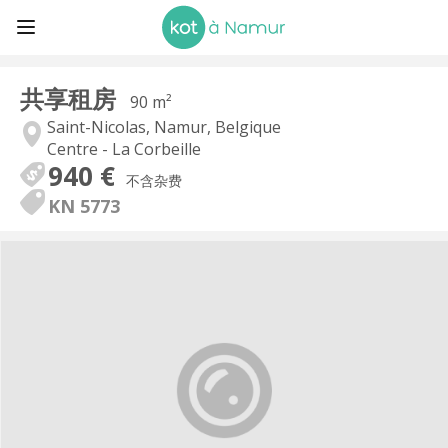
共享租房
90 m²
Saint-Nicolas, Namur, Belgique
Centre - La Corbeille
940 €
不含杂费
KN 5773