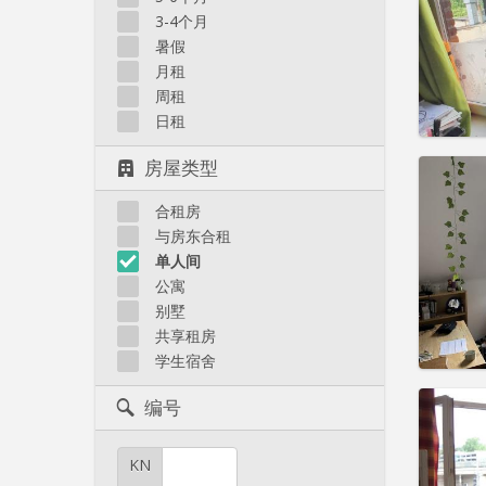
住房登
3-4个月
租期:
1
水电费:
暑假
租金:
4
月租
周租
实用
日租
房屋类型
合租房
住房登
与房东合租
租期:
1
单人间
水电费:
公寓
租金:
4
别墅
共享租房
实用
学生宿舍
编号
KN
住房登