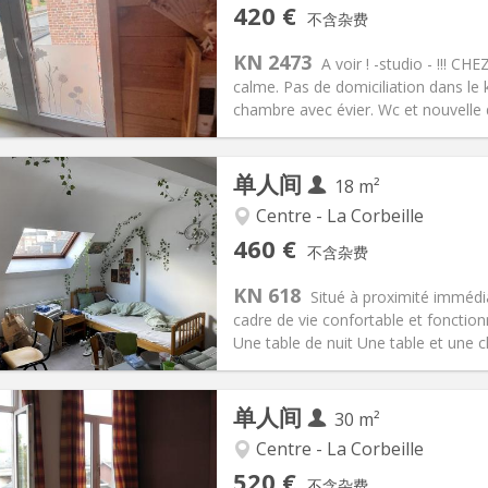
记:
否
私人房间:
2
420 €
不含杂费
0个月
面积:
16 m
2
30 €
厨房:
房间内
KN 2473
A voir ! -studio - !!! C
20 €
浴室:
独立
calme. Pas de domiciliation dans le k
信息
布局
chambre avec évier. Wc et nouvelle d
单人间
18 m²
Centre - La Corbeille
记:
否
私人房间:
2
460 €
不含杂费
2个月
面积:
18 m
2
75 €
厨房:
房间内
KN 618
Situé à proximité immédia
60 €
浴室:
独立
cadre de vie confortable et fonction
信息
布局
Une table de nuit Une table et une c
单人间
30 m²
Centre - La Corbeille
记:
否
私人房间:
2
520 €
不含杂费