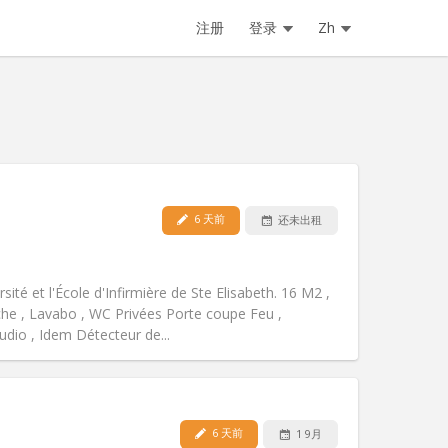
注册
登录
Zh
6 天前
还未出租
宠物:
可登记
吸烟:
可吸烟
无障碍通道:
否
sité et l'École d'Infirmière de Ste Elisabeth. 16 M2 ,
氛围:
学习氛围, 温馨, 安静, 社区氛围
che , Lavabo , WC Privées Porte coupe Feu ,
其他
tudio , Idem Détecteur de...
6 天前
1 9月