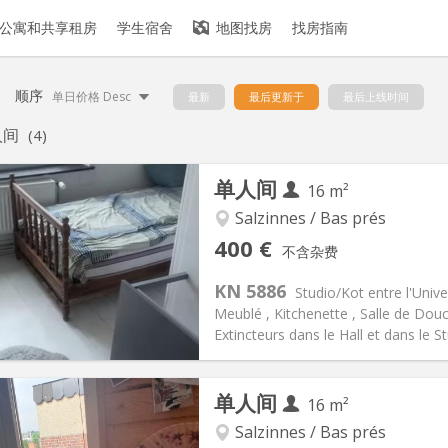
公寓和共享租房
学生宿舍
地图找房
找房指南
顺序
单日价格 Desc
最新
最后更新于
最后上线时间
人间
(4)
单人间
16 m²
Salzinnes / Bas prés
记:
可登记
私人房间:
1
400 €
不含杂费
2个月, 11个月, 10个月, 5-6个月
面积:
16 m
2
75 €
厨房:
房间内
KN 5886
Studio/Kot entre l'Univer
00 €
浴室:
独立
Meublé , Kitchenette , Salle de Dou
信息
布局
Extincteurs dans le Hall et dans le S
单人间
16 m²
Salzinnes / Bas prés