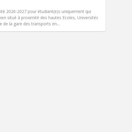
吸烟:
禁烟
无障碍通道:
否
té 2026-2027 pour étudiant(e)s uniquement qui
氛围:
学习氛围, 安静
bien situé à proximité des hautes Ecoles, Universités
其他
 de la gare des transports en...