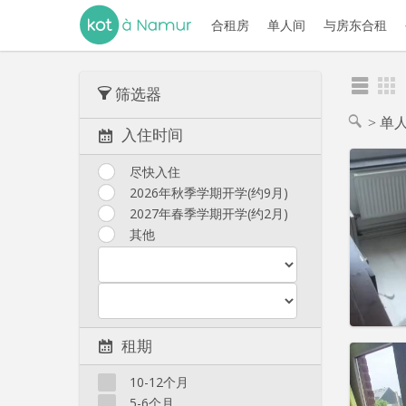
合租房
单人间
与房东合租
筛选器
单
入住时间
尽快入住
2026年秋季学期开学(约9月)
2027年春季学期开学(约2月)
住房登
租期:
1
其他
水电费:
租金:
4
实用
租期
10-12个月
5-6个月