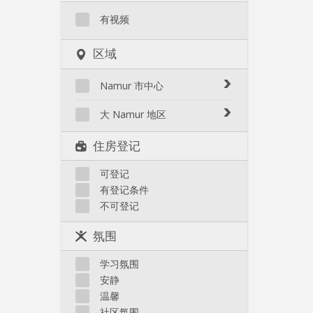
有视频
区域
Namur 市中心
Bomel-Heuvy
大 Namur 地区
Centre - La Corbeille
Belgrade
住房登记
Citadelle / La Plante
Bouge
Herbatte / Moulin à vent
Champion
可登记
Jambes
有登记条件
Flawinne
Salzinnes / Bas prés
不可登记
Malonne
Sources / St Servais / Trois
Montagne
Piliers
氛围
Velaine
其他
学习氛围
安静
温馨
社区氛围