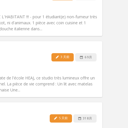
宠物:
否
吸烟:
禁烟
无障碍通道:
否
HEZ L'HABITANT !!! - pour 1 étudiant(e) non-fumeur très
氛围:
安静, 学习氛围, 温馨
ot, ni d'animaux. 1 pièce avec coin cuisine et 1
其他
ouche italienne dans...
3 天前
6 9月
宠物:
否
吸烟:
禁烟
无障碍通道:
否
te de l'école HEAJ, ce studio très lumineux offre un
氛围:
学习氛围
nel. La pièce de vie comprend : Un lit avec matelas
其他
haise Une...
5 天前
31 8月
宠物:
否