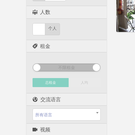
租期:
1
水电费:
人数
租金:
5
实用
个人
租金
不限租金
总租金
人均
交流语言
所有语言
视频