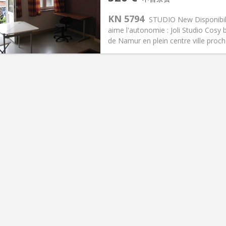
2个月
面积:
30 m
2
0 €
厨房:
独立（单独房间）
KN 5794
STUDIO New Disponibili
20 €
浴室:
独立
aime l'autonomie : Joli Studio Cosy 
信息
布局
de Namur en plein centre ville proche