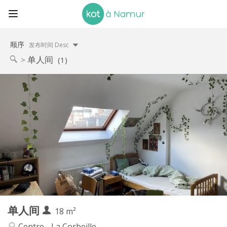
顺序
发布时间 Desc
单人间
(1)
实用信息
460 €
租金:
75 €
水电费:
12个月
租期:
否
住房登记:
布局
独立
浴室:
房间内
厨房:
2
18 m
面积:
2
私人房间:
单人间
其他
18 m²
学习氛围
氛围:
Centre - La Corbeille