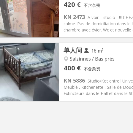
记:
否
私人房间:
2
420 €
不含杂费
0个月
面积:
16 m
2
30 €
厨房:
房间内
KN 2473
A voir ! -studio - !!! C
20 €
浴室:
独立
calme. Pas de domiciliation dans le k
信息
布局
chambre avec évier. Wc et nouvelle d
单人间
16 m²
Salzinnes / Bas prés
记:
可登记
私人房间:
1
400 €
不含杂费
2个月, 11个月, 10个月, 5-6个月
面积:
16 m
2
75 €
厨房:
房间内
KN 5886
Studio/Kot entre l'Univer
00 €
浴室:
独立
Meublé , Kitchenette , Salle de Dou
信息
布局
Extincteurs dans le Hall et dans le S