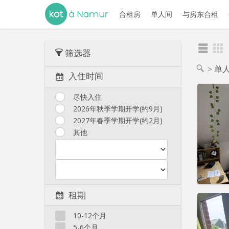
合租房
单人间
与房东合租
筛选器
单
入住时间
尽快入住
2026年秋季学期开学(约9月)
2027年春季学期开学(约2月)
住房登
租期:
1
其他
水电费:
租金:
4
实用
租期
10-12个月
5-6个月