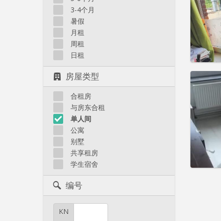
住房登
3-4个月
租期:
1
水电费:
暑假
租金:
4
月租
周租
实用
日租
房屋类型
合租房
住房登
与房东合租
租期:
1
单人间
水电费:
公寓
租金:
4
别墅
共享租房
实用
学生宿舍
编号
KN