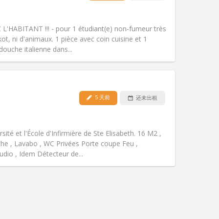
宠物:
否
吸烟:
禁烟
无障碍通道:
否
HEZ L'HABITANT !!! - pour 1 étudiant(e) non-fumeur très
氛围:
学习氛围, 温馨, 安静
ot, ni d'animaux. 1 pièce avec coin cuisine et 1
其他
ouche italienne dans...
5 天前
还未出租
宠物:
可登记
吸烟:
可吸烟
无障碍通道:
否
sité et l'École d'Infirmière de Ste Elisabeth. 16 M2 ,
氛围:
学习氛围, 温馨, 安静, 社区氛围
che , Lavabo , WC Privées Porte coupe Feu ,
其他
tudio , Idem Détecteur de...