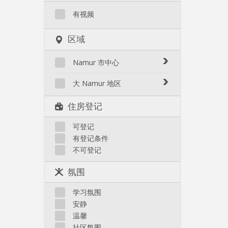
有视频
区域
Namur 市中心
Bomel-Heuvy
大 Namur 地区
Centre - La Corbeille
Belgrade
住房登记
Citadelle / La Plante
Bouge
Herbatte / Moulin à vent
Champion
可登记
Jambes
有登记条件
Flawinne
Salzinnes / Bas prés
不可登记
Malonne
Sources / St Servais / Trois
Montagne
Piliers
氛围
Velaine
其他
学习氛围
安静
温馨
社区氛围