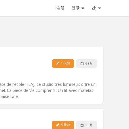
注册
登录
Zh
1 天前
6 9月
宠物:
否
吸烟:
禁烟
无障碍通道:
否
te de l'école HEAJ, ce studio très lumineux offre un
氛围:
学习氛围
nel. La pièce de vie comprend : Un lit avec matelas
其他
haise Une...
4 天前
1 9月