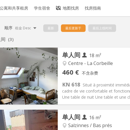
公寓和共享租房
学生宿舍
地图找房
找房指南
顺序
租金 Desc
最新
最后更新于
最后上线时间
人间
(3)
单人间
18 m²
Centre - La Corbeille
记:
否
私人房间:
2
460 €
不含杂费
2个月
面积:
18 m
2
75 €
厨房:
房间内
KN 618
Situé à proximité immédia
60 €
浴室:
独立
cadre de vie confortable et fonction
信息
布局
Une table de nuit Une table et une c
单人间
16 m²
Salzinnes / Bas prés