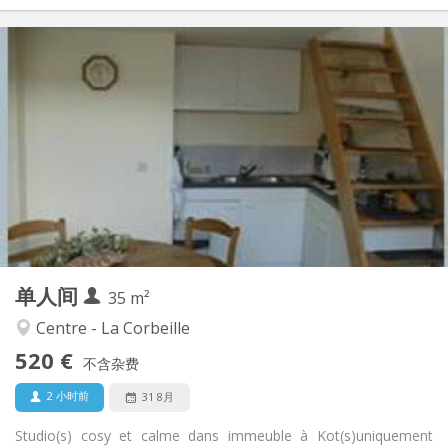
实用信息
520 €
租金:
0 €
水电费:
12个月
租期:
否
住房登记:
布局
独立
浴室:
独立（单独房间）
厨房:
2
35 m
面积:
2
私人房间:
单人间
其他
35 m²
安静, 学习氛围
氛围:
Centre - La Corbeille
否
无障碍通道:
520 €
禁烟
吸烟:
不含杂费
否
宠物:
2 小时前
31 8月
Studio(s) cosy et calme dans immeuble à Kot(s)uniquement