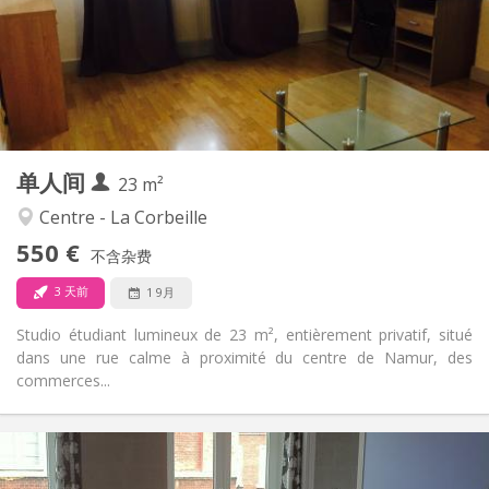
有登记条件
住房登记:
布局
独立
浴室:
独立（单独房间）
厨房:
2
23 m
面积:
3
私人房间:
单人间
其他
23 m²
安静, 学习氛围, 温馨
氛围:
Centre - La Corbeille
否
无障碍通道:
550 €
禁烟
吸烟:
不含杂费
否
宠物:
3 天前
1 9月
Studio étudiant lumineux de 23 m², entièrement privatif, situé
dans une rue calme à proximité du centre de Namur, des
commerces...
实用信息
520 € (1 个人)
租金: