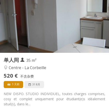
实用信息
520 €
租金:
0 €
水电费:
12个月
租期:
否
住房登记:
布局
独立
浴室:
房间内
厨房:
2
35 m
面积:
1
私人房间:
单人间
其他
35 m²
安静, 学习氛围
氛围:
Centre - La Corbeille
否
无障碍通道:
520 €
禁烟
吸烟:
不含杂费
否
宠物:
3 天前
31 8月
NEW DISPO. STUDIO INDIVIDUEL, toutes charges comprises,
cosy et complet uniquement pour étudiant(e)s idéalement
situé(s), dans le...