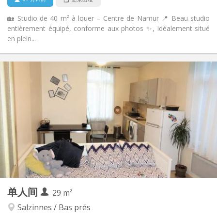
🏡 Studio de 40 m² à louer – Centre de Namur 📍 Beau studio
entièrement équipé, conforme aux photos ✨, idéalement situé
en plein...
实用信息
520 €
租金:
90 €
水电费:
12个月
租期:
否
住房登记:
布局
独立
浴室:
独立（单独房间）
厨房:
2
29 m
面积:
3
私人房间:
单人间
其他
29 m²
学习氛围
氛围:
Salzinnes / Bas prés
否
无障碍通道: