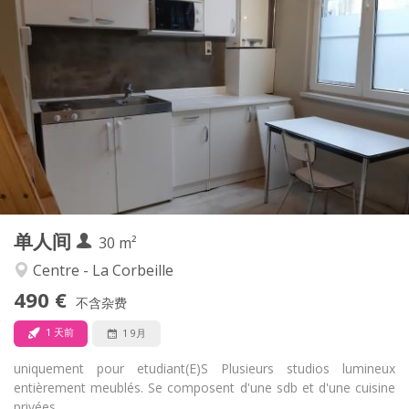
实用信息
490 €
租金:
60 €
水电费:
12个月
租期:
有登记条件
住房登记:
布局
独立
浴室:
房间内
厨房:
2
30 m
面积:
2
私人房间:
单人间
其他
30 m²
安静, 学习氛围, 温馨
氛围:
Centre - La Corbeille
否
无障碍通道:
490 €
禁烟
吸烟:
不含杂费
否
宠物:
1 天前
1 9月
uniquement pour etudiant(E)S Plusieurs studios lumineux
entièrement meublés. Se composent d'une sdb et d'une cuisine
privées....