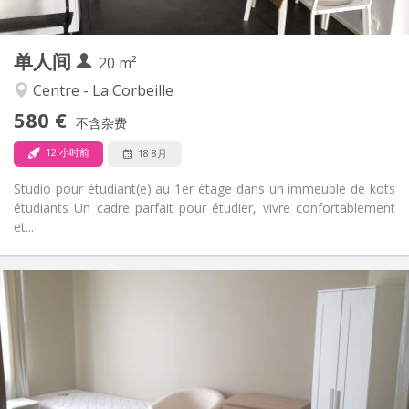
2
20 m
面积:
3
私人房间:
单人间
其他
20 m²
安静
氛围:
Centre - La Corbeille
否
无障碍通道:
580 €
禁烟
吸烟:
不含杂费
否
宠物:
12 小时前
18 8月
Studio pour étudiant(e) au 1er étage dans un immeuble de kots
étudiants Un cadre parfait pour étudier, vivre confortablement
et...
实用信息
575 €
租金:
135 €
水电费:
12个月
租期:
否
住房登记:
布局