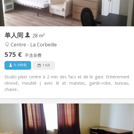
独立
浴室:
房间内
厨房:
2
28 m
面积:
3
私人房间:
单人间
其他
28 m²
学习氛围, 安静, 温馨
氛围:
Centre - La Corbeille
否
无障碍通道:
575 €
禁烟
吸烟:
不含杂费
否
宠物:
9 小时前
1 9月
Studio plein centre à 2 min des facs et de le gare. Entièrement
rénové, meublé ( avec lit et matelas, garde-robe, bureau,
chaise...
实用信息
550 €
租金:
100 €
水电费:
12个月
租期: