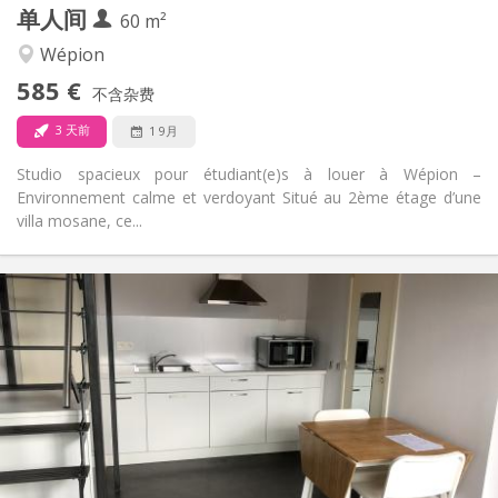
单人间
其他
60 m²
学习氛围, 温馨, 安静
氛围:
Wépion
否
无障碍通道:
585 €
禁烟
吸烟:
不含杂费
否
宠物:
3 天前
1 9月
Studio spacieux pour étudiant(e)s à louer à Wépion –
Environnement calme et verdoyant Situé au 2ème étage d’une
villa mosane, ce...
实用信息
580 €
租金:
60 €
水电费:
12个月
租期:
否
住房登记:
布局
独立
浴室:
独立（单独房间）
厨房: