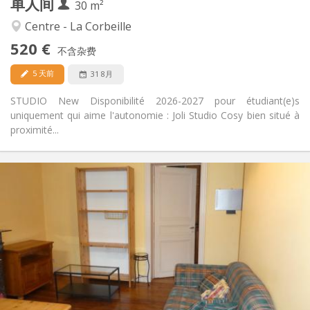
单人间
其他
30 m²
安静, 学习氛围
氛围:
Centre - La Corbeille
否
无障碍通道:
520 €
禁烟
吸烟:
不含杂费
否
宠物:
5 天前
31 8月
STUDIO New Disponibilité 2026-2027 pour étudiant(e)s
uniquement qui aime l'autonomie : Joli Studio Cosy bien situé à
proximité...
实用信息
510 €
租金:
135 €
水电费:
12个月
租期:
有登记条件
住房登记:
布局
独立
浴室:
独立（单独房间）
厨房:
2