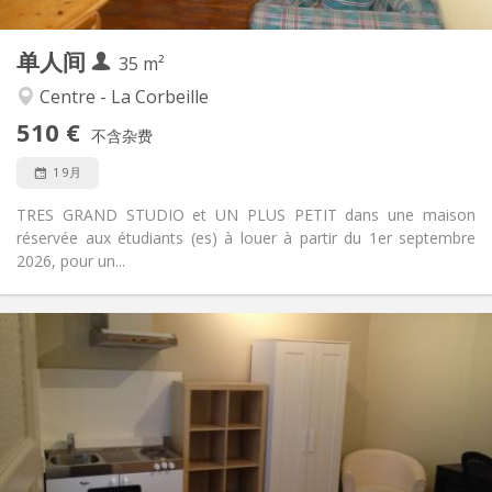
35 m
面积:
3
私人房间:
单人间
其他
35 m²
安静, 温馨, 学习氛围
氛围:
Centre - La Corbeille
否
无障碍通道:
510 €
禁烟
吸烟:
不含杂费
否
宠物:
1 9月
TRES GRAND STUDIO et UN PLUS PETIT dans une maison
réservée aux étudiants (es) à louer à partir du 1er septembre
2026, pour un...
实用信息
505 €
租金:
130 €
水电费:
12个月
租期:
否
住房登记:
布局