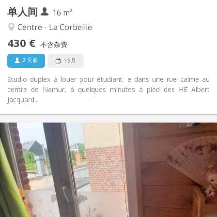
单人间
其他
16 m²
学习氛围
氛围:
Centre - La Corbeille
否
无障碍通道:
430 €
禁烟
吸烟:
不含杂费
否
宠物:
2 天前
1 9月
Studio duplex à louer pour étudiant. e dans une rue calme au
centre de Namur, à quelques minutes à pied des HE Albert
Jacquard...
实用信息
420 €
租金:
30 €
水电费:
10个月
租期:
否
住房登记:
布局
独立
浴室:
房间内
厨房: