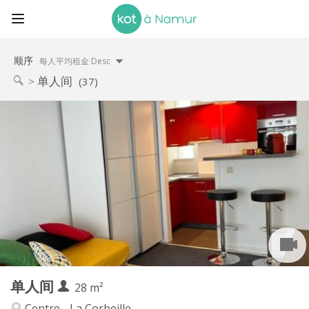
顺序
每人平均租金 Desc
单人间
(37)
实用信息
720 €
租金:
180 €
水电费:
12个月
租期:
可登记
住房登记:
布局
独立
浴室:
独立（单独房间）
厨房:
2
28 m
面积:
3
私人房间:
单人间
其他
28 m²
安静, 温馨, 学习氛围
氛围:
Centre - La Corbeille