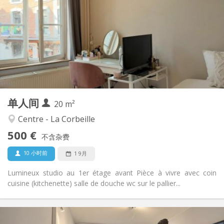
50 €
水电费:
12个月
租期:
可登记
住房登记:
布局
独立
浴室:
房间内
厨房:
2
20 m
面积:
1
私人房间:
单人间
其他
20 m²
安静
氛围:
Centre - La Corbeille
否
无障碍通道:
500 €
禁烟
吸烟:
不含杂费
否
宠物:
10 小时前
1 9月
Lumineux studio au 1er étage avant Pièce à vivre avec coin
cuisine (kitchenette) salle de douche wc sur le pallier...
实用信息