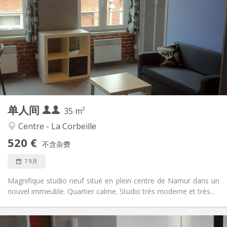
80 € (1 个人)
水电费:
12个月
租期:
否
住房登记:
布局
独立
浴室:
独立（单独房间）
厨房:
2
35 m
面积:
4
私人房间:
单人间
其他
35 m²
学习氛围
氛围:
Centre - La Corbeille
否
无障碍通道:
520 €
可吸烟
吸烟:
不含杂费
否
宠物:
7 9月
Magnifique studio neuf situé en plein centre de Namur dans un
nouvel immeuble. Quartier calme. Studio très moderne et très...