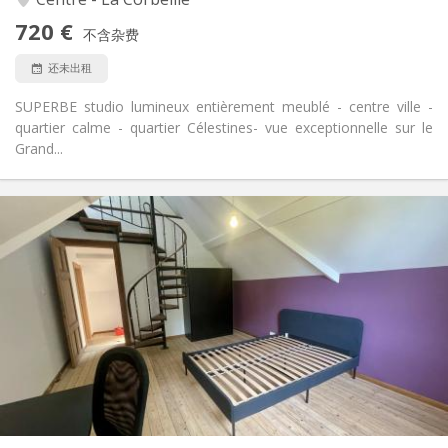
否
无障碍通道:
720 €
禁烟
吸烟:
不含杂费
否
宠物:
还未出租
SUPERBE studio lumineux entièrement meublé - centre ville -
quartier calme - quartier Célestines- vue exceptionnelle sur le
Grand...
实用信息
585 €
租金:
85 €
水电费:
12个月, 11个月, 10个月
租期:
否
住房登记:
布局
独立
浴室:
共用
厨房:
2
60 m
面积:
4
私人房间: