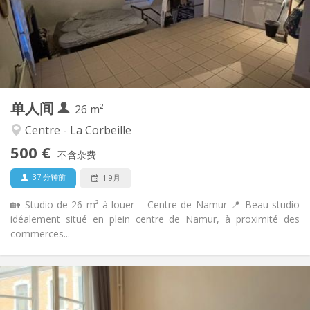
布局
独立
浴室:
房间内
厨房:
2
26 m
面积:
1
私人房间:
单人间
其他
26 m²
安静
氛围:
Centre - La Corbeille
否
无障碍通道:
500 €
可吸烟
吸烟:
不含杂费
否
宠物:
37 分钟前
1 9月
🏡 Studio de 26 m² à louer – Centre de Namur 📍 Beau studio
idéalement situé en plein centre de Namur, à proximité des
commerces...
实用信息
500 €
租金: