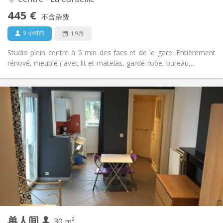
否
无障碍通道:
445 €
禁烟
吸烟:
不含杂费
否
宠物:
9 小时前
1 9月
Studio plein centre à 5 min des facs et de le gare. Entièrement
rénové, meublé ( avec lit et matelas, garde-robe, bureau,...
实用信息
435 €
租金:
100 €
水电费:
12个月
租期:
有登记条件
住房登记:
布局
独立
浴室:
独立（单独房间）
厨房:
2
30 m
面积:
2
私人房间:
单人间
其他
30 m²