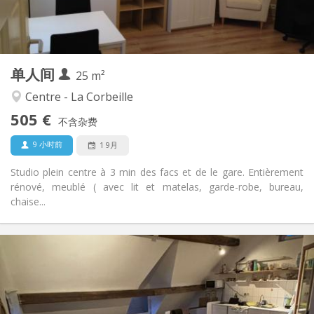
独立
浴室:
房间内
厨房:
2
25 m
面积:
2
私人房间:
单人间
其他
25 m²
安静, 温馨, 学习氛围
氛围:
Centre - La Corbeille
否
无障碍通道:
505 €
禁烟
吸烟:
不含杂费
否
宠物:
9 小时前
1 9月
Studio plein centre à 3 min des facs et de le gare. Entièrement
rénové, meublé ( avec lit et matelas, garde-robe, bureau,
chaise...
实用信息
500 €
租金:
70 €
水电费:
12个月
租期:
否
住房登记: