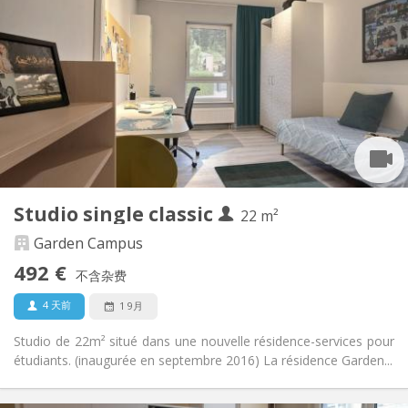
492 €
租金:
218 €
水电费:
12个月, 11个月
租期:
有登记条件
住房登记:
布局
独立
浴室:
房间内
厨房:
2
22 m
面积:
2
私人房间:
Studio single classic
其他
22 m²
学习氛围, 安静, 温馨
氛围:
Garden Campus
是
无障碍通道:
492 €
禁烟
吸烟:
不含杂费
否
宠物:
4 天前
1 9月
Studio de 22m² situé dans une nouvelle résidence-services pour
étudiants. (inaugurée en septembre 2016) La résidence Garden...