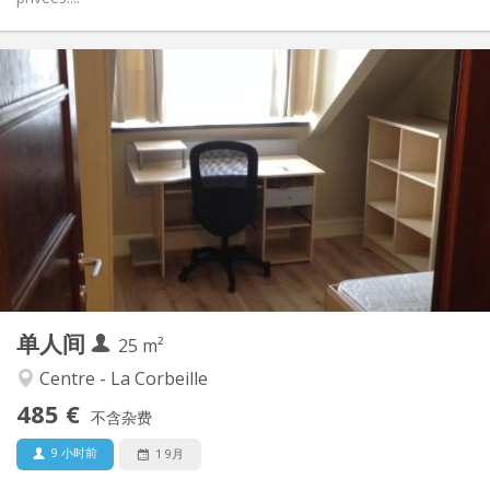
实用信息
485 €
租金:
120 €
水电费:
12个月
租期:
否
住房登记:
布局
独立
浴室:
独立（单独房间）
厨房:
2
25 m
面积:
2
私人房间:
单人间
其他
25 m²
温馨, 学习氛围, 安静
氛围:
Centre - La Corbeille
否
无障碍通道:
485 €
禁烟
吸烟:
不含杂费
否
宠物:
9 小时前
1 9月