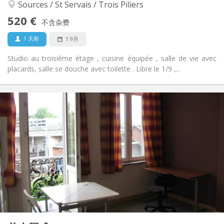
安静
氛围:
Sources / St Servais / Trois Piliers
否
无障碍通道:
520 €
禁烟
吸烟:
不含杂费
否
宠物:
1 天前
1 9月
Studio au troisième étage , cuisine équipée , salle de vie avec
placards, salle se douche avec toilette . Libre le 1/9 ,...
实用信息
520 €
租金:
0 €
水电费:
12个月
租期:
否
住房登记:
布局
独立
浴室:
独立（单独房间）
厨房:
2
30 m
面积:
2
私人房间: