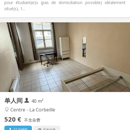
pour étudiant(e)s (pas de domiciliation possible) idéalement
situé(s), 1...
实用信息
520 €
租金:
80 €
水电费:
12个月
租期:
否
住房登记:
布局
独立
浴室:
独立（单独房间）
厨房:
2
40 m
面积:
3
私人房间:
单人间
其他
40 m²
学习氛围, 温馨, 安静
氛围:
Centre - La Corbeille
否
无障碍通道:
520 €
可吸烟
吸烟:
不含杂费
否
宠物:
37 分钟前
还未出租