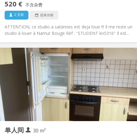
520 €
禁烟
吸烟:
不含杂费
否
宠物:
2 天前
还未出租
ATTENTION, ce studio a salzinnes est deja loue !!! Il me reste un
studio à louer à Namur Bouge Réf : "STUDENT kn5316" Il est...
实用信息
520 €
租金:
120 €
水电费:
12个月
租期:
可登记
住房登记:
布局
独立
浴室:
独立（单独房间）
厨房:
2
30 m
面积:
3
私人房间:
单人间
其他
30 m²