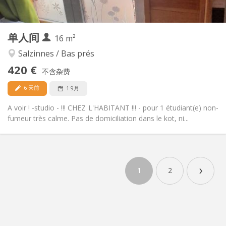
2
16 m
面积:
2
私人房间:
单人间
其他
16 m²
安静, 温馨, 学习氛围
氛围:
Salzinnes / Bas prés
否
无障碍通道:
420 €
禁烟
吸烟:
不含杂费
否
宠物:
6 天前
1 9月
A voir ! -studio - !!! CHEZ L'HABITANT !!! - pour 1 étudiant(e) non-
fumeur très calme. Pas de domiciliation dans le kot, ni...
›
1
2