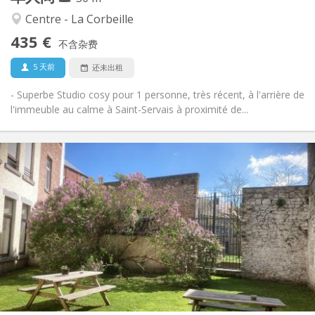
温馨, 学习氛围, 社区氛围, 安静
氛围:
Centre - La Corbeille
否
无障碍通道:
435 €
禁烟
吸烟:
不含杂费
否
宠物:
5 天前
还未出租
- Superbe Studio cosy pour 1 personne, très récent, à l'arrière de
l'immeuble au calme à Saint-Servais à proximité de...
实用信息
430 €
租金:
110 €
水电费:
12个月
租期:
否
住房登记:
布局
独立
浴室:
房间内
厨房:
2
16 m
面积:
2
私人房间: