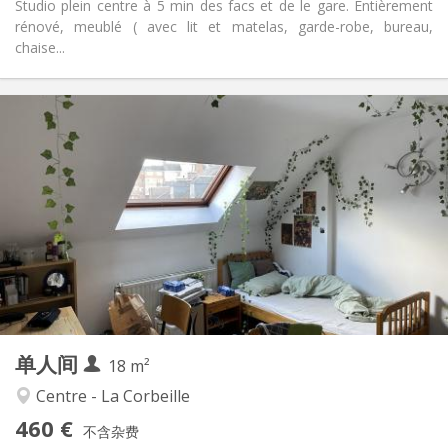
Studio plein centre à 5 min des facs et de le gare. Entièrement
rénové, meublé ( avec lit et matelas, garde-robe, bureau,
chaise...
实用信息
460 €
租金:
75 €
水电费:
12个月
租期:
否
住房登记:
布局
独立
浴室:
房间内
厨房:
2
18 m
面积:
2
私人房间:
单人间
其他
18 m²
学习氛围
氛围:
Centre - La Corbeille
否
无障碍通道:
460 €
禁烟
吸烟:
不含杂费