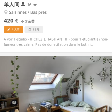
单人间
其他
16 m²
安静, 温馨, 学习氛围
氛围:
Salzinnes / Bas prés
否
无障碍通道:
420 €
禁烟
吸烟:
不含杂费
否
宠物:
4 天前
1 9月
A voir ! -studio - !!! CHEZ L'HABITANT !!! - pour 1 étudiant(e) non-
fumeur très calme. Pas de domiciliation dans le kot, ni...
实用信息
460 €
租金:
75 €
水电费:
12个月
租期:
否
住房登记:
布局
独立
浴室:
房间内
厨房:
2
18 m
面积: