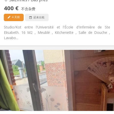
否
无障碍通道:
400 €
可吸烟
吸烟:
不含杂费
可登记
宠物:
4 天前
还未出租
Studio/Kot entre l'Université et l'École d'Infirmière de Ste
Elisabeth. 16 M2 , Meublé , Kitchenette , Salle de Douche ,
Lavabo...
实用信息
420 €
租金:
30 €
水电费:
10个月
租期:
否
住房登记:
布局
独立
浴室:
房间内
厨房:
2
16 m
面积:
2
私人房间: