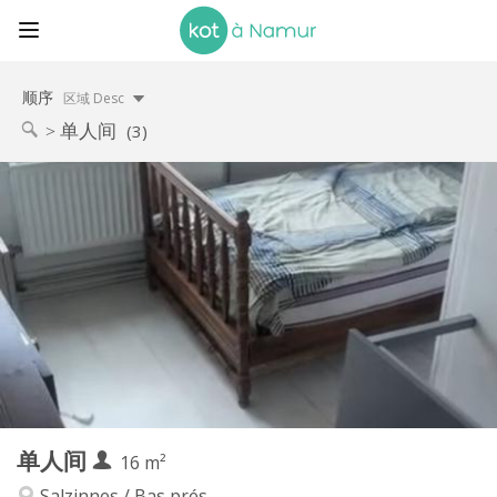
顺序
区域 Desc
单人间
(3)
实用信息
400 €
租金:
75 €
水电费:
12个月, 11个月, 10个月, 5-6个月
租期:
可登记
住房登记:
布局
独立
浴室:
房间内
厨房:
2
16 m
面积:
1
私人房间:
单人间
其他
16 m²
安静, 社区氛围, 温馨, 学习氛围
氛围:
Salzinnes / Bas prés