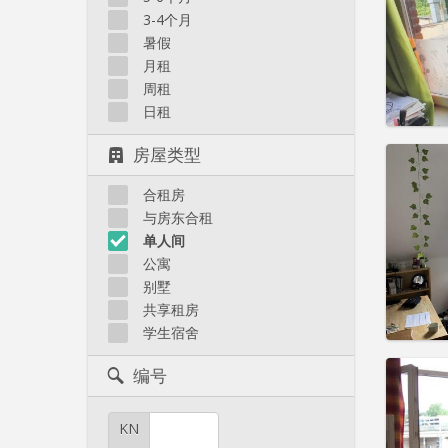
住房登
3-4个月
租期:
1
水电费:
暑假
租金:
4
月租
周租
实用
日租
房屋类型
合租房
住房登
与房东合租
租期:
1
单人间
水电费:
公寓
租金:
4
别墅
共享租房
实用
学生宿舍
编号
KN
住房登