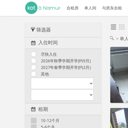
合租房
单人间
与房东合租
筛选器
单
入住时间
尽快入住
2026年秋季学期开学(约9月)
2027年春季学期开学(约2月)
住房登
租期:
1
其他
水电费:
租金:
4
实用
租期
10-12个月
5-6个月