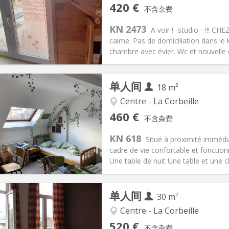
记:
否
私人房间:
2
420 €
不含杂费
0个月
面积:
16 m
2
30 €
厨房:
房间内
KN 2473
A voir ! -studio - !!! C
20 €
浴室:
独立
calme. Pas de domiciliation dans le k
信息
布局
chambre avec évier. Wc et nouvelle d
单人间
18 m²
Centre - La Corbeille
记:
否
私人房间:
2
460 €
不含杂费
2个月
面积:
18 m
2
75 €
厨房:
房间内
KN 618
Situé à proximité immédia
60 €
浴室:
独立
cadre de vie confortable et fonction
信息
布局
Une table de nuit Une table et une c
单人间
30 m²
Centre - La Corbeille
记:
否
私人房间:
2
520 €
不含杂费