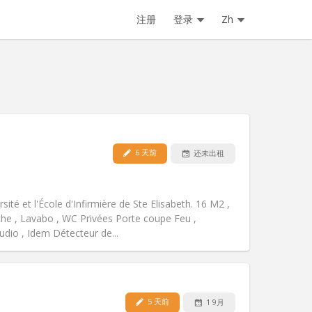
注册
登录
Zh
6 天前
还未出租
宠物:
可登记
吸烟:
可吸烟
无障碍通道:
否
sité et l'École d'Infirmière de Ste Elisabeth. 16 M2 ,
氛围:
学习氛围, 温馨, 安静, 社区氛围
che , Lavabo , WC Privées Porte coupe Feu ,
其他
tudio , Idem Détecteur de...
5 天前
1 9月