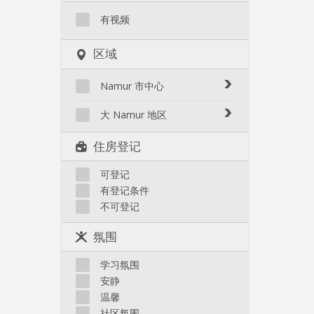
有视频
区域
Namur 市中心
Bomel-Heuvy
大 Namur 地区
Centre - La Corbeille
Belgrade
住房登记
Citadelle / La Plante
Bouge
Herbatte / Moulin à vent
Champion
可登记
Jambes
有登记条件
Flawinne
Salzinnes / Bas prés
不可登记
Malonne
Sources / St Servais / Trois
Montagne
Piliers
氛围
Velaine
其他
学习氛围
安静
温馨
社区氛围