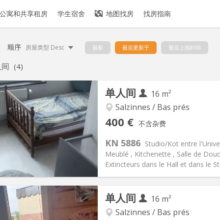
公寓和共享租房
学生宿舍
地图找房
找房指南
顺序
房屋类型 Desc
最新
最后更新于
最后上线时间
人间
(4)
单人间
16 m²
Salzinnes / Bas prés
记:
可登记
私人房间:
1
400 €
不含杂费
2个月, 11个月, 10个月, 5-6个月
面积:
16 m
2
75 €
厨房:
房间内
KN 5886
Studio/Kot entre l'Univer
00 €
浴室:
独立
Meublé , Kitchenette , Salle de Dou
信息
布局
Extincteurs dans le Hall et dans le S
单人间
16 m²
Salzinnes / Bas prés