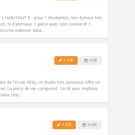
宠物:
否
吸烟:
禁烟
无障碍通道:
否
HEZ L'HABITANT !!! - pour 1 étudiant(e) non-fumeur très
氛围:
安静, 学习氛围, 温馨
ot, ni d'animaux. 1 pièce avec coin cuisine et 1
其他
ouche italienne dans...
2 天前
6 9月
宠物:
否
吸烟:
禁烟
无障碍通道:
否
te de l'école HEAJ, ce studio très lumineux offre un
氛围:
学习氛围
nel. La pièce de vie comprend : Un lit avec matelas
其他
haise Une...
4 天前
31 8月
宠物:
否