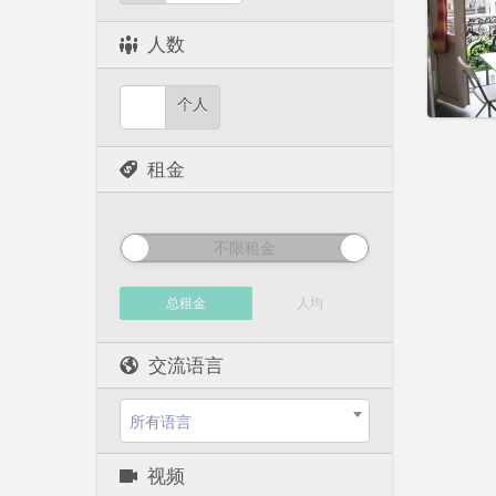
租期:
1
水电费:
人数
租金:
5
实用
个人
租金
不限租金
总租金
人均
交流语言
所有语言
视频