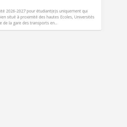
吸烟:
禁烟
无障碍通道:
否
té 2026-2027 pour étudiant(e)s uniquement qui
氛围:
学习氛围, 安静
bien situé à proximité des hautes Ecoles, Universités
其他
 de la gare des transports en...