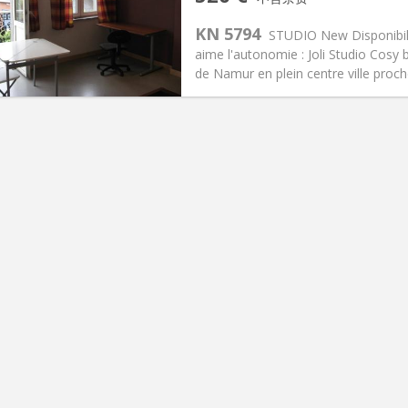
2个月
面积:
30 m
2
0 €
厨房:
独立（单独房间）
KN 5794
STUDIO New Disponibili
20 €
浴室:
独立
aime l'autonomie : Joli Studio Cosy 
信息
布局
de Namur en plein centre ville proche