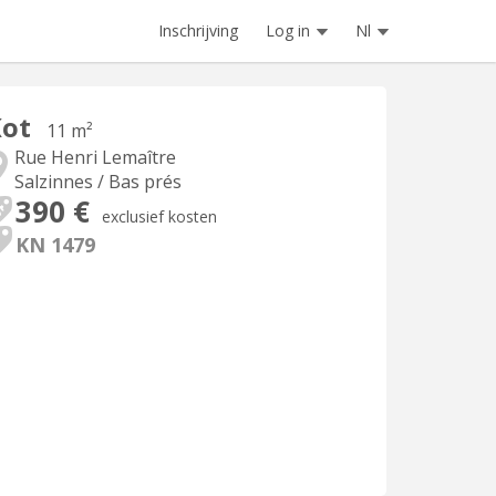
Inschrijving
Log in
Nl
Kot
11 m²
Rue Henri Lemaître
Salzinnes / Bas prés
390 €
exclusief kosten
KN 1479