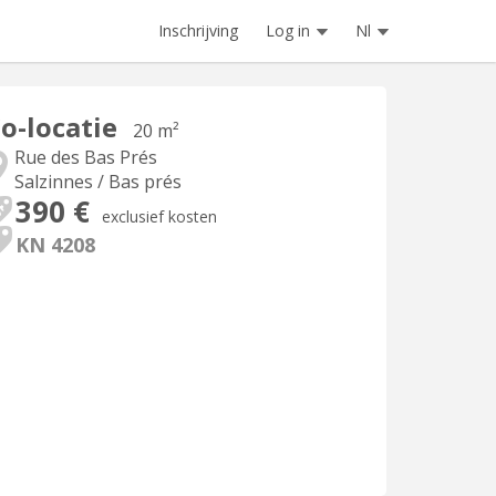
Inschrijving
Log in
Nl
o-locatie
20 m²
Rue des Bas Prés
Salzinnes / Bas prés
390 €
exclusief kosten
KN 4208