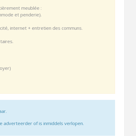
ntièrement meublée :
mmode et penderie).
icité, internet + entretien des communs.
taires.
loyer)
aar.
adverteerder of is inmiddels verlopen.