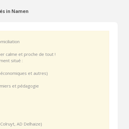
rés in Namen
iciliation
er calme et proche de tout !
ent situé :
s économiques et autres)
irmiers et pédagogie
Colruyt, AD Delhaize)