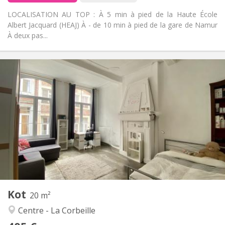
LOCALISATION AU TOP : À 5 min à pied de la Haute École
Albert Jacquard (HEAJ) À - de 10 min à pied de la gare de Namur
À deux pas...
Praktische Informatie
405 €
Huur:
30 €
Kosten:
Zomervakantie
Duur:
Nee
Domiciliëring:
Inrichting
Gemeenschappelijk
Badkamer:
Gemeenschappelijk
Keuken:
2
20 m
Oppervlakte:
1
Private kamers:
Kot
Andere
20 m²
Ernstig, hartelijk, rustig, gemeenschappelijk
Sfeer:
Centre - La Corbeille
Nee
Toegang voor PBM: