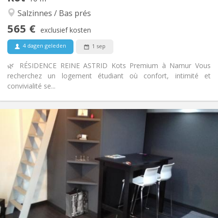
Gemeenschappelijk, rustig, hartelijk, ernstig
Sfeer:
Salzinnes / Bas prés
Nee
Toegang voor PBM:
565 €
Rookvrij
Roker:
exclusief kosten
Nee
Huisdieren:
4 dagen geleden
1 sep
🌿 RÉSIDENCE REINE ASTRID Kots Premium à Namur Vous
recherchez un logement étudiant où confort, intimité et
convivialité se...
Praktische Informatie
550 €
Huur:
30 €
Kosten:
12 maanden
Duur:
Nee
Domiciliëring:
Inrichting
Privaat
Badkamer:
Privé (aparte kamer)
Keuken:
2
35 m
Oppervlakte: