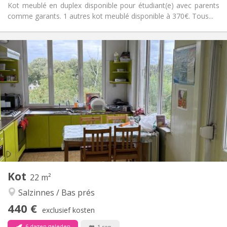
Kot meublé en duplex disponible pour étudiant(e) avec parents
comme garants. 1 autres kot meublé disponible à 370€. Tous...
Praktische Informatie
440 €
Huur:
120 €
Kosten:
12 maanden
Duur:
Toegelaten
Domiciliëring:
Inrichting
Gemeenschappelijk
Badkamer:
Gemeenschappelijk
Keuken:
2
22 m
Oppervlakte:
1
Private kamers:
Kot
Andere
22 m²
Ernstig, rustig
Sfeer:
Salzinnes / Bas prés
Nee
Toegang voor PBM:
440 €
Rookvrij
Roker:
exclusief kosten
Nee
Huisdieren:
6 dagen geleden
1 sep