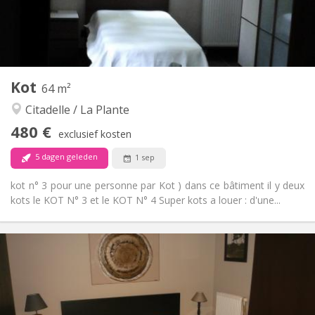
Inrichting
Privaat
Badkamer:
Gemeenschappelijk
Keuken:
2
64 m
Oppervlakte:
2
Private kamers:
Kot
Andere
64 m²
Rustig
Sfeer:
Citadelle / La Plante
Nee
Toegang voor PBM:
480 €
Rookvrij
Roker:
exclusief kosten
Nee
Huisdieren:
5 dagen geleden
1 sep
kot n° 3 pour une personne par Kot ) dans ce bâtiment il y deux
kots le KOT N° 3 et le KOT N° 4 Super kots a louer : d'une...
Praktische Informatie
480 €
Huur:
60 €
Kosten:
11 maanden
Duur:
Nee
Domiciliëring: