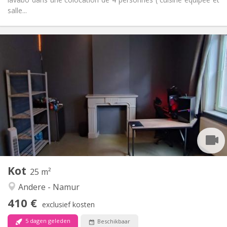
salle...
Praktische Informatie
410 €
Huur:
30 €
Kosten:
12 maanden
Duur:
Nee
Domiciliëring:
Inrichting
Gemeenschappelijk
Badkamer:
Gemeenschappelijk
Keuken:
2
25 m
Oppervlakte:
0
Private kamers:
Kot
Andere
25 m²
Ernstig, rustig, gemeenschappelijk, hartelijk
Sfeer:
Andere - Namur
Nee
Toegang voor PBM:
410 €
Rookvrij
Roker:
exclusief kosten
Nee
Huisdieren:
5 dagen geleden
Beschikbaar