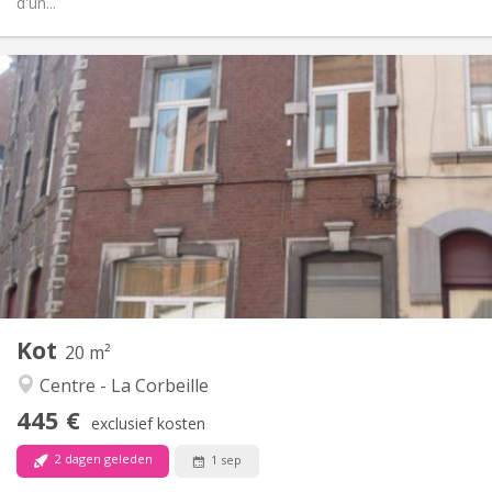
d'un...
Praktische Informatie
445 €
Huur:
0 €
Kosten:
12 maanden
Duur:
Nee
Domiciliëring:
Inrichting
Gemeenschappelijk
Badkamer:
Gemeenschappelijk
Keuken:
2
20 m
Oppervlakte:
1
Private kamers:
Kot
Andere
20 m²
Ernstig, hartelijk, rustig, gemeenschappelijk
Sfeer:
Centre - La Corbeille
Nee
Toegang voor PBM:
445 €
Rookvrij
Roker:
exclusief kosten
Nee
Huisdieren:
2 dagen geleden
1 sep