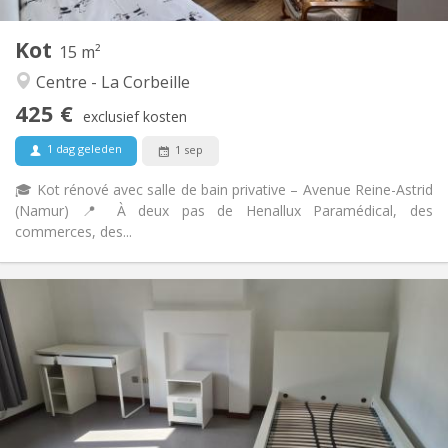
2
Private kamers:
Kot
Andere
15 m²
Ernstig, gemeenschappelijk, rustig, hartelijk
Sfeer:
Centre - La Corbeille
Nee
Toegang voor PBM:
425 €
Rookvrij
Roker:
exclusief kosten
Nee
Huisdieren:
1 dag geleden
1 sep
🎓 Kot rénové avec salle de bain privative – Avenue Reine-Astrid
(Namur) 📍 À deux pas de Henallux Paramédical, des
commerces, des...
Praktische Informatie
420 €
Huur:
0 €
Kosten:
12 maanden
Duur:
Nee
Domiciliëring:
Inrichting