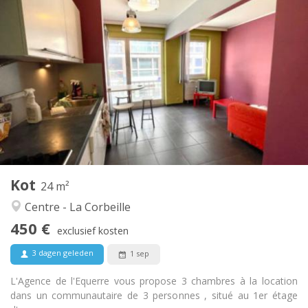
Praktische Informatie
450 €
Huur:
80 €
Kosten:
12 maanden
Duur:
Toegelaten
Domiciliëring:
Inrichting
Gemeenschappelijk
Badkamer:
Gemeenschappelijk
Keuken:
2
24 m
Oppervlakte:
3
Private kamers:
Kot
Andere
24 m²
Gemeenschappelijk, ernstig, hartelijk, rustig
Sfeer:
Centre - La Corbeille
Nee
Toegang voor PBM:
450 €
Rookvrij
Roker:
exclusief kosten
Nee
Huisdieren:
3 dagen geleden
1 sep
L'Agence de l'Equerre vous propose 3 chambres à la location
dans un communautaire de 3 personnes , situé au 1er étage