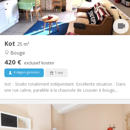
Inrichting
Privaat
Badkamer:
in de kamer
Keuken:
2
25 m
Oppervlakte:
2
Private kamers:
Kot
Andere
25 m²
Ernstig, rustig
Sfeer:
Bouge
Ja
Toegang voor PBM:
420 €
Rookvrij
Roker:
exclusief kosten
Nee
Huisdieren:
4 dagen geleden
1 sep
Kot - Studio totalement indépendant. Excellente situation : Dans
une rue calme, parallèle à la chaussée de Louvain à Bouge,...
Praktische Informatie
410 €
Huur:
40 €
Kosten: