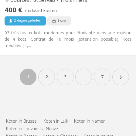
Nee
Toegang voor PBM:
400 €
Rookvrij
Roker:
exclusief kosten
Nee
Huisdieren:
2 dagen geleden
1 sep
03 très beaux kots modernes pour étudiante dans une maison
de 4 kots. Contrat de 10 mois (extension possible). Kots
meublés (lit,...
›
1
2
3
...
7
Koten in Brussel
Koten in Luik
Koten in Namen
Koten in Louvain-La-Neuve