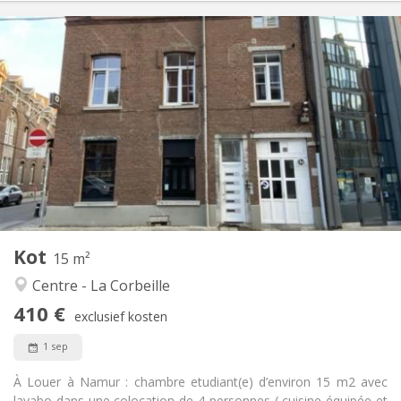
Praktische Informatie
410 €
Huur:
0 €
Kosten:
12 maanden
Duur:
Nee
Domiciliëring:
Inrichting
Gemeenschappelijk
Badkamer:
Gemeenschappelijk
Keuken:
2
15 m
Oppervlakte:
1
Private kamers:
Kot
Andere
15 m²
Gemeenschappelijk, rustig
Sfeer:
Centre - La Corbeille
Nee
Toegang voor PBM:
410 €
Rookvrij
Roker:
exclusief kosten
Nee
Huisdieren:
1 sep
À Louer à Namur : chambre etudiant(e) d’environ 15 m2 avec
lavabo dans une colocation de 4 personnes ( cuisine équipée et