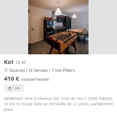
410 €
Huur:
125 €
Kosten:
12 maanden
Duur:
Met voorwaarden
Domiciliëring:
Inrichting
Privaat
Badkamer:
Gemeenschappelijk
Keuken:
2
12 m
Oppervlakte:
2
Private kamers:
Kot
Andere
12 m²
Gemeenschappelijk, hartelijk, rustig
Sfeer:
Sources / St Servais / Trois Piliers
Ja
Toegang voor PBM:
410 €
Rookvrij
Roker:
exclusief kosten
Nee
Huisdieren:
1 sep
Idéalement situé à l'Avenue des Croix du Feu 9 (5000 Namur),
ce kot se trouve dans un immeuble de 12 unités, parfaitement
placé...