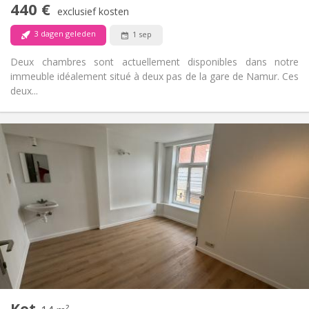
440 €
Rookvrij
Roker:
exclusief kosten
Nee
Huisdieren:
3 dagen geleden
1 sep
Deux chambres sont actuellement disponibles dans notre
immeuble idéalement situé à deux pas de la gare de Namur. Ces
deux...
Praktische Informatie
435 €
Huur:
120 €
Kosten:
12 maanden
Duur:
Toegelaten
Domiciliëring:
Inrichting
Gemeenschappelijk
Badkamer:
Privé (aparte kamer)
Keuken:
2
14 m
Oppervlakte:
1
Private kamers:
Kot