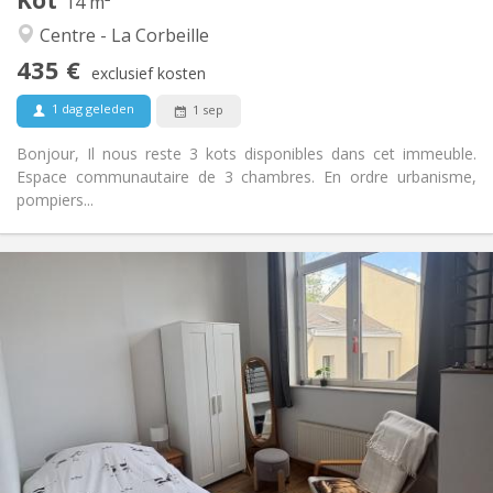
Andere
14 m²
Gemeenschappelijk, ernstig, hartelijk, rustig
Sfeer:
Centre - La Corbeille
Nee
Toegang voor PBM:
435 €
Rookvrij
Roker:
exclusief kosten
Nee
Huisdieren:
1 dag geleden
1 sep
Bonjour, Il nous reste 3 kots disponibles dans cet immeuble.
Espace communautaire de 3 chambres. En ordre urbanisme,
pompiers...
Praktische Informatie
425 €
Huur:
120 €
Kosten:
12 maanden
Duur:
Toegelaten
Domiciliëring:
Inrichting
Privaat
Badkamer:
Gemeenschappelijk
Keuken:
2
15 m
Oppervlakte: