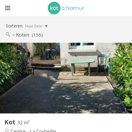
Sorteren
Huur Desc
Koten
(155)
Praktische Informatie
575 €
Huur:
0 €
Kosten:
12 maanden
Duur:
Nee
Domiciliëring:
Inrichting
Privaat
Badkamer:
Privé (aparte kamer)
Keuken:
2
32 m
Oppervlakte:
1
Private kamers:
Kot
Andere
32 m²
Hartelijk, ernstig, gemeenschappelijk, rustig
Sfeer:
Centre - La Corbeille