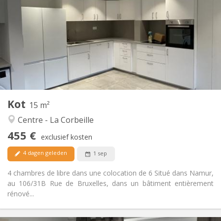
100 €
Kosten:
12 maanden
Duur:
Toegelaten
Domiciliëring:
Inrichting
Privaat
Badkamer:
Gemeenschappelijk
Keuken:
2
15 m
Oppervlakte:
2
Private kamers:
Kot
Andere
15 m²
Ernstig, rustig
Sfeer:
Centre - La Corbeille
Nee
Toegang voor PBM:
455 €
Rookvrij
Roker:
exclusief kosten
Nee
Huisdieren:
4 dagen geleden
1 sep
4 chambres de libre dans une colocation de 6 Situé dans Namur,
au 106/31B Rue de Bruxelles, dans un bâtiment entièrement
rénové...