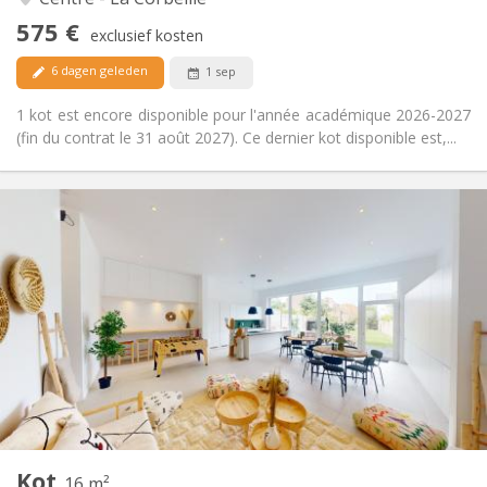
Nee
Toegang voor PBM:
575 €
Rookvrij
Roker:
exclusief kosten
Nee
Huisdieren:
6 dagen geleden
1 sep
1 kot est encore disponible pour l'année académique 2026-2027
(fin du contrat le 31 août 2027). Ce dernier kot disponible est,...
Praktische Informatie
565 €
Huur:
75 €
Kosten:
12 maanden
Duur:
Toegelaten
Domiciliëring:
Inrichting
Privaat
Badkamer:
Gemeenschappelijk
Keuken:
2
16 m
Oppervlakte:
2
Private kamers:
Kot
Andere
16 m²