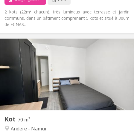
2 kots (22m² chacun), très lumineux avec terrasse et jardin
communs, dans un bâtiment comprenant 5 kots et situé à 300m
de ECNAS...
Praktische Informatie
440 €
Huur:
100 €
Kosten:
12 maanden
Duur:
Toegelaten
Domiciliëring:
Inrichting
Gemeenschappelijk
Badkamer:
Gemeenschappelijk
Keuken:
2
70 m
Oppervlakte:
1
Private kamers:
Kot
Andere
70 m²
Hartelijk
Sfeer:
Andere - Namur
Nee
Toegang voor PBM: