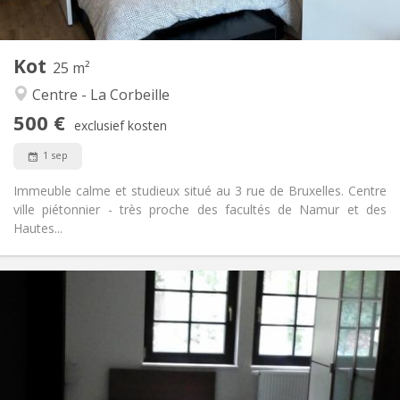
2
25 m
Oppervlakte:
2
Private kamers:
Kot
Andere
25 m²
Rustig, gemeenschappelijk, ernstig, hartelijk
Sfeer:
Centre - La Corbeille
Nee
Toegang voor PBM:
500 €
Rookvrij
Roker:
exclusief kosten
Nee
Huisdieren:
1 sep
Immeuble calme et studieux situé au 3 rue de Bruxelles. Centre
ville piétonnier - très proche des facultés de Namur et des
Hautes...
Praktische Informatie
480 €
Huur:
60 €
Kosten:
11 maanden
Duur:
Nee
Domiciliëring: