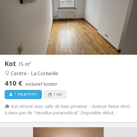
120 €
Kosten:
12 maanden
Duur:
Toegelaten
Domiciliëring:
Inrichting
Gemeenschappelijk
Badkamer:
Gemeenschappelijk
Keuken:
2
15 m
Oppervlakte:
1
Private kamers:
Kot
Andere
15 m²
Ernstig, gemeenschappelijk, hartelijk, rustig
Sfeer:
Centre - La Corbeille
Nee
Toegang voor PBM:
410 €
Rookvrij
Roker:
exclusief kosten
Nee
Huisdieren:
1 dag geleden
1 sep
🎓 Kot rénové avec salle de bain privative – Avenue Reine-Atrid -
à deux pas de "Henallux paramédical" Disponible début...
Praktische Informatie