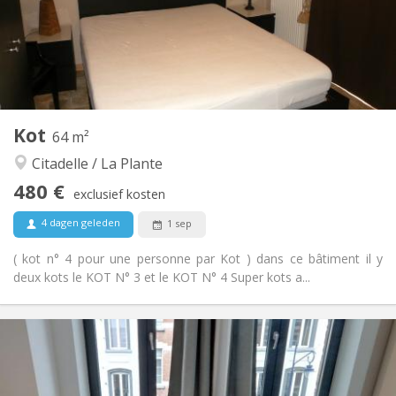
Inrichting
Privaat
Badkamer:
Gemeenschappelijk
Keuken:
2
64 m
Oppervlakte:
2
Private kamers:
Kot
Andere
64 m²
Ernstig, hartelijk, rustig, gemeenschappelijk
Sfeer:
Citadelle / La Plante
Nee
Toegang voor PBM:
480 €
Rookvrij
Roker:
exclusief kosten
Nee
Huisdieren:
4 dagen geleden
1 sep
( kot n° 4 pour une personne par Kot ) dans ce bâtiment il y
deux kots le KOT N° 3 et le KOT N° 4 Super kots a...
Praktische Informatie
475 €
Huur:
95 €
Kosten: