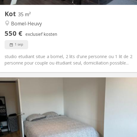
5
Private kamers:
Kot
Andere
35 m²
Rustig
Sfeer:
Bomel-Heuvy
Nee
Toegang voor PBM:
550 €
Rookvrij
Roker:
exclusief kosten
Nee
Huisdieren:
1 sep
studio etudiant situe a bomel, 2 lits d'une personne ou 1 lit de 2
personne pour couple ou étudiant seul, domiciliation possible...
Praktische Informatie
500 €
Huur:
50 €
Kosten:
12 maanden
Duur:
Nee
Domiciliëring:
Inrichting
Privaat
Badkamer:
Gemeenschappelijk
Keuken: