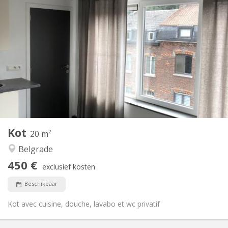
Praktische Informatie
450 €
Huur:
40 €
Kosten:
12 maanden
Duur:
Nee
Domiciliëring:
Inrichting
Privaat
Badkamer:
in de kamer
Keuken:
2
20 m
Oppervlakte:
1
Private kamers:
Kot
Andere
20 m²
Rustig, ernstig, gemeenschappelijk
Sfeer:
Belgrade
Nee
Toegang voor PBM:
450 €
Rookvrij
Roker:
exclusief kosten
Nee
Huisdieren:
Beschikbaar
Kot avec cuisine, douche, lavabo et wc privatif