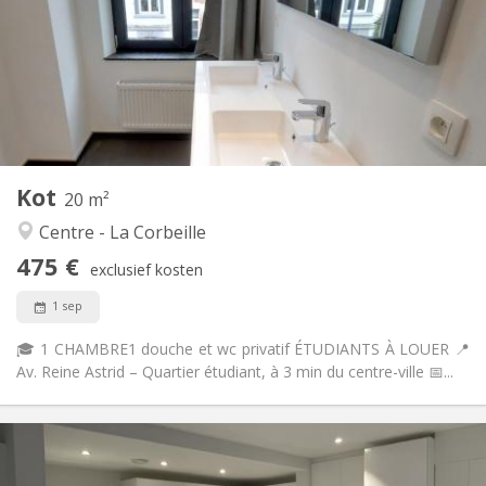
12 maanden
Duur:
Met voorwaarden
Domiciliëring:
Inrichting
Gemeenschappelijk
Badkamer:
Gemeenschappelijk
Keuken:
2
20 m
Oppervlakte:
1
Private kamers:
Kot
Andere
20 m²
Gemeenschappelijk, ernstig
Sfeer:
Centre - La Corbeille
Nee
Toegang voor PBM:
475 €
Roken ok
Roker:
exclusief kosten
Nee
Huisdieren:
1 sep
🎓 1 CHAMBRE1 douche et wc privatif ÉTUDIANTS À LOUER 📍
Av. Reine Astrid – Quartier étudiant, à 3 min du centre-ville 📅...
Praktische Informatie
455 €
Huur: