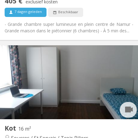
405 €
Rookvrij
Roker:
exclusief kosten
Nee
Huisdieren:
7 dagen geleden
Beschikbaar
- Grande chambre super lumineuse en plein centre de Namur -
Grande maison dans le piétonnier (6 chambres) - À 5 min des...
Praktische Informatie
400 €
Huur:
80 €
Kosten:
10 maanden
Duur:
Met voorwaarden
Domiciliëring:
Inrichting
Gemeenschappelijk
Badkamer:
Gemeenschappelijk
Keuken:
2
16 m
Oppervlakte:
1
Private kamers:
Kot
Andere
16 m²
Rustig, ernstig
Sfeer:
Sources / St Servais / Trois Piliers