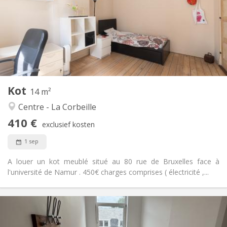
12 maanden
Duur:
Nee
Domiciliëring:
Inrichting
Gemeenschappelijk
Badkamer:
Gemeenschappelijk
Keuken:
2
14 m
Oppervlakte:
2
Private kamers:
Kot
Andere
14 m²
Ernstig
Sfeer:
Centre - La Corbeille
Nee
Toegang voor PBM:
410 €
Rookvrij
Roker:
exclusief kosten
Nee
Huisdieren:
1 sep
A louer un kot meublé situé au 80 rue de Bruxelles face à
l'université de Namur . 450€ charges comprises ( électricité ,...
Praktische Informatie
410 €
Huur: