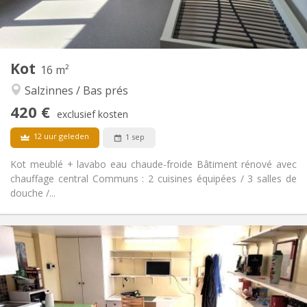
Gemeenschappelijk
Badkamer:
Gemeenschappelijk
Keuken:
2
16 m
Oppervlakte:
1
Private kamers:
Kot
Andere
16 m²
Rustig, ernstig
Sfeer:
Salzinnes / Bas prés
Nee
Toegang voor PBM:
420 €
Rookvrij
Roker:
exclusief kosten
Nee
Huisdieren:
12 uur geleden
1 sep
Kot meublé + lavabo eau chaude-froide Bâtiment rénové avec
chauffage central Communs : 2 cuisines équipées / 3 salles de
douche /...
Praktische Informatie
420 €
Huur:
90 €
Kosten:
12 maanden
Duur:
Nee
Domiciliëring: